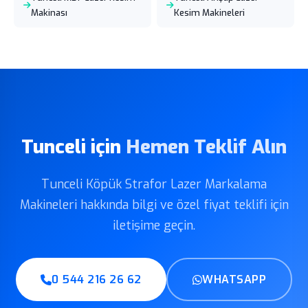
Makinası
Kesim Makineleri
Tunceli için
Hemen Teklif Alın
Tunceli Köpük Strafor Lazer Markalama
Makineleri hakkında bilgi ve özel fiyat teklifi için
iletişime geçin.
0 544 216 26 62
WHATSAPP