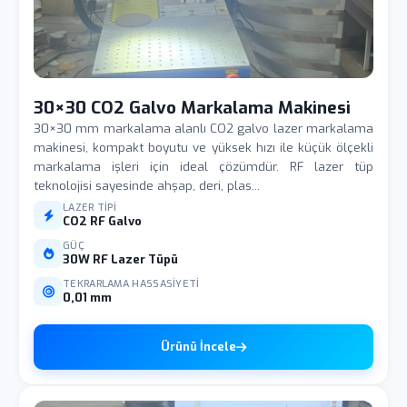
30×30 CO2 Galvo Markalama Makinesi
30×30 mm markalama alanlı CO2 galvo lazer markalama
makinesi, kompakt boyutu ve yüksek hızı ile küçük ölçekli
markalama işleri için ideal çözümdür. RF lazer tüp
teknolojisi sayesinde ahşap, deri, plas...
LAZER TIPI
CO2 RF Galvo
GÜÇ
30W RF Lazer Tüpü
TEKRARLAMA HASSASIYETI
0,01 mm
Ürünü İncele