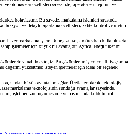
eri ve otomasyon özellikleri sayesinde, operatörlerin eğitimi ve
oldukça kolaylaştırır. Bu sayede, markalama işlemleri sırasında
librasyon ve detaylı raporlama özellikleri, kalite kontrol ve üretim
sunar. Lazer markalama işlemi, kimyasal veya mürekkep kullanılmadan
 sahip işletmeler için büyük bir avantajdır. Ayrıca, enerji tüketimi
özümler de sunabilmekteyiz. Bu çözümler, müşterilerin ihtiyaçlarına
nel değerini yükseltmek isteyen işletmeler için ideal bir seçenek
ik açısından büyük avantajlar sağlar. Üreticiler olarak, teknolojiyi
Lazer markalama teknolojisinin sunduğu avantajlar sayesinde,
seçimi, işletmenizin büyümesinde ve başarısında kritik bir rol