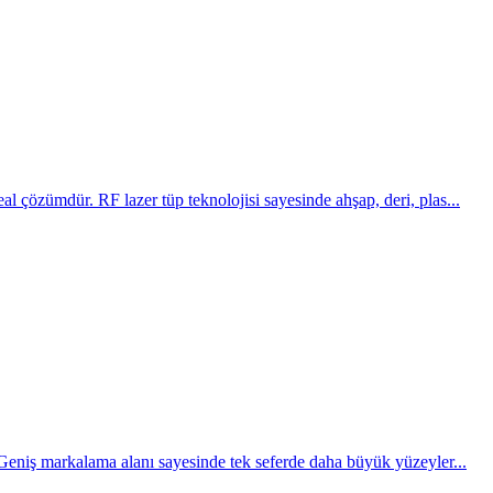
rsin bölgesinde Sistem
çözümdür. RF lazer tüp teknolojisi sayesinde ahşap, deri, plas...
Geniş markalama alanı sayesinde tek seferde daha büyük yüzeyler...