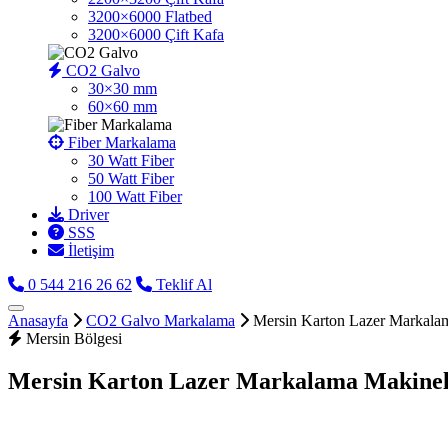
3200×6000 Flatbed
3200×6000 Çift Kafa
CO2 Galvo
30×30 mm
60×60 mm
Fiber Markalama
30 Watt Fiber
50 Watt Fiber
100 Watt Fiber
Driver
SSS
İletişim
0 544 216 26 62
Teklif Al
Anasayfa
CO2 Galvo Markalama
Mersin Karton Lazer Markala
Mersin Bölgesi
Mersin Karton Lazer Markalama Makinel
CO2 galvo markalama makines
sistemdir. Ahşap, deri, pla