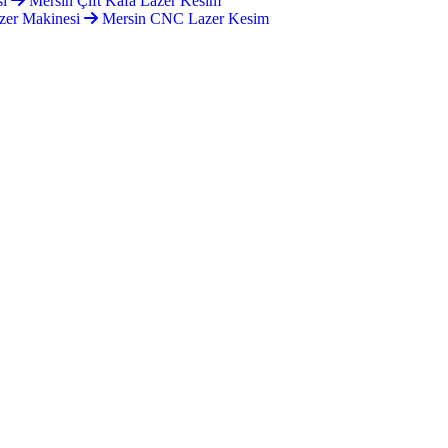
si
Mersin Çift Kafa Lazer Kesim
zer Makinesi
Mersin CNC Lazer Kesim