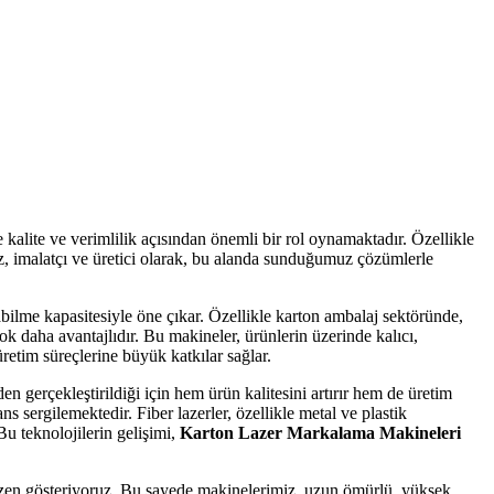
e kalite ve verimlilik açısından önemli bir rol oynamaktadır. Özellikle
 Biz, imalatçı ve üretici olarak, bu alanda sunduğumuz çözümlerle
bilme kapasitesiyle öne çıkar. Özellikle karton ambalaj sektöründe,
ok daha avantajlıdır. Bu makineler, ürünlerin üzerinde kalıcı,
üretim süreçlerine büyük katkılar sağlar.
n gerçekleştirildiği için hem ürün kalitesini artırır hem de üretim
s sergilemektedir. Fiber lazerler, özellikle metal ve plastik
Bu teknolojilerin gelişimi,
Karton Lazer Markalama Makineleri
özen gösteriyoruz. Bu sayede makinelerimiz, uzun ömürlü, yüksek