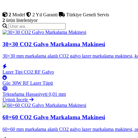
Hediyelik eşya, mücevher ku
Lazer teknik ekibinin sunduğ
2
Model
2 Yıl Garanti
Türkiye Geneli Servis
2
ürün listeleniyor
30×30 CO2 Galvo Markalama Makinesi
30×30 mm markalama alanlı CO2 galvo lazer markalama makinesi, kompak
Lazer Tipi
CO2 RF Galvo
Güç
30W RF Lazer Tüpü
Tekrarlama Hassasiyeti
0,01 mm
Ürünü İncele
60×60 CO2 Galvo Markalama Makinesi
60×60 mm markalama alanlı CO2 galvo lazer markalama makinesi, orta b