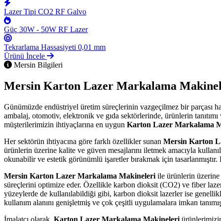
Lazer Tipi
CO2 RF Galvo
Güç
30W - 50W RF Lazer
Tekrarlama Hassasiyeti
0,01 mm
Ürünü İncele
Mersin Bilgileri
Mersin Karton Lazer Markalama Makinel
Günümüzde endüstriyel üretim süreçlerinin vazgeçilmez bir parçası h
ambalaj, otomotiv, elektronik ve gıda sektörlerinde, ürünlerin tanıtımı
müşterilerimizin ihtiyaçlarına en uygun
Karton Lazer Markalama M
Her sektörün ihtiyacına göre farklı özellikler sunan
Mersin Karton L
ürünlerin üzerine kalite ve güven mesajlarını iletmek amacıyla kullanı
okunabilir ve estetik görünümlü işaretler bırakmak için tasarlanmıştır.
Mersin Karton Lazer Markalama Makineleri
ile ürünlerin üzerine
süreçlerini optimize eder. Özellikle karbon dioksit (CO2) ve fiber lazer
yüzeylerde de kullanılabildiği gibi, karbon dioksit lazerler ise genell
kullanım alanını genişletmiş ve çok çeşitli uygulamalara imkan tanımışt
İmalatçı olarak,
Karton Lazer Markalama Makineleri
ürünlerimizi