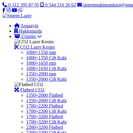
0 312 395 87 95
0 544 216 26 62
sistemmakineankara@gma
Anasayfa
Hakkımızda
Ürünler
CO2 Lazer Kesim
1000×1350 mm
1000×1350 Çift Kafa
1000×1650 mm
1000×1650 Çift Kafa
1350×2000 mm
1350×2000 Çift Kafa
Flatbed CO2
1350×2000 Flatbed
1350×2000 Çift Kafa
1700×2200 Flatbed
1700×2200 Çift Kafa
1700×3200 Flatbed
1700×3200 Çift Kafa
2200×3200 Flatbed
2200×3200 Çift Kafa