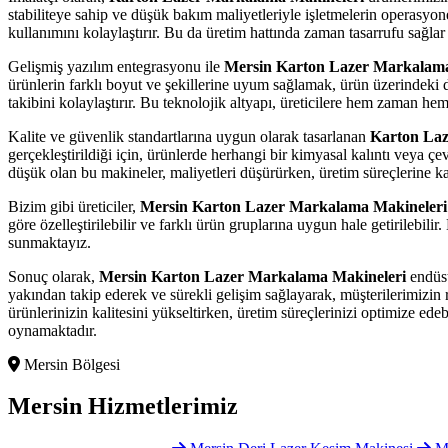
stabiliteye sahip ve düşük bakım maliyetleriyle işletmelerin operasyone
kullanımını kolaylaştırır. Bu da üretim hattında zaman tasarrufu sağlar 
Gelişmiş yazılım entegrasyonu ile
Mersin Karton Lazer Markalama
ürünlerin farklı boyut ve şekillerine uyum sağlamak, ürün üzerindeki d
takibini kolaylaştırır. Bu teknolojik altyapı, üreticilere hem zaman hem
Kalite ve güvenlik standartlarına uygun olarak tasarlanan
Karton Laz
gerçekleştirildiği için, ürünlerde herhangi bir kimyasal kalıntı veya çev
düşük olan bu makineler, maliyetleri düşürürken, üretim süreçlerine ka
Bizim gibi üreticiler,
Mersin Karton Lazer Markalama Makineleri
göre özelleştirilebilir ve farklı ürün gruplarına uygun hale getirilebil
sunmaktayız.
Sonuç olarak,
Mersin Karton Lazer Markalama Makineleri
endüst
yakından takip ederek ve sürekli gelişim sağlayarak, müşterilerimiz
ürünlerinizin kalitesini yükseltirken, üretim süreçlerinizi optimize ed
oynamaktadır.
Mersin Bölgesi
Mersin
Hizmetlerimiz