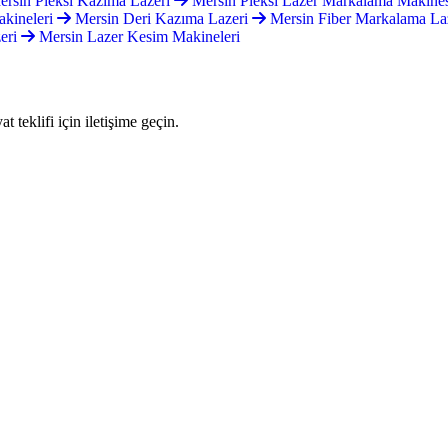
rsin Pleksi Kazıma Lazeri
Mersin Pleksi Lazer Markalama Makine
kineleri
Mersin Deri Kazıma Lazeri
Mersin Fiber Markalama La
eri
Mersin Lazer Kesim Makineleri
teklifi için iletişime geçin.