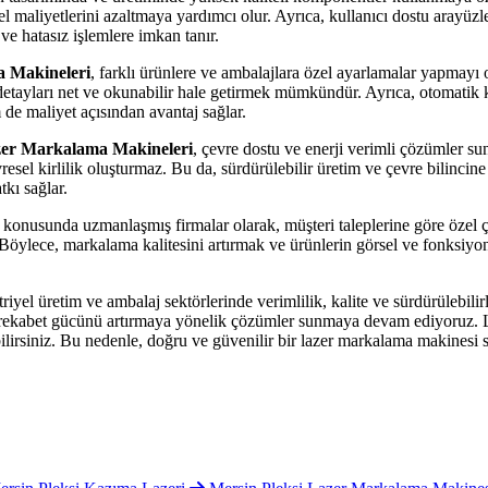
l maliyetlerini azaltmaya yardımcı olur. Ayrıca, kullanıcı dostu arayüzl
ve hatasız işlemlere imkan tanır.
 Makineleri
, farklı ürünlere ve ambalajlara özel ayarlamalar yapmayı 
etayları net ve okunabilir hale getirmek mümkündür. Ayrıca, otomatik ka
 de maliyet açısından avantaj sağlar.
er Markalama Makineleri
, çevre dostu ve enerji verimli çözümler 
resel kirlilik oluşturmaz. Bu da, sürdürülebilir üretim ve çevre bilincine
tkı sağlar.
konusunda uzmanlaşmış firmalar olarak, müşteri taleplerine göre özel ç
ir. Böylece, markalama kalitesini artırmak ve ürünlerin görsel ve fonksiyo
riyel üretim ve ambalaj sektörlerinde verimlilik, kalite ve sürdürülebilirl
in rekabet gücünü artırmaya yönelik çözümler sunmaya devam ediyoruz. 
ebilirsiniz. Bu nedenle, doğru ve güvenilir bir lazer markalama makinesi 