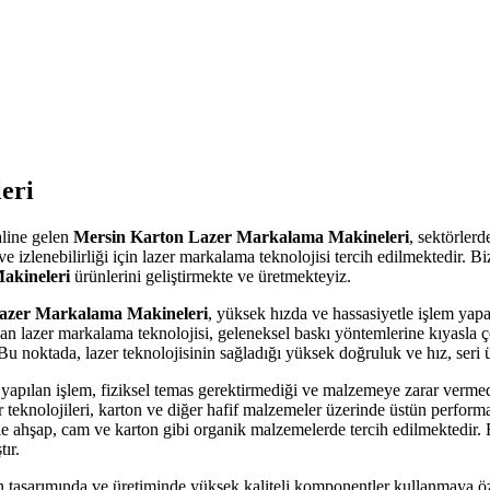
eri
aline gelen
Mersin Karton Lazer Markalama Makineleri
, sektörlerd
 ve izlenebilirliği için lazer markalama teknolojisi tercih edilmektedir.
akineleri
ürünlerini geliştirmekte ve üretmekteyiz.
azer Markalama Makineleri
, yüksek hızda ve hassasiyetle işlem yapa
lan lazer markalama teknolojisi, geleneksel baskı yöntemlerine kıyasla ç
 Bu noktada, lazer teknolojisinin sağladığı yüksek doğruluk ve hız, seri 
 yapılan işlem, fiziksel temas gerektirmediği ve malzemeye zarar vermede
 teknolojileri, karton ve diğer hafif malzemeler üzerinde üstün performan
ikle ahşap, cam ve karton gibi organik malzemelerde tercih edilmektedir. 
ır.
n tasarımında ve üretiminde yüksek kaliteli komponentler kullanmaya 