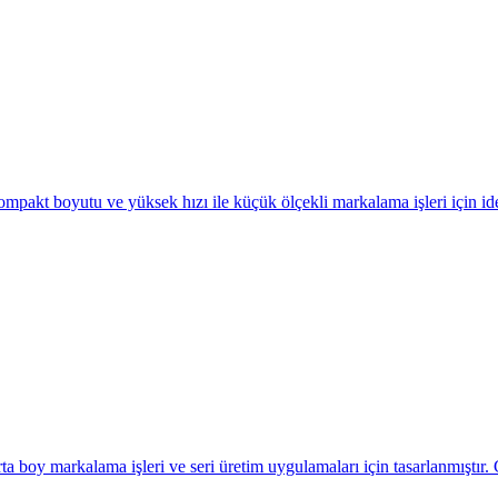
tusu ve dekoratif panel üretiminde geniş kullanım alanına sahiptir. Me
u servis avantajından yararlanılır.
t boyutu ve yüksek hızı ile küçük ölçekli markalama işleri için ideal 
oy markalama işleri ve seri üretim uygulamaları için tasarlanmıştır. 