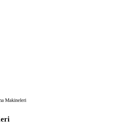
ma Makineleri
eri
i, RF metal tüp teknolojisi ile endüstriyel üretim standartlarını karşı
stik, akrilik, cam ve mermer gibi malzemelerde saniyede 7000 mm hıza 