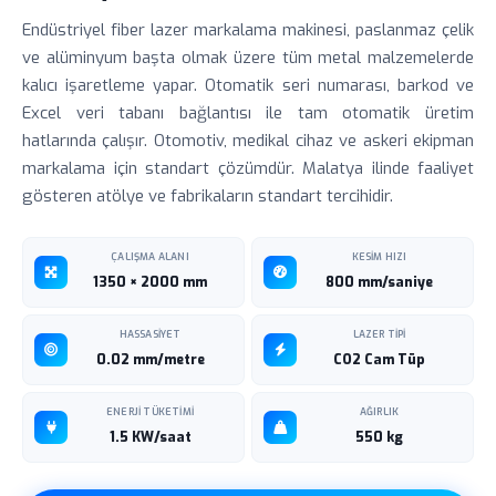
Endüstriyel fiber lazer markalama makinesi, paslanmaz çelik
ve alüminyum başta olmak üzere tüm metal malzemelerde
kalıcı işaretleme yapar. Otomatik seri numarası, barkod ve
Excel veri tabanı bağlantısı ile tam otomatik üretim
hatlarında çalışır. Otomotiv, medikal cihaz ve askeri ekipman
markalama için standart çözümdür. Malatya ilinde faaliyet
gösteren atölye ve fabrikaların standart tercihidir.
ÇALIŞMA ALANI
KESIM HIZI
1350 × 2000 mm
800 mm/saniye
HASSASIYET
LAZER TIPI
0.02 mm/metre
CO2 Cam Tüp
ENERJI TÜKETIMI
AĞIRLIK
1.5 KW/saat
550 kg