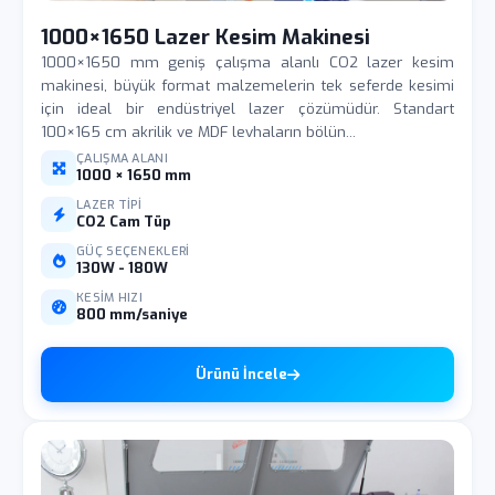
1000×1650 Lazer Kesim Makinesi
1000×1650 mm geniş çalışma alanlı CO2 lazer kesim
makinesi, büyük format malzemelerin tek seferde kesimi
için ideal bir endüstriyel lazer çözümüdür. Standart
100×165 cm akrilik ve MDF levhaların bölün...
ÇALIŞMA ALANI
1000 × 1650 mm
LAZER TIPI
CO2 Cam Tüp
GÜÇ SEÇENEKLERI
130W - 180W
KESIM HIZI
800 mm/saniye
Ürünü İncele