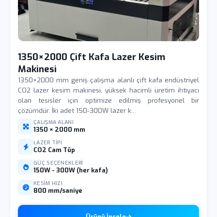
1350×2000 Çift Kafa Lazer Kesim
Makinesi
1350×2000 mm geniş çalışma alanlı çift kafa endüstriyel
CO2 lazer kesim makinesi, yüksek hacimli üretim ihtiyacı
olan tesisler için optimize edilmiş profesyonel bir
çözümdür. İki adet 150-300W lazer k...
ÇALIŞMA ALANI
1350 × 2000 mm
LAZER TIPI
CO2 Cam Tüp
GÜÇ SEÇENEKLERI
150W - 300W (her kafa)
KESIM HIZI
800 mm/saniye
Ürünü İncele