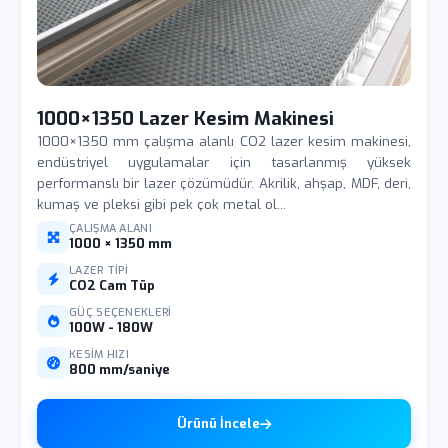
1000×1350 Lazer Kesim Makinesi
1000×1350 mm çalışma alanlı CO2 lazer kesim makinesi,
endüstriyel uygulamalar için tasarlanmış yüksek
performanslı bir lazer çözümüdür. Akrilik, ahşap, MDF, deri,
kumaş ve pleksi gibi pek çok metal ol...
ÇALIŞMA ALANI
1000 × 1350 mm
LAZER TIPI
CO2 Cam Tüp
GÜÇ SEÇENEKLERI
100W - 180W
KESIM HIZI
800 mm/saniye
Ürünü İncele