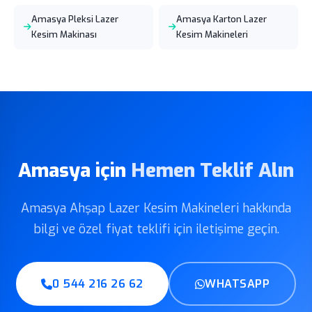
Amasya Pleksi Lazer
Amasya Karton Lazer
Kesim Makinası
Kesim Makineleri
Amasya için
Hemen Teklif Alın
Amasya Ahşap Lazer Kesim Makineleri hakkında
bilgi ve özel fiyat teklifi için iletişime geçin.
0 544 216 26 62
WHATSAPP