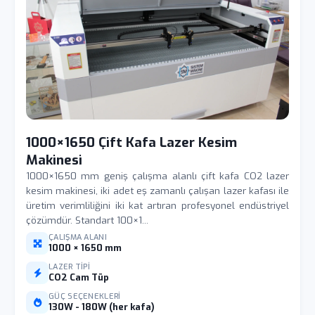
1000×1650 Çift Kafa Lazer Kesim
Makinesi
1000×1650 mm geniş çalışma alanlı çift kafa CO2 lazer
kesim makinesi, iki adet eş zamanlı çalışan lazer kafası ile
üretim verimliliğini iki kat artıran profesyonel endüstriyel
çözümdür. Standart 100×1...
ÇALIŞMA ALANI
1000 × 1650 mm
LAZER TIPI
CO2 Cam Tüp
GÜÇ SEÇENEKLERI
130W - 180W (her kafa)