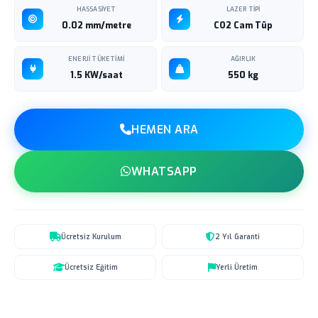
HASSASIYET
LAZER TIPI
0.02 mm/metre
CO2 Cam Tüp
ENERJI TÜKETIMI
AĞIRLIK
1.5 KW/saat
550 kg
HEMEN ARA
WHATSAPP
Ücretsiz Kurulum
2 Yıl Garanti
Ücretsiz Eğitim
Yerli Üretim