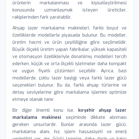
ürünlerin markalanması ve kişiselleştirilmesi
konusunda uzmanlaşmak isteyen üreticiler,
rakiplerinden fark yaratabilir.
Ahşap lazer markalama makineleri, farklı boyut ve
özelliklerde modellerle piyasada bulunur. Bu modeller,
üretim hacmi ve ürün çeşitliliğine göre seçilmelidir.
Büyük ölçekli üretim yapan fabrikalar, yüksek kapasiteli
ve otomasyon özellikleriyle donatılmış modelleri tercih
ederken, küçük ve orta ölçekli işletmeler daha kompakt
ve uygun fiyatlı çözümleri seçebilir. Ayrıca, bazı
modellerde, çoklu lazer başlığı veya farklı lazer gücü
seçenekleri bulunur. Bu da, farklı ahşap türlerine ve
detay seviyelerine göre markalama işlemini optimize
etmeye olanak tanır.
Bir diğer önemli konu ise,
kırşehir ahşap lazer
markalama makinesi
seçiminde dikkate alınması
gereken unsurlardır. Bunlar arasında lazer gücü,
markalama alanı, hız, işlem hassasiyeti ve enerji
verimliliği yer alır. Güçlü lazerler, daha derin ve kalıcı