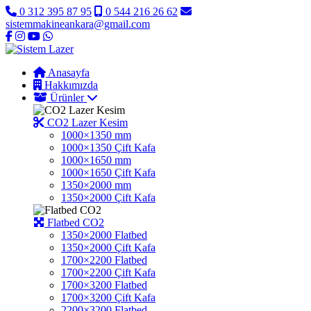
0 312 395 87 95
0 544 216 26 62
sistemmakineankara@gmail.com
Anasayfa
Hakkımızda
Ürünler
CO2 Lazer Kesim
1000×1350 mm
1000×1350 Çift Kafa
1000×1650 mm
1000×1650 Çift Kafa
1350×2000 mm
1350×2000 Çift Kafa
Flatbed CO2
1350×2000 Flatbed
1350×2000 Çift Kafa
1700×2200 Flatbed
1700×2200 Çift Kafa
1700×3200 Flatbed
1700×3200 Çift Kafa
2200×3200 Flatbed