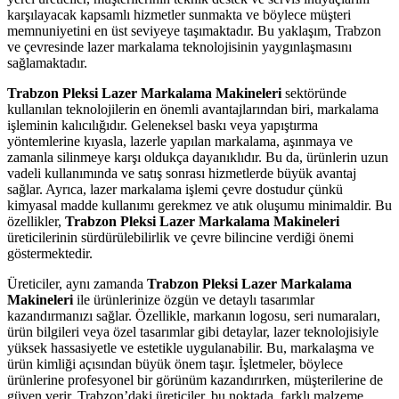
karşılayacak kapsamlı hizmetler sunmakta ve böylece müşteri
memnuniyetini en üst seviyeye taşımaktadır. Bu yaklaşım, Trabzon
ve çevresinde lazer markalama teknolojisinin yaygınlaşmasını
sağlamaktadır.
Trabzon Pleksi Lazer Markalama Makineleri
sektöründe
kullanılan teknolojilerin en önemli avantajlarından biri, markalama
işleminin kalıcılığıdır. Geleneksel baskı veya yapıştırma
yöntemlerine kıyasla, lazerle yapılan markalama, aşınmaya ve
zamanla silinmeye karşı oldukça dayanıklıdır. Bu da, ürünlerin uzun
vadeli kullanımında ve satış sonrası hizmetlerde büyük avantaj
sağlar. Ayrıca, lazer markalama işlemi çevre dostudur çünkü
kimyasal madde kullanımı gerekmez ve atık oluşumu minimaldir. Bu
özellikler,
Trabzon Pleksi Lazer Markalama Makineleri
üreticilerinin sürdürülebilirlik ve çevre bilincine verdiği önemi
göstermektedir.
Üreticiler, aynı zamanda
Trabzon Pleksi Lazer Markalama
Makineleri
ile ürünlerinize özgün ve detaylı tasarımlar
kazandırmanızı sağlar. Özellikle, markanın logosu, seri numaraları,
ürün bilgileri veya özel tasarımlar gibi detaylar, lazer teknolojisiyle
yüksek hassasiyetle ve estetikle uygulanabilir. Bu, markalaşma ve
ürün kimliği açısından büyük önem taşır. İşletmeler, böylece
ürünlerine profesyonel bir görünüm kazandırırken, müşterilerine de
güven verir. Trabzon’daki üreticiler, bu noktada, farklı malzeme