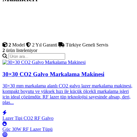
Galvanometre tabanlı CO2 markalama lazeri, endüstriyel seri üretim
için tasarlanmış modern bir sistemdir. Metal olmayan malzemelerde
saniyede 7000 mm hızda profesyonel kalıcı markalama yapar. Hava
soğutmalı sessiz çalışma, düşük enerji tüketimi ve EzCad2 yazılım
uyumu ile öne çıkar. Türkiye geneli ücretsiz kurulum kapsamında
Trabzon'ya kadar teslim edilir.
2
Model
2 Yıl Garanti
Türkiye Geneli Servis
2
ürün listeleniyor
30×30 CO2 Galvo Markalama Makinesi
30×30 mm markalama alanlı CO2 galvo lazer markalama makinesi,
kompakt boyutu ve yüksek hızı ile küçük ölçekli markalama işleri
için ideal çözümdür. RF lazer tüp teknolojisi sayesinde ahşap, deri,
plas...
Lazer Tipi
CO2 RF Galvo
Güç
30W RF Lazer Tüpü