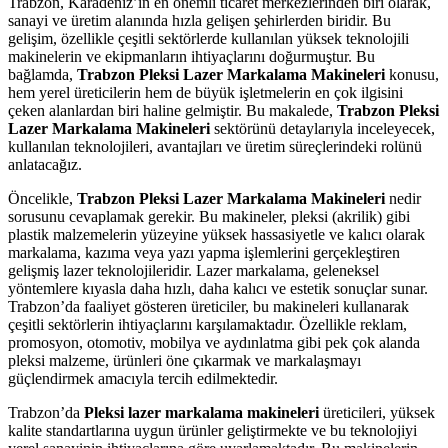
Trabzon, Karadeniz’in en önemli ticaret merkezlerinden biri olarak,
sanayi ve üretim alanında hızla gelişen şehirlerden biridir. Bu
gelişim, özellikle çeşitli sektörlerde kullanılan yüksek teknolojili
makinelerin ve ekipmanların ihtiyaçlarını doğurmuştur. Bu
bağlamda,
Trabzon Pleksi Lazer Markalama Makineleri
konusu,
hem yerel üreticilerin hem de büyük işletmelerin en çok ilgisini
çeken alanlardan biri haline gelmiştir. Bu makalede,
Trabzon Pleksi
Lazer Markalama Makineleri
sektörünü detaylarıyla inceleyecek,
kullanılan teknolojileri, avantajları ve üretim süreçlerindeki rolünü
anlatacağız.
Öncelikle,
Trabzon Pleksi Lazer Markalama Makineleri
nedir
sorusunu cevaplamak gerekir. Bu makineler, pleksi (akrilik) gibi
plastik malzemelerin yüzeyine yüksek hassasiyetle ve kalıcı olarak
markalama, kazıma veya yazı yapma işlemlerini gerçekleştiren
gelişmiş lazer teknolojileridir. Lazer markalama, geleneksel
yöntemlere kıyasla daha hızlı, daha kalıcı ve estetik sonuçlar sunar.
Trabzon’da faaliyet gösteren üreticiler, bu makineleri kullanarak
çeşitli sektörlerin ihtiyaçlarını karşılamaktadır. Özellikle reklam,
promosyon, otomotiv, mobilya ve aydınlatma gibi pek çok alanda
pleksi malzeme, ürünleri öne çıkarmak ve markalaşmayı
güçlendirmek amacıyla tercih edilmektedir.
Trabzon’da
Pleksi lazer markalama makineleri
üreticileri, yüksek
kalite standartlarına uygun ürünler geliştirmekte ve bu teknolojiyi