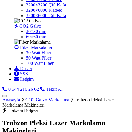
2200×3200 Çift Kafa
3200×6000 Flatbed
3200×6000 Çift Kafa
CO2 Galvo
30×30 mm
60×60 mm
Fiber Markalama
30 Watt Fiber
50 Watt Fiber
100 Watt Fiber
Driver
SSS
İletişim
0 544 216 26 62
Teklif Al
Anasayfa
CO2 Galvo Markalama
Trabzon Pleksi Lazer
Markalama Makineleri
Trabzon Bölgesi
Trabzon Pleksi Lazer Markalama
Makineleri