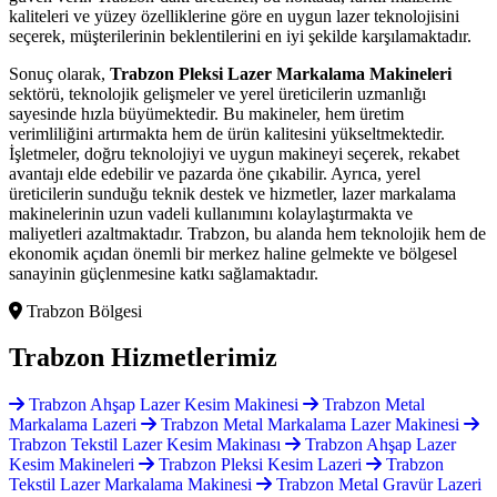
kaliteleri ve yüzey özelliklerine göre en uygun lazer teknolojisini
seçerek, müşterilerinin beklentilerini en iyi şekilde karşılamaktadır.
Sonuç olarak,
Trabzon Pleksi Lazer Markalama Makineleri
sektörü, teknolojik gelişmeler ve yerel üreticilerin uzmanlığı
sayesinde hızla büyümektedir. Bu makineler, hem üretim
verimliliğini artırmakta hem de ürün kalitesini yükseltmektedir.
İşletmeler, doğru teknolojiyi ve uygun makineyi seçerek, rekabet
avantajı elde edebilir ve pazarda öne çıkabilir. Ayrıca, yerel
üreticilerin sunduğu teknik destek ve hizmetler, lazer markalama
makinelerinin uzun vadeli kullanımını kolaylaştırmakta ve
maliyetleri azaltmaktadır. Trabzon, bu alanda hem teknolojik hem de
ekonomik açıdan önemli bir merkez haline gelmekte ve bölgesel
sanayinin güçlenmesine katkı sağlamaktadır.
Trabzon Bölgesi
Trabzon
Hizmetlerimiz
Trabzon Ahşap Lazer Kesim Makinesi
Trabzon Metal
Markalama Lazeri
Trabzon Metal Markalama Lazer Makinesi
Trabzon Tekstil Lazer Kesim Makinası
Trabzon Ahşap Lazer
Kesim Makineleri
Trabzon Pleksi Kesim Lazeri
Trabzon
Tekstil Lazer Markalama Makinesi
Trabzon Metal Gravür Lazeri