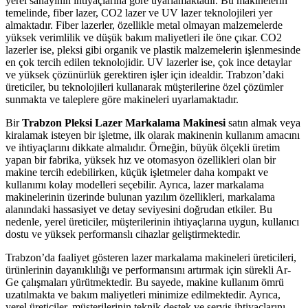
yerel sanayinin ihtiyaçlarına göre uyarlamaktadır. Bu makinelerin
temelinde, fiber lazer, CO2 lazer ve UV lazer teknolojileri yer
almaktadır. Fiber lazerler, özellikle metal olmayan malzemelerde
yüksek verimlilik ve düşük bakım maliyetleri ile öne çıkar. CO2
lazerler ise, pleksi gibi organik ve plastik malzemelerin işlenmesinde
en çok tercih edilen teknolojidir. UV lazerler ise, çok ince detaylar
ve yüksek çözünürlük gerektiren işler için idealdir. Trabzon’daki
üreticiler, bu teknolojileri kullanarak müşterilerine özel çözümler
sunmakta ve taleplere göre makineleri uyarlamaktadır.
Bir
Trabzon Pleksi Lazer Markalama Makinesi
satın almak veya
kiralamak isteyen bir işletme, ilk olarak makinenin kullanım amacını
ve ihtiyaçlarını dikkate almalıdır. Örneğin, büyük ölçekli üretim
yapan bir fabrika, yüksek hız ve otomasyon özellikleri olan bir
makine tercih edebilirken, küçük işletmeler daha kompakt ve
kullanımı kolay modelleri seçebilir. Ayrıca, lazer markalama
makinelerinin üzerinde bulunan yazılım özellikleri, markalama
alanındaki hassasiyet ve detay seviyesini doğrudan etkiler. Bu
nedenle, yerel üreticiler, müşterilerinin ihtiyaçlarına uygun, kullanıcı
dostu ve yüksek performanslı cihazlar geliştirmektedir.
Trabzon’da faaliyet gösteren lazer markalama makineleri üreticileri,
ürünlerinin dayanıklılığı ve performansını artırmak için sürekli Ar-
Ge çalışmaları yürütmektedir. Bu sayede, makine kullanım ömrü
uzatılmakta ve bakım maliyetleri minimize edilmektedir. Ayrıca,
yerel üreticiler, müşterilerinin teknik destek ve servis ihtiyaçlarını