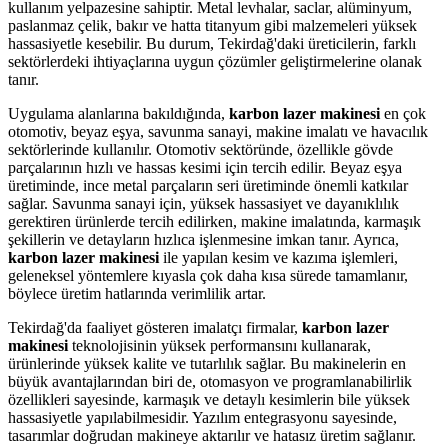
kullanım yelpazesine sahiptir. Metal levhalar, saclar, alüminyum,
paslanmaz çelik, bakır ve hatta titanyum gibi malzemeleri yüksek
hassasiyetle kesebilir. Bu durum, Tekirdağ'daki üreticilerin, farklı
sektörlerdeki ihtiyaçlarına uygun çözümler geliştirmelerine olanak
tanır.
Uygulama alanlarına bakıldığında,
karbon lazer makinesi
en çok
otomotiv, beyaz eşya, savunma sanayi, makine imalatı ve havacılık
sektörlerinde kullanılır. Otomotiv sektöründe, özellikle gövde
parçalarının hızlı ve hassas kesimi için tercih edilir. Beyaz eşya
üretiminde, ince metal parçaların seri üretiminde önemli katkılar
sağlar. Savunma sanayi için, yüksek hassasiyet ve dayanıklılık
gerektiren ürünlerde tercih edilirken, makine imalatında, karmaşık
şekillerin ve detayların hızlıca işlenmesine imkan tanır. Ayrıca,
karbon lazer makinesi
ile yapılan kesim ve kazıma işlemleri,
geleneksel yöntemlere kıyasla çok daha kısa sürede tamamlanır,
böylece üretim hatlarında verimlilik artar.
Tekirdağ'da faaliyet gösteren imalatçı firmalar,
karbon lazer
makinesi
teknolojisinin yüksek performansını kullanarak,
ürünlerinde yüksek kalite ve tutarlılık sağlar. Bu makinelerin en
büyük avantajlarından biri de, otomasyon ve programlanabilirlik
özellikleri sayesinde, karmaşık ve detaylı kesimlerin bile yüksek
hassasiyetle yapılabilmesidir. Yazılım entegrasyonu sayesinde,
tasarımlar doğrudan makineye aktarılır ve hatasız üretim sağlanır.