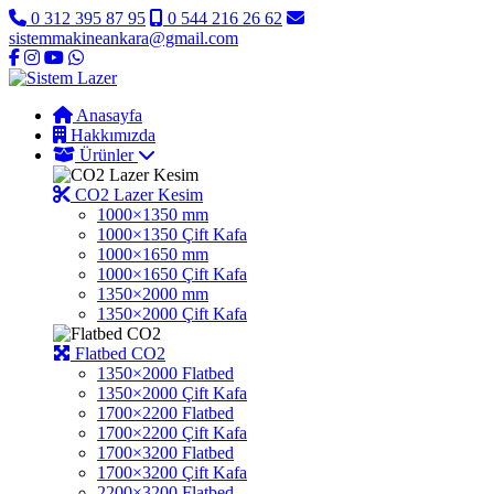
0 312 395 87 95
0 544 216 26 62
sistemmakineankara@gmail.com
Anasayfa
Hakkımızda
Ürünler
CO2 Lazer Kesim
1000×1350 mm
1000×1350 Çift Kafa
1000×1650 mm
1000×1650 Çift Kafa
1350×2000 mm
1350×2000 Çift Kafa
Flatbed CO2
1350×2000 Flatbed
1350×2000 Çift Kafa
1700×2200 Flatbed
1700×2200 Çift Kafa
1700×3200 Flatbed
1700×3200 Çift Kafa
2200×3200 Flatbed