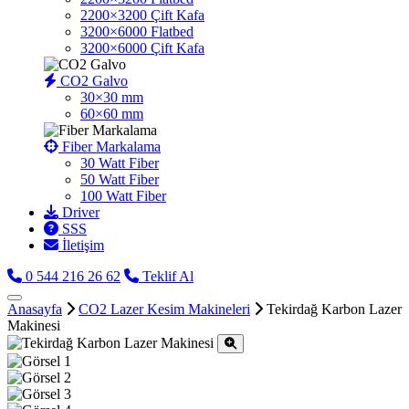
2200×3200 Çift Kafa
3200×6000 Flatbed
3200×6000 Çift Kafa
CO2 Galvo
30×30 mm
60×60 mm
Fiber Markalama
30 Watt Fiber
50 Watt Fiber
100 Watt Fiber
Driver
SSS
İletişim
0 544 216 26 62
Teklif Al
Anasayfa
CO2 Lazer Kesim Makineleri
Tekirdağ Karbon Lazer
Makinesi