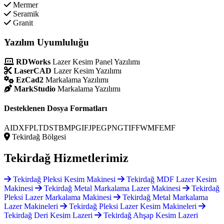
Mermer
Seramik
Granit
Yazılım Uyumluluğu
RDWorks
Lazer Kesim Panel Yazılımı
LaserCAD
Lazer Kesim Yazılımı
EzCad2
Markalama Yazılımı
MarkStudio
Markalama Yazılımı
Desteklenen Dosya Formatları
AI
DXF
PLT
DST
BMP
GIF
JPEG
PNG
TIFF
WMF
EMF
Tekirdağ Bölgesi
Tekirdağ
Hizmetlerimiz
Tekirdağ Pleksi Kesim Makinesi
Tekirdağ MDF Lazer Kesim
Makinesi
Tekirdağ Metal Markalama Lazer Makinesi
Tekirdağ
Pleksi Lazer Markalama Makinesi
Tekirdağ Metal Markalama
Lazer Makineleri
Tekirdağ Pleksi Lazer Kesim Makineleri
Tekirdağ Deri Kesim Lazeri
Tekirdağ Ahşap Kesim Lazeri