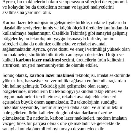
Ayrıca, bu makinelerin bakım ve operasyon süreçleri de ergonomik
ve kolaydır, bu da üreticilerin zaman ve işgücü maliyetlerini
azaltmasına yardımcı olur.
Karbon lazer teknolojisinin gelişimiyle birlikte, makine fiyatları da
ulaşılabilir seviyelere inmiş ve küçük ölçekli üreticiler tarafından da
kullanılmaya başlanmıştır. Özellikle Tekirdağ gibi sanayisi gelişmiş
bölgelerde, bu teknolojinin yaygınlaşmasıyla birlikte, üretim
süreçleri daha da optimize edilmekte ve rekabet avantajı
sağlanmaktadır. Ayrıca, çevre dostu ve enerji verimliliği yüksek olan
bu makineler, sürdürülebilir üretim anlayışını destekler. Doğru ve
kaliteli
karbon lazer makinesi
seçimi, üreticilerin ürün kalitesini
artırırken, müşteri memnuniyetini de olumlu etkiler.
Sonuç olarak,
karbon lazer makinesi
teknolojisi, imalat sektöründe
yüksek hız, hassasiyet ve verimlilik sağlayan en önemli araçlardan
biri haline gelmiştir. Tekirdağ gibi gelişmekte olan sanayi
bölgelerinde, üreticilerin bu teknolojiyi yakından takip etmesi ve
uygun makineleri tercih etmesi, rekabet avantajı elde etmeleri
açısından büyük önem taşımaktadır. Bu teknolojinin sunduğu
imkanlar sayesinde, üretim süreçleri daha akılcı ve sürdürülebilir
hale gelirken, ürün kaliteleri de global standartların üzerine
çıkmaktadır. Bu nedenle, karbon lazer makineleri, modern imalatın
vazgeçilmez bir parçası olarak öne çıkmaktadır ve gelecekte de
sanayi alanında önemli rol oynamaya devam edecektir.