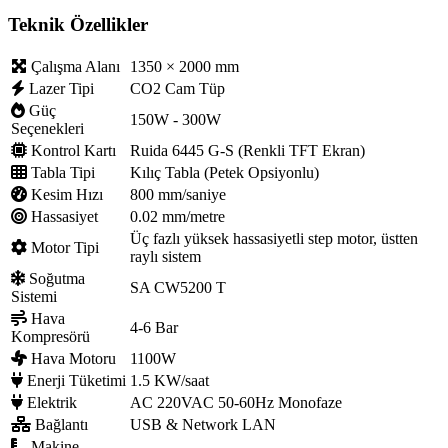
Teknik Özellikler
Çalışma Alanı
1350 × 2000 mm
Lazer Tipi
CO2 Cam Tüp
Güç
150W - 300W
Seçenekleri
Kontrol Kartı
Ruida 6445 G-S (Renkli TFT Ekran)
Tabla Tipi
Kılıç Tabla (Petek Opsiyonlu)
Kesim Hızı
800 mm/saniye
Hassasiyet
0.02 mm/metre
Üç fazlı yüksek hassasiyetli step motor, üstten
Motor Tipi
raylı sistem
Soğutma
SA CW5200 T
Sistemi
Hava
4-6 Bar
Kompresörü
Hava Motoru
1100W
Enerji Tüketimi
1.5 KW/saat
Elektrik
AC 220VAC 50-60Hz Monofaze
Bağlantı
USB & Network LAN
Makine