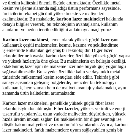
ve üretim kalitesini önemli ölçüde artırmaktadır. Özellikle metal
kesim ve işleme alanında sağladığı üstün performans sayesinde,
üreticilerin rekabet gücünü yükseltmekte ve maliyetleri
azaltmaktadır. Bu makalede,
karbon lazer makineleri
hakkında
detaylı bilgiler vererek, bu teknolojinin avantajlarını, kullanım
alanlarını ve neden tercih edildiğini anlatmayı amaçlıyoruz.
Karbon lazer makinesi
, temel olarak yüksek güçlü lazer ışını
kullanarak çeşitli malzemeleri kesme, kazıma ve şekillendirme
işlemlerinde kullanılan gelişmiş bir teknolojidir. Diğer lazer
teknolojilerine kıyasla, karbon lazerler, özellikle yüksek güçlü yapısı
ve yüksek hızlarıyla öne çıkar. Bu makinelerin en belirgin özelliği,
odaklanmış lazer ışını ile malzeme üzerinde büyük güç yoğunluğu
sağlayabilmesidir. Bu sayede, özellikle kalın ve dayanıklı metal
türlerinde mükemmel kesim sonuçları elde edilir. Tekirdağ gibi
sanayi açısından gelişmiş bölgelerde, üreticiler bu teknolojiyi
kullanarak, hem zaman hem de maliyet avantajı yakalamakta, aynı
zamanda ürün kalitelerini artırmaktadır.
Karbon lazer makineleri, genellikle yüksek güçlü fiber lazer
teknolojisiyle donatılmıştır. Fiber lazerler, yüksek verimli ve enerji
tasarruflu yapılarıyla, uzun vadede maliyetleri düşürürken, yüksek
hızda üretim imkanı sağlar. Bu makinelerin bir diğer avantajı ise,
düşük bakım maliyetleri ve uzun ömürlü yapılarıdır. Ayrıca, karbon
lazer makineleri, farklı malzemelere uyum sağlayabilen geniş bir