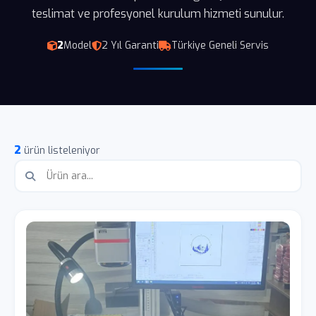
teslimat ve profesyonel kurulum hizmeti sunulur.
2
Model
2 Yıl Garanti
Türkiye Geneli Servis
2
ürün listeleniyor