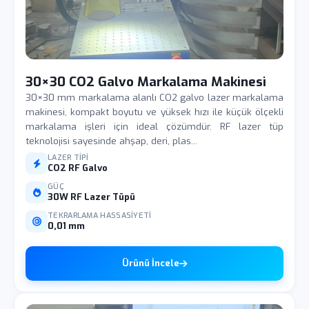
30×30 CO2 Galvo Markalama Makinesi
30×30 mm markalama alanlı CO2 galvo lazer markalama
makinesi, kompakt boyutu ve yüksek hızı ile küçük ölçekli
markalama işleri için ideal çözümdür. RF lazer tüp
teknolojisi sayesinde ahşap, deri, plas...
LAZER TIPI
CO2 RF Galvo
GÜÇ
30W RF Lazer Tüpü
TEKRARLAMA HASSASIYETI
0,01 mm
Ürünü İncele