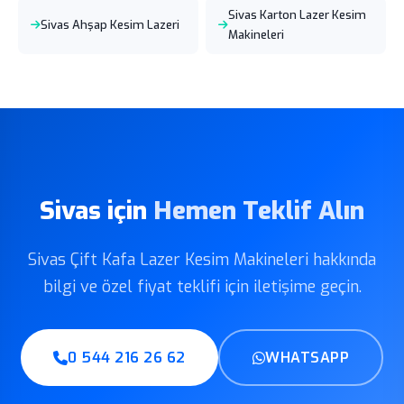
Sivas Karton Lazer Kesim
Sivas Ahşap Kesim Lazeri
Makineleri
Sivas için
Hemen Teklif Alın
Sivas Çift Kafa Lazer Kesim Makineleri hakkında
bilgi ve özel fiyat teklifi için iletişime geçin.
0 544 216 26 62
WHATSAPP