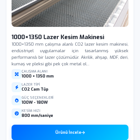
1000×1350 Lazer Kesim Makinesi
1000×1350 mm çalışma alanlı CO2 lazer kesim makinesi,
endüstriyel uygulamalar için tasarlanmış yüksek
performanslı bir lazer çözümüdür. Akrilik, ahşap, MDF, deri,
kumaş ve pleksi gibi pek çok metal ol...
ÇALIŞMA ALANI
1000 × 1350 mm
LAZER TIPI
CO2 Cam Tüp
GÜÇ SEÇENEKLERI
100W - 180W
KESIM HIZI
800 mm/saniye
Ürünü İncele