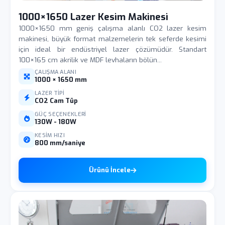
1000×1650 Lazer Kesim Makinesi
1000×1650 mm geniş çalışma alanlı CO2 lazer kesim
makinesi, büyük format malzemelerin tek seferde kesimi
için ideal bir endüstriyel lazer çözümüdür. Standart
100×165 cm akrilik ve MDF levhaların bölün...
ÇALIŞMA ALANI
1000 × 1650 mm
LAZER TIPI
CO2 Cam Tüp
GÜÇ SEÇENEKLERI
130W - 180W
KESIM HIZI
800 mm/saniye
Ürünü İncele