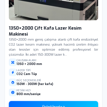
1350×2000 Çift Kafa Lazer Kesim
Makinesi
1350×2000 mm geniş çalışma alanlı çift kafa endüstriyel
CO2 lazer kesim makinesi, yüksek hacimli üretim ihtiyacı
olan tesisler için optimize edilmiş profesyonel bir
çözümdür. İki adet 150-300W lazer k...
ÇALIŞMA ALANI
1350 × 2000 mm
LAZER TIPI
CO2 Cam Tüp
GÜÇ SEÇENEKLERI
150W - 300W (her kafa)
KESIM HIZI
800 mm/saniye
Ürünü İncele