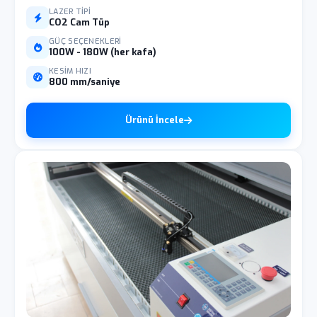
LAZER TIPI
CO2 Cam Tüp
GÜÇ SEÇENEKLERI
100W - 180W (her kafa)
KESIM HIZI
800 mm/saniye
Ürünü İncele