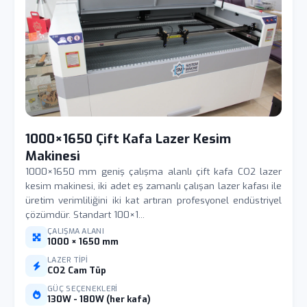
1000×1650 Çift Kafa Lazer Kesim
Makinesi
1000×1650 mm geniş çalışma alanlı çift kafa CO2 lazer
kesim makinesi, iki adet eş zamanlı çalışan lazer kafası ile
üretim verimliliğini iki kat artıran profesyonel endüstriyel
çözümdür. Standart 100×1...
ÇALIŞMA ALANI
1000 × 1650 mm
LAZER TIPI
CO2 Cam Tüp
GÜÇ SEÇENEKLERI
130W - 180W (her kafa)