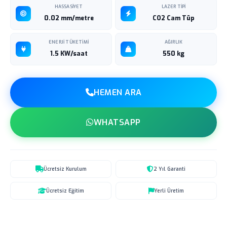
HASSASIYET
LAZER TIPI
0.02 mm/metre
CO2 Cam Tüp
ENERJI TÜKETIMI
AĞIRLIK
1.5 KW/saat
550 kg
HEMEN ARA
WHATSAPP
Ücretsiz Kurulum
2 Yıl Garanti
Ücretsiz Eğitim
Yerli Üretim