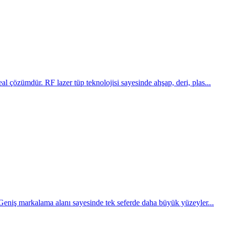
anti ile teslim edilir.
çözümdür. RF lazer tüp teknolojisi sayesinde ahşap, deri, plas...
Geniş markalama alanı sayesinde tek seferde daha büyük yüzeyler...