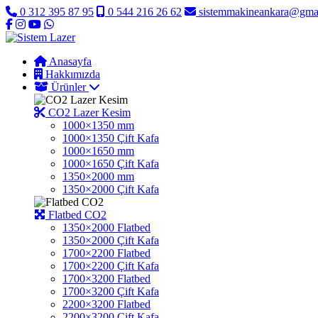
0 312 395 87 95
0 544 216 26 62
sistemmakineankara@gma
Anasayfa
Hakkımızda
Ürünler
CO2 Lazer Kesim
1000×1350 mm
1000×1350 Çift Kafa
1000×1650 mm
1000×1650 Çift Kafa
1350×2000 mm
1350×2000 Çift Kafa
Flatbed CO2
1350×2000 Flatbed
1350×2000 Çift Kafa
1700×2200 Flatbed
1700×2200 Çift Kafa
1700×3200 Flatbed
1700×3200 Çift Kafa
2200×3200 Flatbed
2200×3200 Çift Kafa