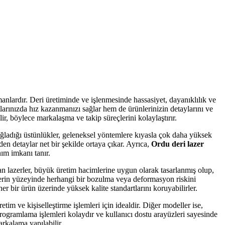
anlardır. Deri üretiminde ve işlenmesinde hassasiyet, dayanıklılık ve
arınızda hız kazanmanızı sağlar hem de ürünlerinizin detaylarını ve
ilir, böylece markalaşma ve takip süreçlerini kolaylaştırır.
sağladığı üstünlükler, geleneksel yöntemlere kıyasla çok daha yüksek
den detaylar net bir şekilde ortaya çıkar. Ayrıca,
Ordu deri lazer
nım imkanı tanır.
n lazerler, büyük üretim hacimlerine uygun olarak tasarlanmış olup,
ünlerin yüzeyinde herhangi bir bozulma veya deformasyon riskini
er bir ürün üzerinde yüksek kalite standartlarını koruyabilirler.
tim ve kişiselleştirme işlemleri için idealdir. Diğer modeller ise,
programlama işlemleri kolaydır ve kullanıcı dostu arayüzleri sayesinde
rkalama yapılabilir.