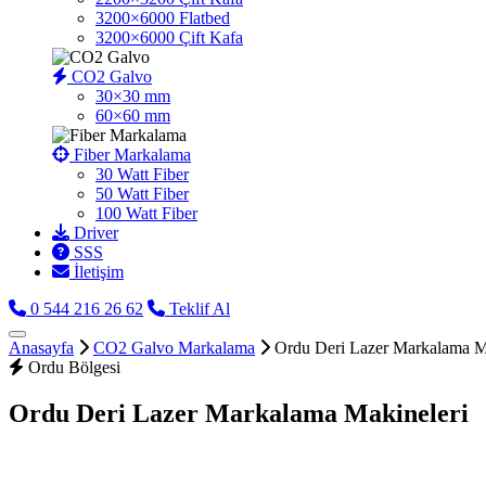
3200×6000 Flatbed
3200×6000 Çift Kafa
CO2 Galvo
30×30 mm
60×60 mm
Fiber Markalama
30 Watt Fiber
50 Watt Fiber
100 Watt Fiber
Driver
SSS
İletişim
0 544 216 26 62
Teklif Al
Anasayfa
CO2 Galvo Markalama
Ordu Deri Lazer Markalama M
Ordu Bölgesi
Ordu Deri Lazer Markalama Makineleri
CO2 galvo markalama lazeri,
plastik, akrilik ve mermer 