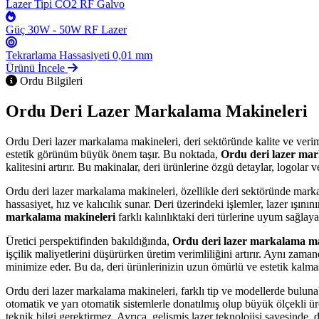
Lazer Tipi
CO2 RF Galvo
Güç
30W - 50W RF Lazer
Tekrarlama Hassasiyeti
0,01 mm
Ürünü İncele
Ordu Bilgileri
Ordu Deri Lazer Markalama Makineleri
Ordu Deri lazer markalama makineleri, deri sektöründe kalite ve veriml
estetik görünüm büyük önem taşır. Bu noktada,
Ordu deri lazer ma
kalitesini artırır. Bu makinalar, deri ürünlerine özgü detaylar, logolar v
Ordu deri lazer markalama makineleri, özellikle deri sektöründe markal
hassasiyet, hız ve kalıcılık sunar. Deri üzerindeki işlemler, lazer ışın
markalama makineleri
farklı kalınlıktaki deri türlerine uyum sağlay
Üretici perspektifinden bakıldığında,
Ordu deri lazer markalama ma
işçilik maliyetlerini düşürürken üretim verimliliğini artırır. Aynı za
minimize eder. Bu da, deri ürünlerinizin uzun ömürlü ve estetik kalması
Ordu deri lazer markalama makineleri, farklı tip ve modellerde bulunabil
otomatik ve yarı otomatik sistemlerle donatılmış olup büyük ölçekli ür
teknik bilgi gerektirmez. Ayrıca, gelişmiş lazer teknolojisi sayesinde