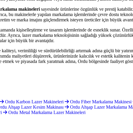
arkalama makineleri
sayesinde ürünlerine özgünlük ve prestij katabilir
ıca, bu makinelerle yapılan markalama işlemlerinde çevre dostu teknoloj
 üretim ve marka imajını güçlendirmek isteyen üreticiler için büyük avant
anda kişiselleştirme ve tasarım işlemlerinde de esneklik sunar. Özellik
ördür. Ayrıca, lazer markalama teknolojisinin sağladığı yüksek çözünürlük
alar için büyük bir avantajdır.
aliteyi, verimliliği ve sürdürülebilirliği artırmak adına güçlü bir yatır
nımda maliyetleri düşürerek, ürünlerinizde kalıcılık ve estetik kalitenin
e etmek ve piyasada fark yaratmak adına, Ordu bölgesinde faaliyet göster
Ordu Karbon Lazer Makineleri
Ordu Fiber Markalama Makinesi
rdu Ahşap Lazer Kesim Makinası
Ordu Ahşap Lazer Markalama Ma
ri
Ordu Metal Markalama Lazer Makineleri