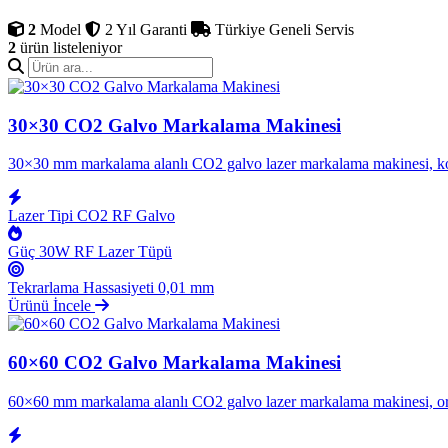
numarası, barkod ve QR kod b
2
Model
2 Yıl Garanti
Türkiye Geneli Servis
2
ürün listeleniyor
30×30 CO2 Galvo Markalama Makinesi
30×30 mm markalama alanlı CO2 galvo lazer markalama makinesi, kompak
Lazer Tipi
CO2 RF Galvo
Güç
30W RF Lazer Tüpü
Tekrarlama Hassasiyeti
0,01 mm
Ürünü İncele
60×60 CO2 Galvo Markalama Makinesi
60×60 mm markalama alanlı CO2 galvo lazer markalama makinesi, orta b