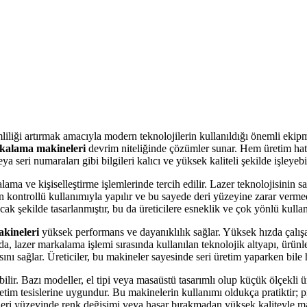
iliği artırmak amacıyla modern teknolojilerin kullanıldığı önemli ekipm
rkalama makineleri
devrim niteliğinde çözümler sunar. Hem üretim hatl
eya seri numaraları gibi bilgileri kalıcı ve yüksek kaliteli şekilde işleyeb
ama ve kişiselleştirme işlemlerinde tercih edilir. Lazer teknolojisinin 
ının kontrollü kullanımıyla yapılır ve bu sayede deri yüzeyine zarar verme
acak şekilde tasarlanmıştır, bu da üreticilere esneklik ve çok yönlü kulla
kineleri
yüksek performans ve dayanıklılık sağlar. Yüksek hızda çalışa
manda, lazer markalama işlemi sırasında kullanılan teknolojik altyapı, ür
nı sağlar. Üreticiler, bu makineler sayesinde seri üretim yaparken bile h
ir. Bazı modeller, el tipi veya masaüstü tasarımlı olup küçük ölçekli üre
etim tesislerine uygundur. Bu makinelerin kullanımı oldukça pratiktir; 
, deri yüzeyinde renk değişimi veya hasar bırakmadan yüksek kaliteyle ma