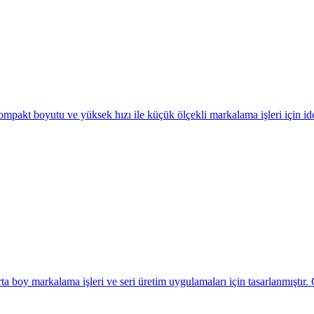
asımı yapılır. Ordu ilinde yerinde kurulum, operatör eğitimi ve 2 yıl gar
t boyutu ve yüksek hızı ile küçük ölçekli markalama işleri için ideal 
oy markalama işleri ve seri üretim uygulamaları için tasarlanmıştır. 