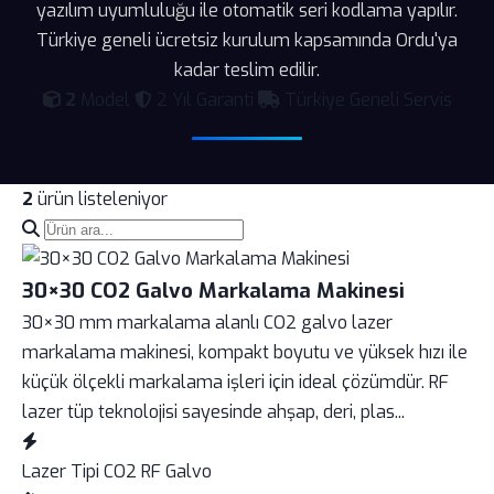
yazılım uyumluluğu ile otomatik seri kodlama yapılır.
Türkiye geneli ücretsiz kurulum kapsamında Ordu'ya
kadar teslim edilir.
2
Model
2 Yıl Garanti
Türkiye Geneli Servis
2
ürün listeleniyor
30×30 CO2 Galvo Markalama Makinesi
30×30 mm markalama alanlı CO2 galvo lazer
markalama makinesi, kompakt boyutu ve yüksek hızı ile
küçük ölçekli markalama işleri için ideal çözümdür. RF
lazer tüp teknolojisi sayesinde ahşap, deri, plas...
Lazer Tipi
CO2 RF Galvo