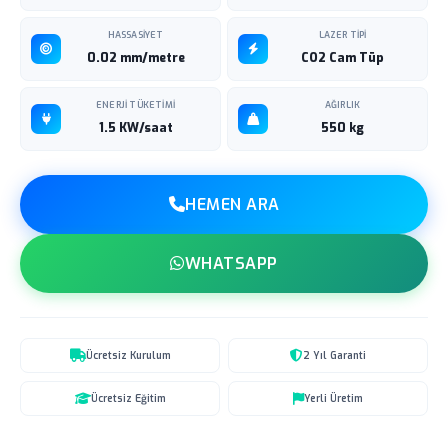
HASSASIYET
LAZER TIPI
0.02 mm/metre
CO2 Cam Tüp
ENERJI TÜKETIMI
AĞIRLIK
1.5 KW/saat
550 kg
HEMEN ARA
WHATSAPP
Ücretsiz Kurulum
2 Yıl Garanti
Ücretsiz Eğitim
Yerli Üretim