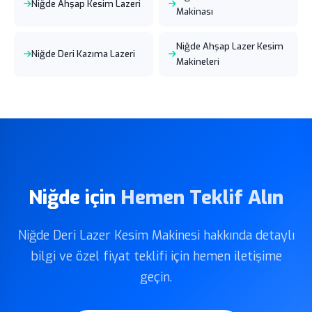
Niğde Ahşap Kesim Lazeri
Makinası
Niğde Ahşap Lazer Kesim
Niğde Deri Kazıma Lazeri
Makineleri
Niğde için
Hemen Teklif Alın
Niğde Deri Lazer Kesim Makinesi hakkında detaylı
bilgi ve özel fiyat teklifi için hemen iletişime
geçin.