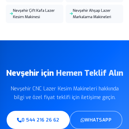
Nevşehir Çift Kafa Lazer
Nevşehir Ahşap Lazer
Kesim Makinesi
Markalama Makineleri
Nevşehir için
Hemen Teklif Alın
Nevşehir CNC Lazer Kesim Makineleri hakkında
bilgi ve özel fiyat teklifi için iletişime geçin.
0 544 216 26 62
WHATSAPP