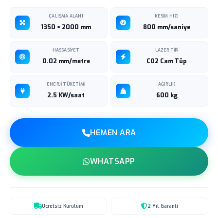
ÇALIŞMA ALANI
KESIM HIZI
1350 × 2000 mm
800 mm/saniye
HASSASIYET
LAZER TIPI
0.02 mm/metre
CO2 Cam Tüp
ENERJI TÜKETIMI
AĞIRLIK
2.5 KW/saat
600 kg
HEMEN ARA
WHATSAPP
Ücretsiz Kurulum
2 Yıl Garanti