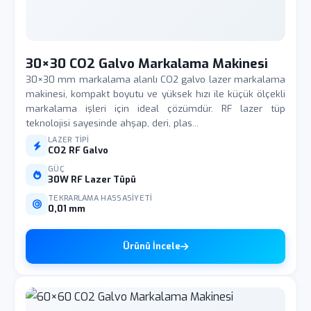
30×30 CO2 Galvo Markalama Makinesi
30×30 mm markalama alanlı CO2 galvo lazer markalama
makinesi, kompakt boyutu ve yüksek hızı ile küçük ölçekli
markalama işleri için ideal çözümdür. RF lazer tüp
teknolojisi sayesinde ahşap, deri, plas...
LAZER TIPI
CO2 RF Galvo
GÜÇ
30W RF Lazer Tüpü
TEKRARLAMA HASSASIYETI
0,01 mm
Ürünü İncele