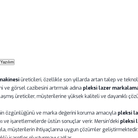
Yazılım
makinesi
üreticileri, özellikle son yıllarda artan talep ve tek
ni ve görsel cazibesini artırmak adına
pleksi lazer markalam
mış üreticiler, müşterilerine yüksek kaliteli ve dayanıklı ç
rinin özgünlüğünü ve marka değerini koruma amacıyla
pleksi 
kı ve işaretlemelerde üstün sonuçlar verir. Mersin’deki
pleksi 
yla, müşterilerin ihtiyaçlarına uygun çözümler geliştirmektedi
üklü işaretler oluşturmayı sağlar.