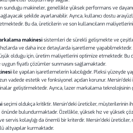
nin sunduğu makineler, genellikle yüksek performans ve dayanık
 sağlayacak şekilde ayarlanabilir. Ayrıca, kullanıcı dostu arayü
 etmektedir. Bu da, üreticilerin ve son kullanıcıların maliyetler
markalama makinesi
sistemleri de sürekli gelişmekte ve çeşitle
ızlarda ve daha ince detaylarda işaretleme yapabilmektedir. F
üşük olduğu için, üretim maliyetlerini optimize etmektedir. Bu 
e uygun fiyatlı çözümler sunmasını sağlamaktadır.
inesi
ile yapılan işaretlemelerin kalıcılığıdır. Pleksi yüzeyde 
 uzun vadede estetik ve fonksiyonel açıdan korunur. Mersin’deki
nalar geliştirmektedir. Ayrıca, lazer markalama teknolojisinin 
i
seçimi oldukça kritiktir. Mersin’deki üreticiler, müşterilerinin
öz önünde bulundurmaktadır. Özellikle, yüksek hız ve yüksek çöz
ervis kolaylığı da önemli bir kriterdir. Mersin’deki üreticiler
ü altyapılar kurmaktadır.