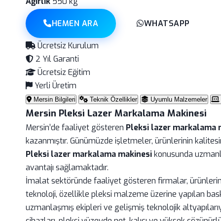
Ağırlık
550 kg
HEMEN ARA
WHATSAPP
Ücretsiz Kurulum
2 Yıl Garanti
Ücretsiz Eğitim
Yerli Üretim
Mersin Bilgileri
Teknik Özellikler
Uyumlu Malzemeler
Mersin Pleksi Lazer Markalama Makinesi
Mersin’de faaliyet gösteren
Pleksi lazer markalama 
kazanmıştır. Günümüzde işletmeler, ürünlerinin kalitesi
Pleksi lazer markalama makinesi
konusunda uzmanlaş
avantajı sağlamaktadır.
İmalat sektöründe faaliyet gösteren firmalar, ürünle
teknoloji, özellikle pleksi malzeme üzerine yapılan bas
uzmanlaşmış ekipleri ve gelişmiş teknolojik altyapıları
cihazları, pleksi yüzeyde net, kalıcı ve yüksek çözünürl