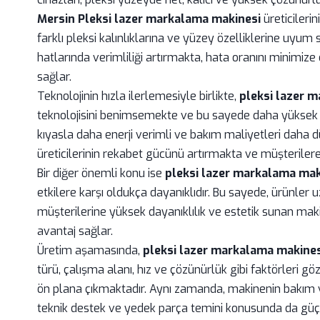
Mersin Pleksi lazer markalama makinesi
üreticileri
farklı pleksi kalınlıklarına ve yüzey özelliklerine uyum
hatlarında verimliliği artırmakta, hata oranını minimize
sağlar.
Teknolojinin hızla ilerlemesiyle birlikte,
pleksi lazer 
teknolojisini benimsemekte ve bu sayede daha yüksek h
kıyasla daha enerji verimli ve bakım maliyetleri daha d
üreticilerinin rekabet gücünü artırmakta ve müşteriler
Bir diğer önemli konu ise
pleksi lazer markalama mak
etkilere karşı oldukça dayanıklıdır. Bu sayede, ürünler
müşterilerine yüksek dayanıklılık ve estetik sunan maki
avantaj sağlar.
Üretim aşamasında,
pleksi lazer markalama makines
türü, çalışma alanı, hız ve çözünürlük gibi faktörleri g
ön plana çıkmaktadır. Aynı zamanda, makinenin bakım ve s
teknik destek ve yedek parça temini konusunda da güçl