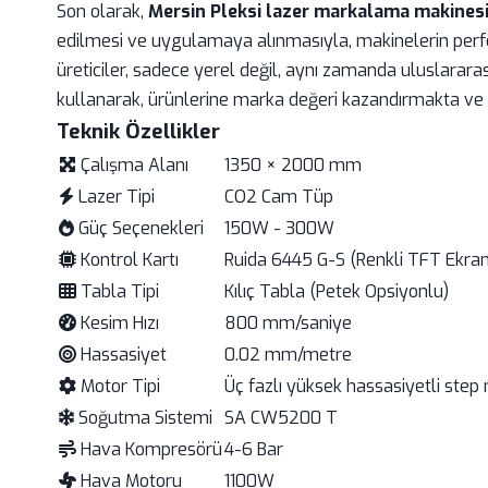
Son olarak,
Mersin Pleksi lazer markalama makines
edilmesi ve uygulamaya alınmasıyla, makinelerin perfor
üreticiler, sadece yerel değil, aynı zamanda uluslarara
kullanarak, ürünlerine marka değeri kazandırmakta ve
Teknik Özellikler
Çalışma Alanı
1350 × 2000 mm
Lazer Tipi
CO2 Cam Tüp
Güç Seçenekleri
150W - 300W
Kontrol Kartı
Ruida 6445 G-S (Renkli TFT Ekran
Tabla Tipi
Kılıç Tabla (Petek Opsiyonlu)
Kesim Hızı
800 mm/saniye
Hassasiyet
0.02 mm/metre
Motor Tipi
Üç fazlı yüksek hassasiyetli step 
Soğutma Sistemi
SA CW5200 T
Hava Kompresörü
4-6 Bar
Hava Motoru
1100W