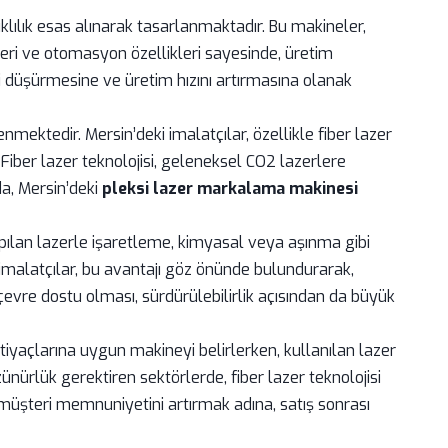
lılık esas alınarak tasarlanmaktadır. Bu makineler,
zleri ve otomasyon özellikleri sayesinde, üretim
ini düşürmesine ve üretim hızını artırmasına olanak
nmektedir. Mersin’deki imalatçılar, özellikle fiber lazer
iber lazer teknolojisi, geleneksel CO2 lazerlere
da, Mersin’deki
pleksi lazer markalama makinesi
yapılan lazerle işaretleme, kimyasal veya aşınma gibi
 imalatçılar, bu avantajı göz önünde bulundurarak,
çevre dostu olması, sürdürülebilirlik açısından da büyük
 ihtiyaçlarına uygun makineyi belirlerken, kullanılan lazer
ünürlük gerektiren sektörlerde, fiber lazer teknolojisi
, müşteri memnuniyetini artırmak adına, satış sonrası