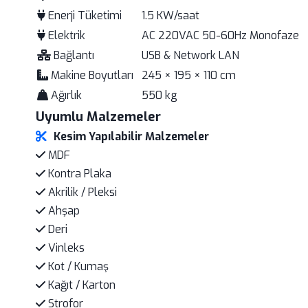
Enerji Tüketimi
1.5 KW/saat
Elektrik
AC 220VAC 50-60Hz Monofaze
Bağlantı
USB & Network LAN
Makine Boyutları
245 × 195 × 110 cm
Ağırlık
550 kg
Uyumlu Malzemeler
Kesim Yapılabilir Malzemeler
MDF
Kontra Plaka
Akrilik / Pleksi
Ahşap
Deri
Vinleks
Kot / Kumaş
Kağıt / Karton
Strofor