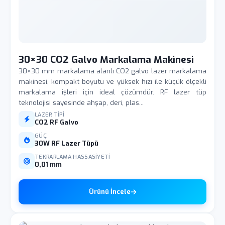
30×30 CO2 Galvo Markalama Makinesi
30×30 mm markalama alanlı CO2 galvo lazer markalama
makinesi, kompakt boyutu ve yüksek hızı ile küçük ölçekli
markalama işleri için ideal çözümdür. RF lazer tüp
teknolojisi sayesinde ahşap, deri, plas...
LAZER TIPI
CO2 RF Galvo
GÜÇ
30W RF Lazer Tüpü
TEKRARLAMA HASSASIYETI
0,01 mm
Ürünü İncele