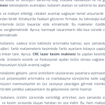
de büyük bir dönüşüm yaratmış olup, özellikle hassasiyet ve hız ge
inesi
teknolojisinin avantajları, kullanım alanları ve sektörün bu aland
hız ve maliyet etkinliği, rekabet avantajı sağlayan temel unsurlardır
rdan biridir. Kütahya’da faaliyet gösteren firmalar, bu teknolojiyi k
mlerinde üstün başarılar elde etmektedir. Bu makineler özelli
ergilemektedir. Ayrıca, karmaşık tasarımların bile kısa sürede ve
altmaktadır.
kullanımı, sadece ürün kalitesini artırmakla kalmaz, aynı zamanda 
ojileri, farklı malzemelerin kesiminde farklı ayarların kolayca yapıla
 imkan tanır. Ayrıca,
CNC lazer kesim makinesi
ile yapılan kesiml
de, ürünlerin estetik ve fonksiyonel açıdan üstün olması sağlanır.
 hassasiyet büyük avantaj sağlar.
olojisinin gelişimi, yerel üreticilerin uluslararası pazarlara açılmas
ihracat potansiyelini artırmakta ve markalaşma süreçlerine katkı s
, müşteri memnuniyetini en üst seviyeye çıkardığını görmek mümkü
ektördeki yenilikçi yaklaşımların da gelişmesine zemin hazırlar.
kullanımı, üretim sürecinde verimliliği artırırken, aynı zamanda a
r ve kesim sırasında oluşan hataları en aza indirir. Bu, hem maliy