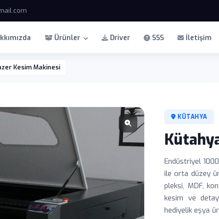
mail.com
kkımızda
Ürünler
Driver
SSS
İletişim
zer Kesim Makinesi
KÜTAHYA
Kütahya
Endüstriyel 100
ile orta düzey ür
pleksi, MDF, ko
kesim ve detayl
hediyelik eşya ür