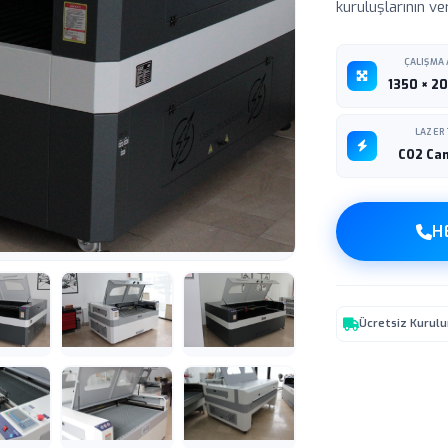
kuruluşlarının veri
ÇALIŞMA 
1350 × 2
LAZER 
CO2 Ca
H
Ücretsiz Kurul