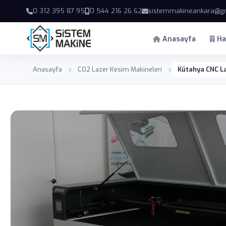
0 312 395 87 95
0 544 216 26 62
sistemmakineankara@g
Anasayfa
Ha
Anasayfa
CO2 Lazer Kesim Makineleri
Kütahya CNC La