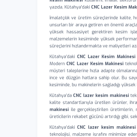
Kesim Makinesi
kullanımı, imalat sektörün
yazıda, Kütahya'daki
CNC Lazer Kesim Mak
İmalatçılık ve üretim süreçlerinde kalite, 
unsurları bir araya getiren en önemli araçla
yüksek hassasiyet gerektiren kesim işle
malzemelerin kesiminde yüksek performans s
süreçlerini hızlandırmakta ve maliyetleri az
Kütahya’daki
CNC Lazer Kesim Makinesi
Modern
CNC Lazer Kesim Makinesi
teknol
müşteri taleplerine hızla adapte olmalarına
ince ve düzgün hatlara sahip olur. Bu saye
kesiminde, bu makinelerin sağladığı yüksek
Kütahya’da
CNC lazer kesim makinesi
tekn
kalite standartlarıyla üretilen ürünler, 
makinesi
ile gerçekleştirilen üretimlerin
üreticilerin rekabet gücünü artırdığı gibi, s
Kütahya’daki
CNC lazer kesim makinesi
teknolojisi, malzeme israfını minimize ede