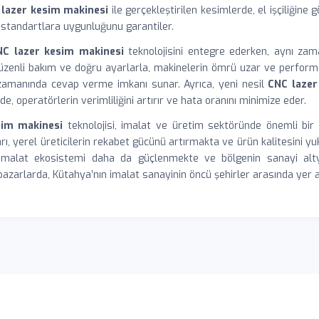
lazer kesim makinesi
ile gerçekleştirilen kesimlerde, el işçiliğine 
n standartlara uygunluğunu garantiler.
NC lazer kesim makinesi
teknolojisini entegre ederken, aynı za
zenli bakım ve doğru ayarlarla, makinelerin ömrü uzar ve performan
e zamanında cevap verme imkanı sunar. Ayrıca, yeni nesil
CNC lazer
, operatörlerin verimliliğini artırır ve hata oranını minimize eder.
sim makinesi
teknolojisi, imalat ve üretim sektöründe önemli bir 
ı, yerel üreticilerin rekabet gücünü artırmakta ve ürün kalitesini yuk
n imalat ekosistemi daha da güçlenmekte ve bölgenin sanayi alty
pazarlarda, Kütahya’nın imalat sanayinin öncü şehirler arasında yer 