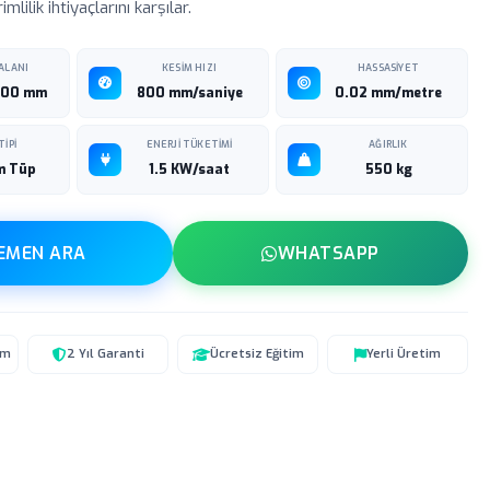
mlilik ihtiyaçlarını karşılar.
ALANI
KESIM HIZI
HASSASIYET
000 mm
800 mm/saniye
0.02 mm/metre
TIPI
ENERJI TÜKETIMI
AĞIRLIK
m Tüp
1.5 KW/saat
550 kg
EMEN ARA
WHATSAPP
um
2 Yıl Garanti
Ücretsiz Eğitim
Yerli Üretim