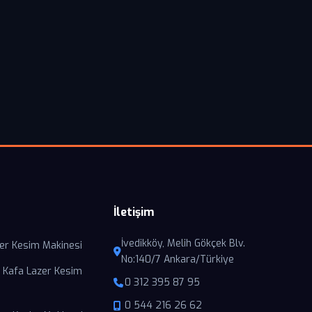
İletişim
İvedikköy, Melih Gökçek Blv.
er Kesim Makinesi
No:140/7 Ankara/Türkiye
 Kafa Lazer Kesim
0 312 395 87 95
0 544 216 26 62