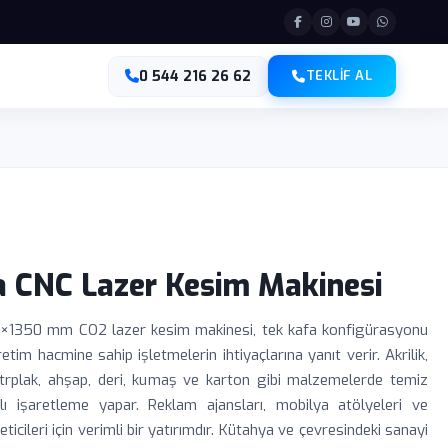
0 544 216 26 62
TEKLIF AL
 CNC Lazer Kesim Makinesi
0×1350 mm CO2 lazer kesim makinesi, tek kafa konfigürasyonu
etim hacmine sahip işletmelerin ihtiyaçlarına yanıt verir. Akrilik,
ntrplak, ahşap, deri, kumaş ve karton gibi malzemelerde temiz
ı işaretleme yapar. Reklam ajansları, mobilya atölyeleri ve
eticileri için verimli bir yatırımdır. Kütahya ve çevresindeki sanayi