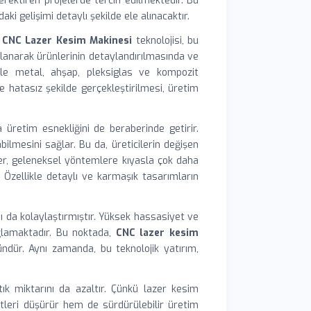
rektiren projelerde tercih edilmektedir. Bu
aki gelişimi detaylı şekilde ele alınacaktır.
.
CNC Lazer Kesim Makinesi
teknolojisi, bu
ullanarak ürünlerinin detaylandırılmasında ve
kle metal, ahşap, pleksiglas ve kompozit
 hatasız şekilde gerçekleştirilmesi, üretim
üretim esnekliğini de beraberinde getirir.
bilmesini sağlar. Bu da, üreticilerin değişen
er, geleneksel yöntemlere kıyasla çok daha
 Özellikle detaylı ve karmaşık tasarımların
ını da kolaylaştırmıştır. Yüksek hassasiyet ve
ağlamaktadır. Bu noktada,
CNC lazer kesim
ndür. Aynı zamanda, bu teknolojik yatırım,
tık miktarını da azaltır. Çünkü lazer kesim
etleri düşürür hem de sürdürülebilir üretim