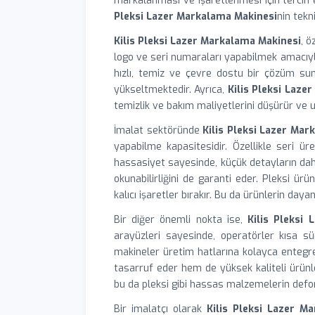
markalanması ve işaretlenmesi için tercih 
Pleksi Lazer Markalama Makinesi
nin tekn
Kilis Pleksi Lazer Markalama Makinesi
, ö
logo ve seri numaraları yapabilmek amacıyla
hızlı, temiz ve çevre dostu bir çözüm suna
yükseltmektedir. Ayrıca,
Kilis Pleksi Laze
temizlik ve bakım maliyetlerini düşürür ve uz
İmalat sektöründe
Kilis Pleksi Lazer Mar
yapabilme kapasitesidir. Özellikle seri ür
hassasiyet sayesinde, küçük detayların dahi
okunabilirliğini de garanti eder. Pleksi 
kalıcı işaretler bırakır. Bu da ürünlerin daya
Bir diğer önemli nokta ise,
Kilis Pleksi
arayüzleri sayesinde, operatörler kısa sü
makineler üretim hatlarına kolayca entegre 
tasarruf eder hem de yüksek kaliteli ürünl
bu da pleksi gibi hassas malzemelerin defor
Bir imalatçı olarak
Kilis Pleksi Lazer M