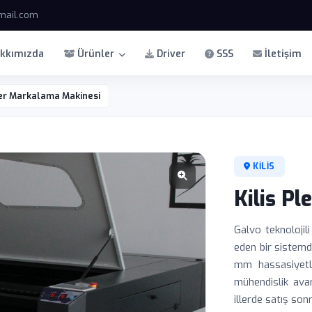
mail.com
kkımızda
Ürünler
Driver
SSS
İletişim
azer Markalama Makinesi
KILIS
Kilis P
Galvo teknoloji
eden bir sistemdi
mm hassasiyetle
mühendislik avan
illerde satış son