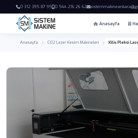
0 312 395 87 95
0 544 216 26 62
sistemmakineankara@g
Anasayfa
Ha
Anasayfa
CO2 Lazer Kesim Makineleri
Kilis Pleksi L