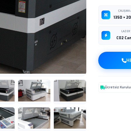
ÇALIŞMA 
1350 × 2
LAZER 
CO2 Ca
H
Ücretsiz Kurul