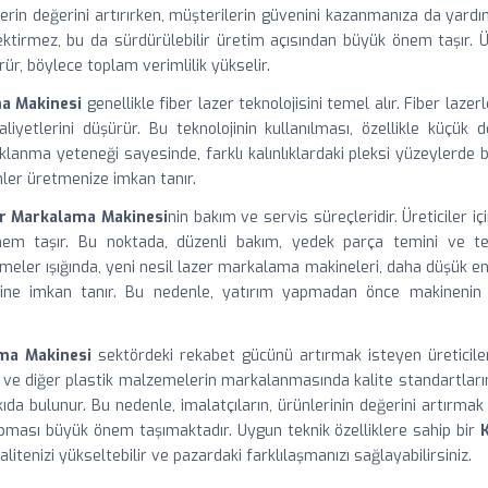
rin değerini artırırken, müşterilerin güvenini kazanmanıza da yardım
tirmez, bu da sürdürülebilir üretim açısından büyük önem taşır. Ü
rür, böylece toplam verimlilik yükselir.
ma Makinesi
genellikle fiber lazer teknolojisini temel alır. Fiber laze
liyetlerini düşürür. Bu teknolojinin kullanılması, özellikle küçük d
daklanma yeteneği sayesinde, farklı kalınlıklardaki pleksi yüzeylerde 
nler üretmenize imkan tanır.
zer Markalama Makinesi
nin bakım ve servis süreçleridir. Üreticiler 
m taşır. Bu noktada, düzenli bakım, yedek parça temini ve tek
lişmeler ışığında, yeni nesil lazer markalama makineleri, daha düşük e
erine imkan tanır. Bu nedenle, yatırım yapmadan önce makinenin te
ama Makinesi
sektördeki rekabet gücünü artırmak isteyen üreticiler 
ksi ve diğer plastik malzemelerin markalanmasında kalite standartlar
tkıda bulunur. Bu nedenle, imalatçıların, ürünlerinin değerini artır
pması büyük önem taşımaktadır. Uygun teknik özelliklere sahip bir
alitenizi yükseltebilir ve pazardaki farklılaşmanızı sağlayabilirsiniz.