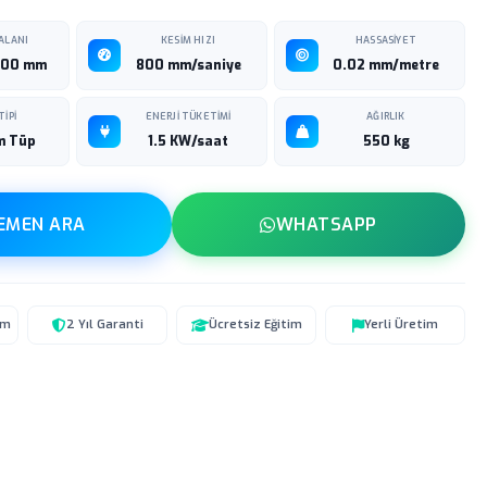
ALANI
KESIM HIZI
HASSASIYET
000 mm
800 mm/saniye
0.02 mm/metre
TIPI
ENERJI TÜKETIMI
AĞIRLIK
m Tüp
1.5 KW/saat
550 kg
EMEN ARA
WHATSAPP
um
2 Yıl Garanti
Ücretsiz Eğitim
Yerli Üretim