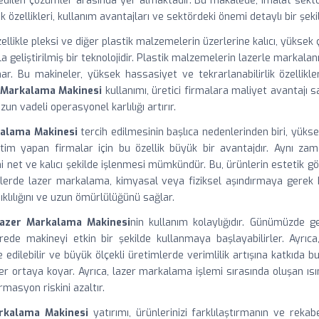
edilen çözümler arasında yer almaktadır. Bu makalede, imalat sektö
ik özellikleri, kullanım avantajları ve sektördeki önemi detaylı bir şekil
zellikle pleksi ve diğer plastik malzemelerin üzerlerine kalıcı, yükse
 geliştirilmiş bir teknolojidir. Plastik malzemelerin lazerle marka
r. Bu makineler, yüksek hassasiyet ve tekrarlanabilirlik özellikler
r Markalama Makinesi
kullanımı, üretici firmalara maliyet avantajı 
un vadeli operasyonel karlılığı artırır.
kalama Makinesi
tercih edilmesinin başlıca nedenlerinden biri, yü
etim yapan firmalar için bu özellik büyük bir avantajdır. Aynı zam
 net ve kalıcı şekilde işlenmesi mümkündür. Bu, ürünlerin estetik gör
ürünlerde lazer markalama, kimyasal veya fiziksel aşındırmaya ge
nıklılığını ve uzun ömürlülüğünü sağlar.
 Lazer Markalama Makinesi
nin kullanım kolaylığıdır. Günümüzde ge
rede makineyi etkin bir şekilde kullanmaya başlayabilirler. Ayrıc
edilebilir ve büyük ölçekli üretimlerde verimlilik artışına katkıda
er ortaya koyar. Ayrıca, lazer markalama işlemi sırasında oluşan ısı
masyon riskini azaltır.
arkalama Makinesi
yatırımı, ürünlerinizi farklılaştırmanın ve rekab