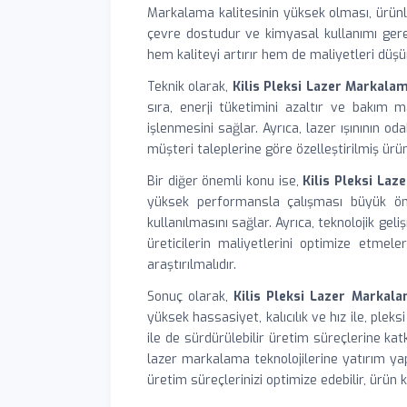
Markalama kalitesinin yüksek olması, ürünle
çevre dostudur ve kimyasal kullanımı gerek
hem kaliteyi artırır hem de maliyetleri düşü
Teknik olarak,
Kilis Pleksi Lazer Markala
sıra, enerji tüketimini azaltır ve bakım ma
işlenmesini sağlar. Ayrıca, lazer ışınının o
müşteri taleplerine göre özelleştirilmiş ürü
Bir diğer önemli konu ise,
Kilis Pleksi La
yüksek performansla çalışması büyük öne
kullanılmasını sağlar. Ayrıca, teknolojik ge
üreticilerin maliyetlerini optimize etmel
araştırılmalıdır.
Sonuç olarak,
Kilis Pleksi Lazer Markal
yüksek hassasiyet, kalıcılık ve hız ile, ple
ile de sürdürülebilir üretim süreçlerine ka
lazer markalama teknolojilerine yatırım ya
üretim süreçlerinizi optimize edebilir, ürün k