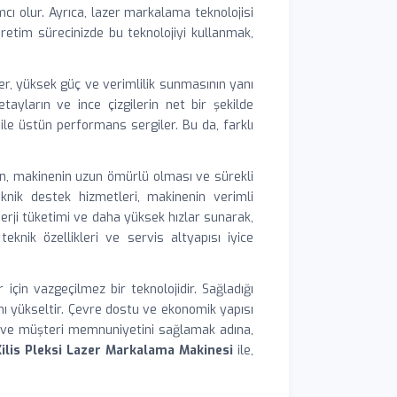
cı olur. Ayrıca, lazer markalama teknolojisi
retim sürecinizde bu teknolojiyi kullanmak,
rler, yüksek güç ve verimlilik sunmasının yanı
etayların ve ince çizgilerin net bir şekilde
bile üstün performans sergiler. Bu da, farklı
için, makinenin uzun ömürlü olması ve sürekli
nik destek hizmetleri, makinenin verimli
nerji tüketimi ve daha yüksek hızlar sunarak,
knik özellikleri ve servis altyapısı iyice
için vazgeçilmez bir teknolojidir. Sağladığı
ını yükseltir. Çevre dostu ve ekonomik yapısı
mak ve müşteri memnuniyetini sağlamak adına,
Kilis Pleksi Lazer Markalama Makinesi
ile,