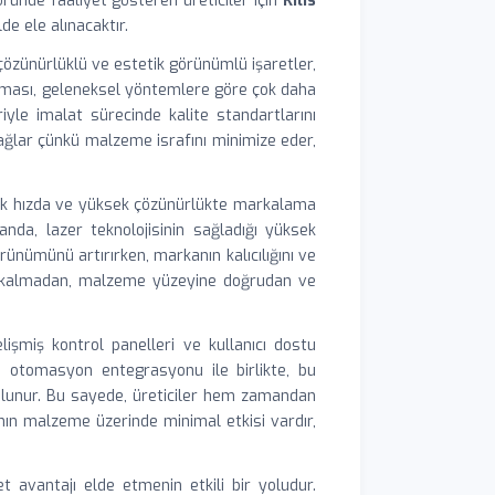
ründe faaliyet gösteren üreticiler için
Kilis
de ele alınacaktır.
k çözünürlüklü ve estetik görünümlü işaretler,
lanması, geleneksel yöntemlere göre çok daha
iyle imalat sürecinde kalite standartlarını
sağlar çünkü malzeme israfını minimize eder,
ksek hızda ve yüksek çözünürlükte markalama
anda, lazer teknolojisinin sağladığı yüksek
ünümünü artırırken, markanın kalıcılığını ve
rek kalmadan, malzeme yüzeyine doğrudan ve
lişmiş kontrol panelleri ve kullanıcı dostu
a, otomasyon entegrasyonu ile birlikte, bu
 bulunur. Bu sayede, üreticiler hem zamandan
nın malzeme üzerinde minimal etkisi vardır,
et avantajı elde etmenin etkili bir yoludur.