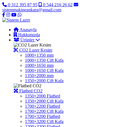
0 312 395 87 95
0 544 216 26 62
sistemmakineankara@gmail.com
Anasayfa
Hakkımızda
Ürünler
CO2 Lazer Kesim
1000×1350 mm
1000×1350 Çift Kafa
1000×1650 mm
1000×1650 Çift Kafa
1350×2000 mm
1350×2000 Çift Kafa
Flatbed CO2
1350×2000 Flatbed
1350×2000 Çift Kafa
1700×2200 Flatbed
1700×2200 Çift Kafa
1700×3200 Flatbed
1700×3200 Çift Kafa
2200×3200 Flatbed