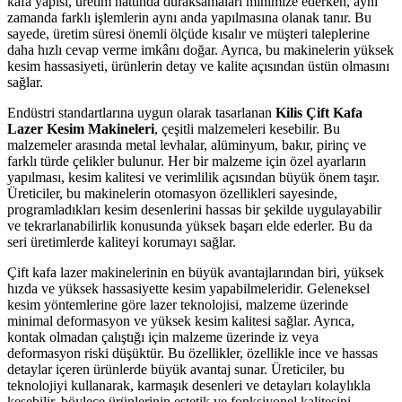
kafa yapısı, üretim hattında duraksamaları minimize ederken, aynı
zamanda farklı işlemlerin aynı anda yapılmasına olanak tanır. Bu
sayede, üretim süresi önemli ölçüde kısalır ve müşteri taleplerine
daha hızlı cevap verme imkânı doğar. Ayrıca, bu makinelerin yüksek
kesim hassasiyeti, ürünlerin detay ve kalite açısından üstün olmasını
sağlar.
Endüstri standartlarına uygun olarak tasarlanan
Kilis Çift Kafa
Lazer Kesim Makineleri
, çeşitli malzemeleri kesebilir. Bu
malzemeler arasında metal levhalar, alüminyum, bakır, pirinç ve
farklı türde çelikler bulunur. Her bir malzeme için özel ayarların
yapılması, kesim kalitesi ve verimlilik açısından büyük önem taşır.
Üreticiler, bu makinelerin otomasyon özellikleri sayesinde,
programladıkları kesim desenlerini hassas bir şekilde uygulayabilir
ve tekrarlanabilirlik konusunda yüksek başarı elde ederler. Bu da
seri üretimlerde kaliteyi korumayı sağlar.
Çift kafa lazer makinelerinin en büyük avantajlarından biri, yüksek
hızda ve yüksek hassasiyette kesim yapabilmeleridir. Geleneksel
kesim yöntemlerine göre lazer teknolojisi, malzeme üzerinde
minimal deformasyon ve yüksek kesim kalitesi sağlar. Ayrıca,
kontak olmadan çalıştığı için malzeme üzerinde iz veya
deformasyon riski düşüktür. Bu özellikler, özellikle ince ve hassas
detaylar içeren ürünlerde büyük avantaj sunar. Üreticiler, bu
teknolojiyi kullanarak, karmaşık desenleri ve detayları kolaylıkla
kesebilir, böylece ürünlerinin estetik ve fonksiyonel kalitesini