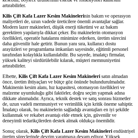
artırabilirler.
Kilis Çift Kafa Lazer Kesim Makineleri
nin bakım ve operasyon
maliyetleri de, uzun vadede üreticilere önemli avantajlar sağlar.
Modern lazer makineleri, düşük enerji tüketimi ve az bakım
gerektiren yapılarıyla dikkat çeker. Bu makinelerin otomasyon
özellikleri, operatör hatalarını minimize ederken, üretim sürecini
daha güvenilir hale getirir. Bunun yanı sıra, kullanıcı dostu
arayüzleri ve programlama imkanları sayesinde, eğitimli personel
tarafından kolaylıkla kullanılabilir. Bu sayede, imalatçı firmalar,
yüksek kaliteyi sürdürülebilir kılarak, müşteri memnuniyetini
artırabilirler.
Elbette,
Kilis Çift Kafa Lazer Kesim Makineleri
satın almadan
önce, üretim ihtiyaçları ve bütçe göz önünde bulundurulmalıdır.
Makinenin kesim alanı, hız kapasitesi, otomasyon özellikleri ve
malzeme uyumluluğu gibi faktörler, doğru seçim yapmak adına
dikkate alınmalıdır. Ayrıca, teknik destek ve satış sonrası hizmetler
de, uzun vadeli memnuniyet ve verimlilik için kritik öneme sahiptir.
İmalatçı olarak, bu makinelerin sağladığı avantajları en iyi şekilde
kullanmak ve rekabet avantajı elde etmek için, güvenilir ve
deneyimli tedarikçilerden destek almak oldukça önemlidir.
Sonuç olarak,
Kilis Çift Kafa Lazer Kesim Makineleri
endüstriyel
üretim süreçlerinde devrim yaratmaya devam ediyor. Yüksek