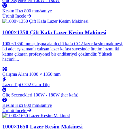
Güç Seçenekleri
100W - 180W
Kesim Hızı
800 mm/saniye
Ürünü İncele
1000×1350 Çift Kafa Lazer Kesim Makinesi
1000×1350 mm çalışma alanlı çift kafa CO2 lazer kesim makinesi,
iki adet eş zamanlı çalışan lazer kafası sayesinde üretim hızını iki
katına çıkaran profesyonel bir endüstriyel çözümdür. Yüksek
hacimli...
Çalışma Alanı
1000 × 1350 mm
Lazer Tipi
CO2 Cam Tüp
Güç Seçenekleri
100W - 180W (her kafa)
Kesim Hızı
800 mm/saniye
Ürünü İncele
1000×1650 Lazer Kesim Makinesi