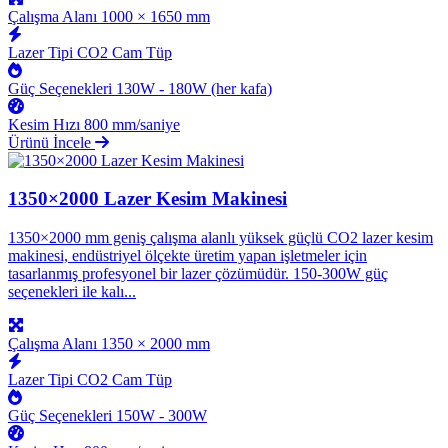
Çalışma Alanı
1000 × 1650 mm
Lazer Tipi
CO2 Cam Tüp
Güç Seçenekleri
130W - 180W (her kafa)
Kesim Hızı
800 mm/saniye
Ürünü İncele
1350×2000 Lazer Kesim Makinesi
1350×2000 mm geniş çalışma alanlı yüksek güçlü CO2 lazer kesim
makinesi, endüstriyel ölçekte üretim yapan işletmeler için
tasarlanmış profesyonel bir lazer çözümüdür. 150-300W güç
seçenekleri ile kalı...
Çalışma Alanı
1350 × 2000 mm
Lazer Tipi
CO2 Cam Tüp
Güç Seçenekleri
150W - 300W