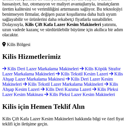
hassasiyet, hız, otomasyon ve maliyet avantajlarıyla, imalatçıların
üretim kalitesini ve verimliliğini artırmasını sağlıyor. Bu teknolojiyi
benimseyen firmalar, değişen pazar koşullarına daha hızlı uyum
sağlayabilir ve ürünlerini daha rekabetçi fiyatlarla sunabilirler.
Dolayısıyla,
Kilis Çift Kafa Lazer Kesim Makineleri
yatırımı,
uzun vadede kazanç ve sürdürülebilir büyüme için akıllıca bir adım
olacaktır.
Kilis Bölgesi
Kilis
Hizmetlerimiz
Kilis Deri Lazer Markalama Makineleri
Kilis Köpük Strafor
Lazer Markalama Makineleri
Kilis Tekstil Kesim Lazeri
Kilis
Ahşap Lazer Markalama Makinesi
Kilis Deri Lazer Kesim
Makineleri
Kilis Tekstil Lazer Markalama Makineleri
Kilis
Ahşap Kesim Lazeri
Kilis Deri Kazıma Lazeri
Kilis Pleksi
Lazer Kesim Makinası
Kilis Pleksi Lazer Kesim Makineleri
Kilis için
Hemen Teklif Alın
Kilis Çift Kafa Lazer Kesim Makineleri hakkında bilgi ve özel fiyat
teklifi için iletişime geçin.