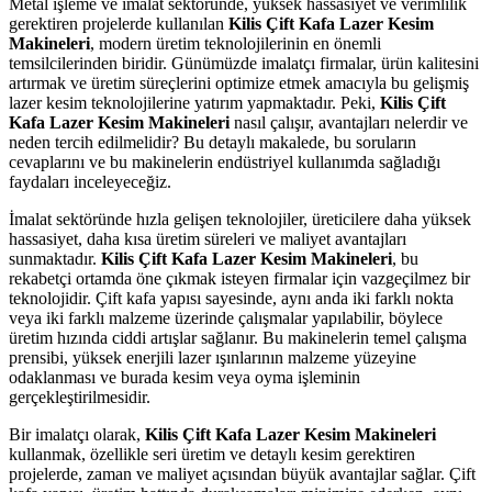
Metal işleme ve imalat sektöründe, yüksek hassasiyet ve verimlilik
gerektiren projelerde kullanılan
Kilis Çift Kafa Lazer Kesim
Makineleri
, modern üretim teknolojilerinin en önemli
temsilcilerinden biridir. Günümüzde imalatçı firmalar, ürün kalitesini
artırmak ve üretim süreçlerini optimize etmek amacıyla bu gelişmiş
lazer kesim teknolojilerine yatırım yapmaktadır. Peki,
Kilis Çift
Kafa Lazer Kesim Makineleri
nasıl çalışır, avantajları nelerdir ve
neden tercih edilmelidir? Bu detaylı makalede, bu soruların
cevaplarını ve bu makinelerin endüstriyel kullanımda sağladığı
faydaları inceleyeceğiz.
İmalat sektöründe hızla gelişen teknolojiler, üreticilere daha yüksek
hassasiyet, daha kısa üretim süreleri ve maliyet avantajları
sunmaktadır.
Kilis Çift Kafa Lazer Kesim Makineleri
, bu
rekabetçi ortamda öne çıkmak isteyen firmalar için vazgeçilmez bir
teknolojidir. Çift kafa yapısı sayesinde, aynı anda iki farklı nokta
veya iki farklı malzeme üzerinde çalışmalar yapılabilir, böylece
üretim hızında ciddi artışlar sağlanır. Bu makinelerin temel çalışma
prensibi, yüksek enerjili lazer ışınlarının malzeme yüzeyine
odaklanması ve burada kesim veya oyma işleminin
gerçekleştirilmesidir.
Bir imalatçı olarak,
Kilis Çift Kafa Lazer Kesim Makineleri
kullanmak, özellikle seri üretim ve detaylı kesim gerektiren
projelerde, zaman ve maliyet açısından büyük avantajlar sağlar. Çift