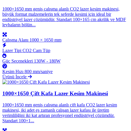
1000×1650 mm geniş çalışma alanlı CO2 lazer kesim makinesi,
büyük format malzemelerin tek seferde kesimi için ideal bir
endüstriyel lazer çözümüdür. Standart 100×165 cm akrilik ve MDF
levhaların bölün...
Çalışma Alanı
1000 × 1650 mm
Lazer Tipi
CO2 Cam Tüp
Güç Seçenekleri
130W - 180W
Kesim Hızı
800 mm/saniye
Ürünü İncele
1000×1650 Çift Kafa Lazer Kesim Makinesi
1000×1650 mm geniş çalışma alanlı çift kafa CO2 lazer kesim
makinesi, iki adet eş zamanlı çalışan lazer kafası ile üretim
verimliliğini iki kat artıran profesyonel endüstriyel çözümdür.
Standart 100×1...