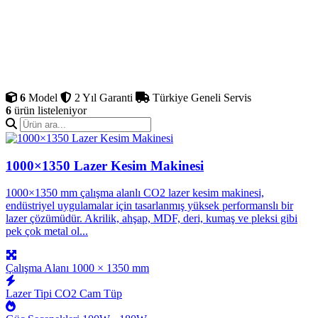
Endüstriyel çift kafa CO2 lazer kesim makinesi 1000×1350 mm
çalışma alanında iki lazer kafasını senkron kullanarak reklam ve
mobilya seri imalatçılarına yüksek verimlilik sunar. Otomatik
odaklama, hassas step motor ve Ruida kontrol kartı bir arada
çalışarak profesyonel üretim standardını korur. Yatırımın 1-1.5 yılda
kendini amorti etmesi ile öne çıkar. Kilis'da faaliyet gösteren
işletmelerin üretim gücünü artırmaya yardımcı olur.
6
Model
2 Yıl Garanti
Türkiye Geneli Servis
6
ürün listeleniyor
1000×1350 Lazer Kesim Makinesi
1000×1350 mm çalışma alanlı CO2 lazer kesim makinesi,
endüstriyel uygulamalar için tasarlanmış yüksek performanslı bir
lazer çözümüdür. Akrilik, ahşap, MDF, deri, kumaş ve pleksi gibi
pek çok metal ol...
Çalışma Alanı
1000 × 1350 mm
Lazer Tipi
CO2 Cam Tüp