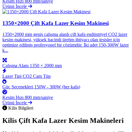
Kesim Hızı
800 mm/saniye
Ürünü İncele
1350×2000 Çift Kafa Lazer Kesim Makinesi
1350×2000 mm geniş çalışma alanlı çift kafa endüstriyel CO2 lazer
kesim makinesi, yüksek hacimli üretim ihtiyacı olan tesisler için
optimize edilmiş profesyonel bir çözümdür. İki adet 150-300W lazer
k...
Çalışma Alanı
1350 × 2000 mm
Lazer Tipi
CO2 Cam Tüp
Güç Seçenekleri
150W - 300W (her kafa)
Kesim Hızı
800 mm/saniye
Ürünü İncele
Kilis Bilgileri
Kilis Çift Kafa Lazer Kesim Makineleri