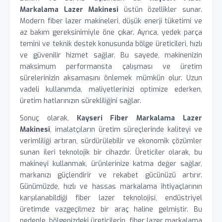
Markalama Lazer Makinesi
üstün özellikler sunar.
Modern fiber lazer makineleri, düşük enerji tüketimi ve
az bakım gereksinimiyle öne çıkar. Ayrıca, yedek parça
temini ve teknik destek konusunda bölge üreticileri, hızlı
ve güvenilir hizmet sağlar. Bu sayede, makinenizin
maksimum performansta çalışması ve üretim
sürelerinizin aksamasını önlemek mümkün olur. Uzun
vadeli kullanımda, maliyetlerinizi optimize ederken,
üretim hatlarınızın sürekliliğini sağlar.
Sonuç olarak,
Kayseri Fiber Markalama Lazer
Makinesi
, imalatçıların üretim süreçlerinde kaliteyi ve
verimliliği artıran, sürdürülebilir ve ekonomik çözümler
sunan ileri teknolojik bir cihazdır. Üreticiler olarak, bu
makineyi kullanmak, ürünlerinize katma değer sağlar,
markanızı güçlendirir ve rekabet gücünüzü artırır.
Günümüzde, hızlı ve hassas markalama ihtiyaçlarının
karşılanabildiği fiber lazer teknolojisi, endüstriyel
üretimde vazgeçilmez bir araç haline gelmiştir. Bu
nedenle, bölgenizdeki üreticilerin, fiber lazer markalama