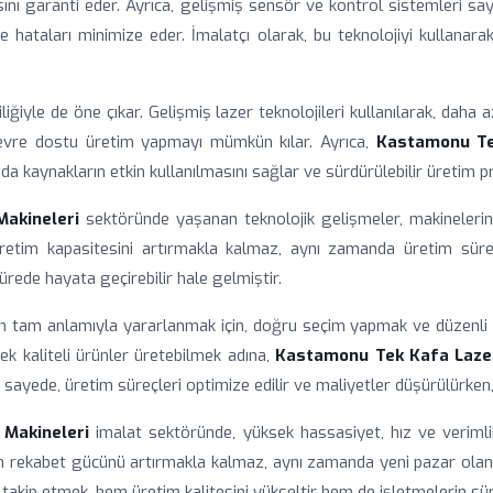
ını garanti eder. Ayrıca, gelişmiş sensör ve kontrol sistemleri s
e hataları minimize eder. İmalatçı olarak, bu teknolojiyi kullanar
liğiyle de öne çıkar. Gelişmiş lazer teknolojileri kullanılarak, daha
çevre dostu üretim yapmayı mümkün kılar. Ayrıca,
Kastamonu Te
a kaynakların etkin kullanılmasını sağlar ve sürdürülebilir üretim p
akineleri
sektöründe yaşanan teknolojik gelişmeler, makinelerin k
tim kapasitesini artırmakla kalmaz, aynı zamanda üretim süreçle
ürede hayata geçirebilir hale gelmiştir.
dan tam anlamıyla yararlanmak için, doğru seçim yapmak ve düzenli 
ek kaliteli ürünler üretebilmek adına,
Kastamonu Tek Kafa Laze
sayede, üretim süreçleri optimize edilir ve maliyetler düşürülürken, ür
Makineleri
imalat sektöründe, yüksek hassasiyet, hız ve verimlil
ın rekabet gücünü artırmakla kalmaz, aynı zamanda yeni pazar olanakla
 takip etmek, hem üretim kalitesini yükseltir hem de işletmelerin sürd