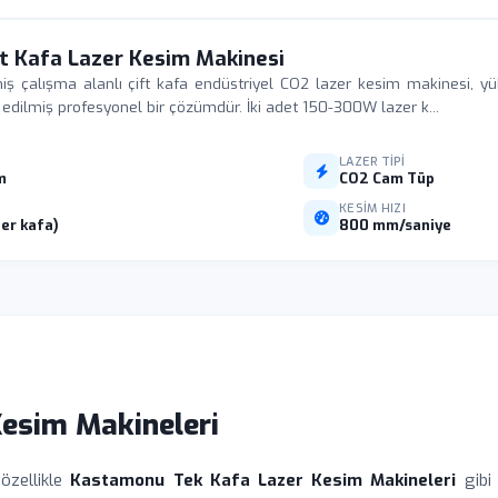
t Kafa Lazer Kesim Makinesi
çalışma alanlı çift kafa endüstriyel CO2 lazer kesim makinesi, yük
e edilmiş profesyonel bir çözümdür. İki adet 150-300W lazer k...
LAZER TIPI
m
CO2 Cam Tüp
I
KESIM HIZI
er kafa)
800 mm/saniye
esim Makineleri
 özellikle
Kastamonu Tek Kafa Lazer Kesim Makineleri
gibi 