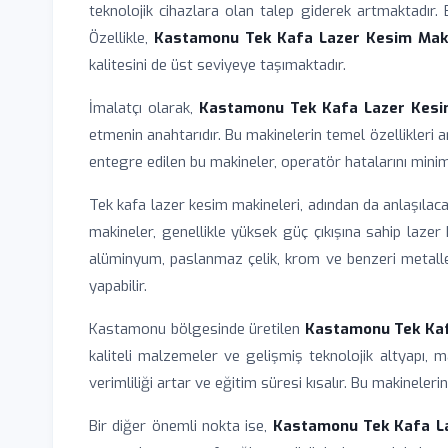
teknolojik cihazlara olan talep giderek artmaktadır. 
Özellikle,
Kastamonu Tek Kafa Lazer Kesim Maki
kalitesini de üst seviyeye taşımaktadır.
İmalatçı olarak,
Kastamonu Tek Kafa Lazer Kesi
etmenin anahtarıdır. Bu makinelerin temel özellikleri 
entegre edilen bu makineler, operatör hatalarını minim
Tek kafa lazer kesim makineleri, adından da anlaşılacağı 
makineler, genellikle yüksek güç çıkışına sahip lazer k
alüminyum, paslanmaz çelik, krom ve benzeri metaller
yapabilir.
Kastamonu bölgesinde üretilen
Kastamonu Tek Kaf
kaliteli malzemeler ve gelişmiş teknolojik altyapı, 
verimliliği artar ve eğitim süresi kısalır. Bu makinele
Bir diğer önemli nokta ise,
Kastamonu Tek Kafa La