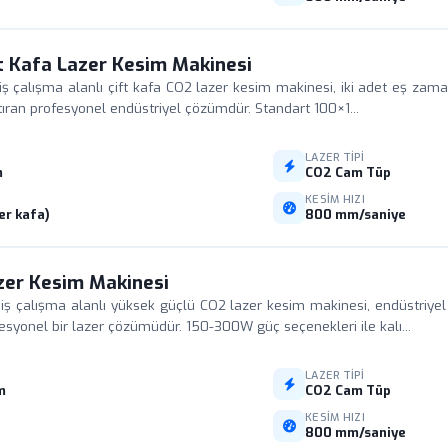
t Kafa Lazer Kesim Makinesi
alışma alanlı çift kafa CO2 lazer kesim makinesi, iki adet eş zamanl
 artıran profesyonel endüstriyel çözümdür. Standart 100×1...
LAZER TIPI
m
CO2 Cam Tüp
I
KESIM HIZI
er kafa)
800 mm/saniye
er Kesim Makinesi
çalışma alanlı yüksek güçlü CO2 lazer kesim makinesi, endüstriyel 
esyonel bir lazer çözümüdür. 150-300W güç seçenekleri ile kalı...
LAZER TIPI
m
CO2 Cam Tüp
I
KESIM HIZI
800 mm/saniye