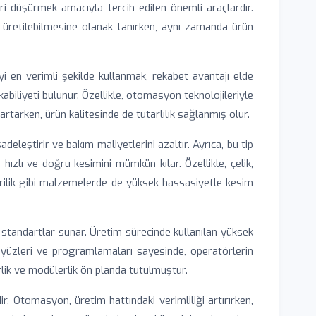
eri düşürmek amacıyla tercih edilen önemli araçlardır.
de üretilebilmesine olanak tanırken, aynı zamanda ürün
iyi en verimli şekilde kullanmak, rekabet avantajı elde
biliyeti bulunur. Özellikle, otomasyon teknolojileriyle
tarken, ürün kalitesinde de tutarlılık sağlanmış olur.
adeleştirir ve bakım maliyetlerini azaltır. Ayrıca, bu tip
 hızlı ve doğru kesimini mümkün kılar. Özellikle, çelik,
krilik gibi malzemelerde de yüksek hassasiyetle kesim
ek standartlar sunar. Üretim sürecinde kullanılan yüksek
rayüzleri ve programlamaları sayesinde, operatörlerin
irlik ve modülerlik ön planda tutulmuştur.
. Otomasyon, üretim hattındaki verimliliği artırırken,