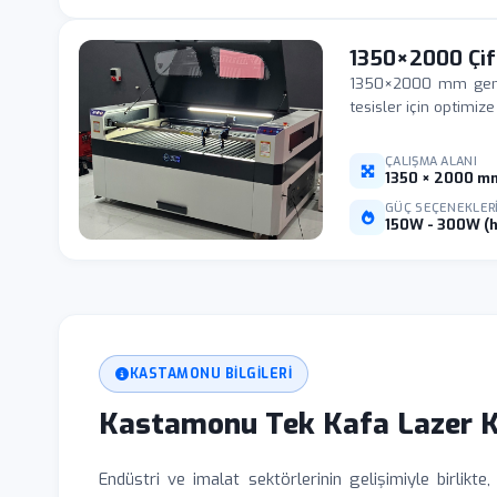
1350×2000 Çif
1350×2000 mm geniş 
tesisler için optimiz
ÇALIŞMA ALANI
1350 × 2000 m
GÜÇ SEÇENEKLER
150W - 300W (h
KASTAMONU BILGILERI
Kastamonu Tek Kafa Lazer K
Endüstri ve imalat sektörlerinin gelişimiyle birlikte,