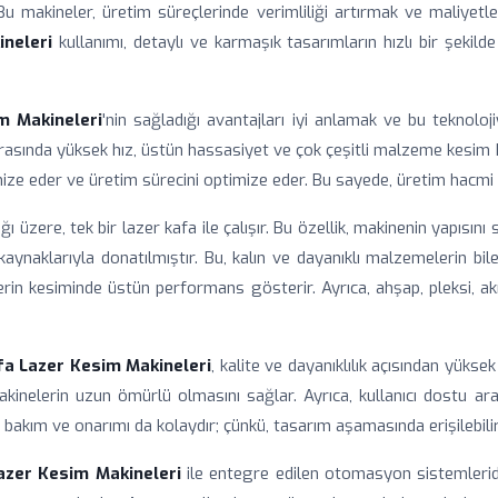
Bu makineler, üretim süreçlerinde verimliliği artırmak ve maliyetl
neleri
kullanımı, detaylı ve karmaşık tasarımların hızlı bir şekil
m Makineleri
'nin sağladığı avantajları iyi anlamak ve bu teknoloj
arasında yüksek hız, üstün hassasiyet ve çok çeşitli malzeme kesim ka
ize eder ve üretim sürecini optimize eder. Bu sayede, üretim hacmi ar
üzere, tek bir lazer kafa ile çalışır. Bu özellik, makinenin yapısını s
aynaklarıyla donatılmıştır. Bu, kalın ve dayanıklı malzemelerin bile
in kesiminde üstün performans gösterir. Ayrıca, ahşap, pleksi, a
a Lazer Kesim Makineleri
, kalite ve dayanıklılık açısından yüks
makinelerin uzun ömürlü olmasını sağlar. Ayrıca, kullanıcı dostu a
rin bakım ve onarımı da kolaydır; çünkü, tasarım aşamasında erişilebil
zer Kesim Makineleri
ile entegre edilen otomasyon sistemleridir