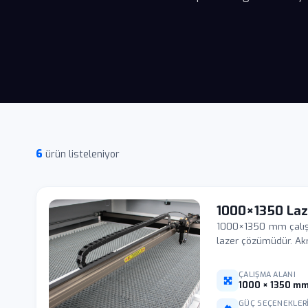
6
ürün listeleniyor
1000×1350 Laz
1000×1350 mm çalışm
lazer çözümüdür. Akri
ÇALIŞMA ALANI
1000 × 1350 m
GÜÇ SEÇENEKLER