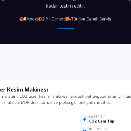
kadar teslim edilir.
6
Model
2 Yıl Garanti
Türkiye Geneli Servis
er Kesim Makinesi
a alanlı CO2 lazer kesim makinesi, endüstriyel uygulamalar için tas
lik, ahşap, MDF, deri, kumaş ve pleksi gibi pek çok metal ol...
LAZER TIPI
m
CO2 Cam Tüp
I
KESIM HIZI