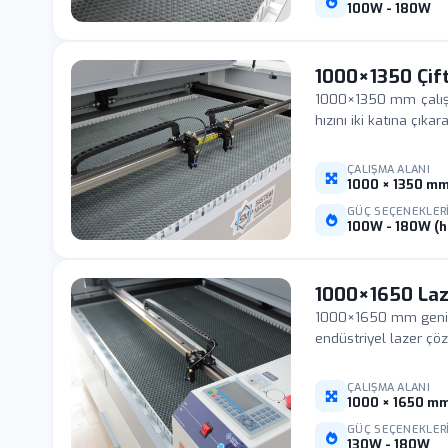
100W - 180W
1000×1350 Çif
1000×1350 mm çalışma
hızını iki katına çık
ÇALIŞMA ALANI
1000 × 1350 m
GÜÇ SEÇENEKLER
100W - 180W (h
1000×1650 Laz
1000×1650 mm geniş 
endüstriyel lazer çö
ÇALIŞMA ALANI
1000 × 1650 m
GÜÇ SEÇENEKLER
130W - 180W