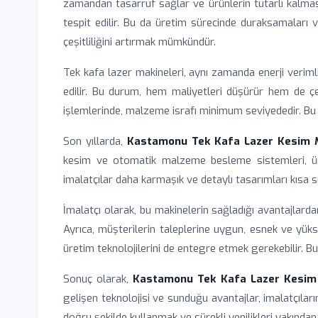
zamandan tasarruf sağlar ve ürünlerin tutarlı kalmas
tespit edilir. Bu da üretim sürecinde duraksamaları v
çeşitliliğini artırmak mümkündür.
Tek kafa lazer makineleri, aynı zamanda enerji verimli
edilir. Bu durum, hem maliyetleri düşürür hem de 
işlemlerinde, malzeme israfı minimum seviyededir. Bu d
Son yıllarda,
Kastamonu Tek Kafa Lazer Kesim M
kesim ve otomatik malzeme besleme sistemleri, üre
imalatçılar daha karmaşık ve detaylı tasarımları kısa s
İmalatçı olarak, bu makinelerin sağladığı avantajlar
Ayrıca, müşterilerin taleplerine uygun, esnek ve yüks
üretim teknolojilerini de entegre etmek gerekebilir. Bu 
Sonuç olarak,
Kastamonu Tek Kafa Lazer Kesim 
gelişen teknolojisi ve sunduğu avantajlar, imalatçılar
doğru şekilde kullanmak ve sürekli yenilikleri yakından