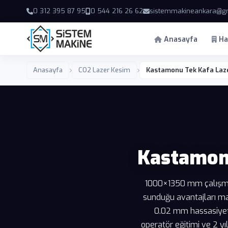
0 312 395 87 95
0 544 216 26 62
sistemmakineankara@g
Anasayfa
Ha
Anasayfa
CO2 Lazer Kesim
Kastamonu Tek Kafa Laze
Kastamonu
1000×1350 mm çalışma a
sunduğu avantajları m
0.02 mm hassasiyet v
operatör eğitimi ve 2 y