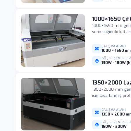
1000×1650 Çif
1000×1650 mm geniş ç
verimliliğini iki kat
ÇALIŞMA ALANI
1000 × 1650 m
GÜÇ SEÇENEKLER
130W - 180W (h
1350×2000 Laz
1350×2000 mm geniş 
için tasarlanmış prof
ÇALIŞMA ALANI
1350 × 2000 m
GÜÇ SEÇENEKLER
150W - 300W