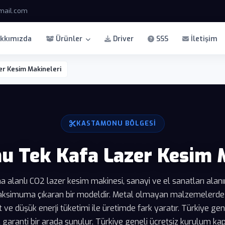
mail.com
kkımızda
Ürünler
Driver
SSS
İletişim
r Kesim Makineleri
KASTAMONU BÖLGESI
 Tek Kafa Lazer Kesim 
lanlı CO2 lazer kesim makinesi, sanayi ve el sanatları alanın
aksimuma çıkaran bir modeldir. Metal olmayan malzemelerde
e düşük enerji tüketimi ile üretimde fark yaratır. Türkiye gen
ıl garanti bir arada sunulur. Türkiye geneli ücretsiz kurulum