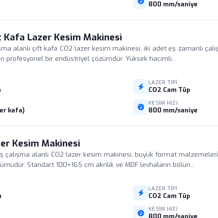
800 mm/saniye
t Kafa Lazer Kesim Makinesi
 alanlı çift kafa CO2 lazer kesim makinesi, iki adet eş zamanlı çalı
aran profesyonel bir endüstriyel çözümdür. Yüksek hacimli...
LAZER TIPI
m
CO2 Cam Tüp
I
KESIM HIZI
er kafa)
800 mm/saniye
er Kesim Makinesi
çalışma alanlı CO2 lazer kesim makinesi, büyük format malzemelerin t
zümüdür. Standart 100×165 cm akrilik ve MDF levhaların bölün...
LAZER TIPI
m
CO2 Cam Tüp
I
KESIM HIZI
800 mm/saniye