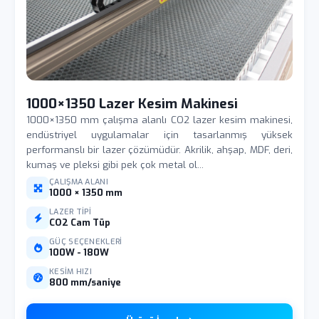
1000×1350 Lazer Kesim Makinesi
1000×1350 mm çalışma alanlı CO2 lazer kesim makinesi,
endüstriyel uygulamalar için tasarlanmış yüksek
performanslı bir lazer çözümüdür. Akrilik, ahşap, MDF, deri,
kumaş ve pleksi gibi pek çok metal ol...
ÇALIŞMA ALANI
1000 × 1350 mm
LAZER TIPI
CO2 Cam Tüp
GÜÇ SEÇENEKLERI
100W - 180W
KESIM HIZI
800 mm/saniye