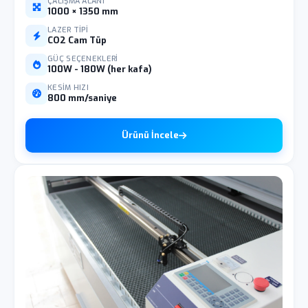
ÇALIŞMA ALANI
1000 × 1350 mm
LAZER TIPI
CO2 Cam Tüp
GÜÇ SEÇENEKLERI
100W - 180W (her kafa)
KESIM HIZI
800 mm/saniye
Ürünü İncele