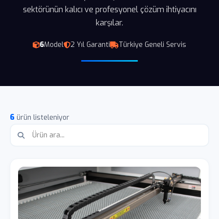
sektörünün kalıcı ve profesyonel çözüm ihtiyacını
karşılar.
6
Model
2 Yıl Garanti
Türkiye Geneli Servis
6
ürün listeleniyor