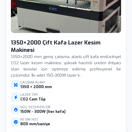
1350×2000 Çift Kafa Lazer Kesim
Makinesi
1350×2000 mm geniş çalışma alanlı çift kafa endüstriyel
CO2 lazer kesim makinesi, yüksek hacimli üretim ihtiyacı
olan tesisler için optimize edilmiş profesyonel bir
çözümdür. İki adet 150-300W lazer k...
ÇALIŞMA ALANI
1350 × 2000 mm
LAZER TIPI
CO2 Cam Tüp
GÜÇ SEÇENEKLERI
150W - 300W (her kafa)
KESIM HIZI
800 mm/saniye