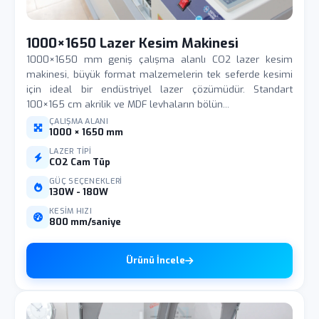
1000×1650 Lazer Kesim Makinesi
1000×1650 mm geniş çalışma alanlı CO2 lazer kesim
makinesi, büyük format malzemelerin tek seferde kesimi
için ideal bir endüstriyel lazer çözümüdür. Standart
100×165 cm akrilik ve MDF levhaların bölün...
ÇALIŞMA ALANI
1000 × 1650 mm
LAZER TIPI
CO2 Cam Tüp
GÜÇ SEÇENEKLERI
130W - 180W
KESIM HIZI
800 mm/saniye
Ürünü İncele