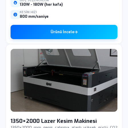
GÜÇ SEÇENEKLERI
130W - 180W (her kafa)
KESIM HIZI
800 mm/saniye
Ürünü İncele
1350×2000 Lazer Kesim Makinesi
1350×2000 mm geniş çalışma alanlı yüksek güçlü CO2