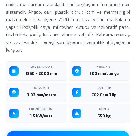
endüstriyel üretim standartlarını karşılayan uzun ömürlü bir
sistemdir. Ahşap, deri, plastik, akrilik, cam ve mermer gibi
malzemelerde saniyede 7000 mm hıza varan markalama
yapar. Hediyelik eşya, mücevher kutusu ve dekoratif panel
üretiminde geniş kullanım alanına sahiptir. Kahramanmaraş
ve çevresindeki sanayi kuruluşlarının verimlilik ihtiyaçlarını
karşılar.
ÇALIŞMA ALANI
KESIM HIZI
1350 × 2000 mm
800 mm/saniye
HASSASIYET
LAZER TIPI
0.02 mm/metre
CO2 Cam Tüp
ENERJI TÜKETIMI
AĞIRLIK
1.5 KW/saat
550 kg