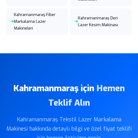
Kahramanmaraş Fiber
Kahramanmaraş Deri
Markalama Lazer
Lazer Kesim Makinası
Makineleri
Kahramanmaraş için
Hemen
Teklif Alın
Kahramanmaraş Tekstil Lazer Markalama
Makinesi hakkında detaylı bilgi ve özel fiyat teklifi
için hemen iletişime geçin.