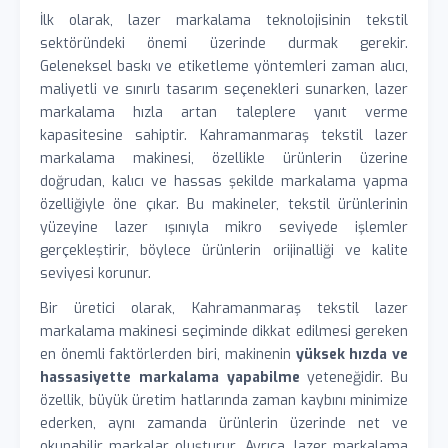
İlk olarak, lazer markalama teknolojisinin tekstil
sektöründeki önemi üzerinde durmak gerekir.
Geleneksel baskı ve etiketleme yöntemleri zaman alıcı,
maliyetli ve sınırlı tasarım seçenekleri sunarken, lazer
markalama hızla artan taleplere yanıt verme
kapasitesine sahiptir. Kahramanmaraş tekstil lazer
markalama makinesi, özellikle ürünlerin üzerine
doğrudan, kalıcı ve hassas şekilde markalama yapma
özelliğiyle öne çıkar. Bu makineler, tekstil ürünlerinin
yüzeyine lazer ışınıyla mikro seviyede işlemler
gerçekleştirir, böylece ürünlerin orijinalliği ve kalite
seviyesi korunur.
Bir üretici olarak, Kahramanmaraş tekstil lazer
markalama makinesi seçiminde dikkat edilmesi gereken
en önemli faktörlerden biri, makinenin
yüksek hızda ve
hassasiyette markalama yapabilme
yeteneğidir. Bu
özellik, büyük üretim hatlarında zaman kaybını minimize
ederken, aynı zamanda ürünlerin üzerinde net ve
okunabilir markalar oluşturur. Ayrıca, lazer markalama