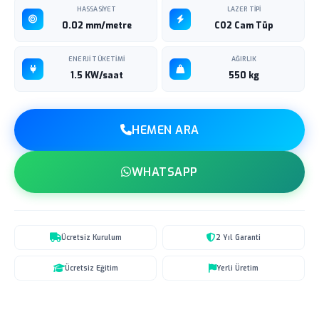
HASSASIYET
LAZER TIPI
0.02 mm/metre
CO2 Cam Tüp
ENERJI TÜKETIMI
AĞIRLIK
1.5 KW/saat
550 kg
HEMEN ARA
WHATSAPP
Ücretsiz Kurulum
2 Yıl Garanti
Ücretsiz Eğitim
Yerli Üretim