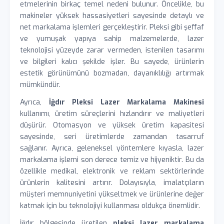
etmelerinin birkaç temel nedeni bulunur. Öncelikle, bu
makineler yüksek hassasiyetleri sayesinde detaylı ve
net markalama işlemleri gerçekleştirir. Pleksi gibi şeffaf
ve yumuşak yapıya sahip malzemelerde, lazer
teknolojisi yüzeyde zarar vermeden, istenilen tasarımı
ve bilgileri kalıcı şekilde işler. Bu sayede, ürünlerin
estetik görünümünü bozmadan, dayanıklılığı artırmak
mümkündür.
Ayrıca,
İğdır Pleksi Lazer Markalama Makinesi
kullanımı, üretim süreçlerini hızlandırır ve maliyetleri
düşürür. Otomasyon ve yüksek üretim kapasitesi
sayesinde, seri üretimlerde zamandan tasarruf
sağlanır. Ayrıca, geleneksel yöntemlere kıyasla, lazer
markalama işlemi son derece temiz ve hijyeniktir. Bu da
özellikle medikal, elektronik ve reklam sektörlerinde
ürünlerin kalitesini artırır. Dolayısıyla, imalatçıların
müşteri memnuniyetini yükseltmek ve ürünlerine değer
katmak için bu teknolojiyi kullanması oldukça önemlidir.
İğdır bölgesinde üretilen
pleksi lazer markalama