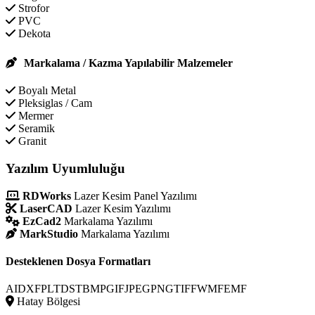
Strofor
PVC
Dekota
Markalama / Kazma Yapılabilir Malzemeler
Boyalı Metal
Pleksiglas / Cam
Mermer
Seramik
Granit
Yazılım Uyumluluğu
RDWorks
Lazer Kesim Panel Yazılımı
LaserCAD
Lazer Kesim Yazılımı
EzCad2
Markalama Yazılımı
MarkStudio
Markalama Yazılımı
Desteklenen Dosya Formatları
AI
DXF
PLT
DST
BMP
GIF
JPEG
PNG
TIFF
WMF
EMF
Hatay Bölgesi