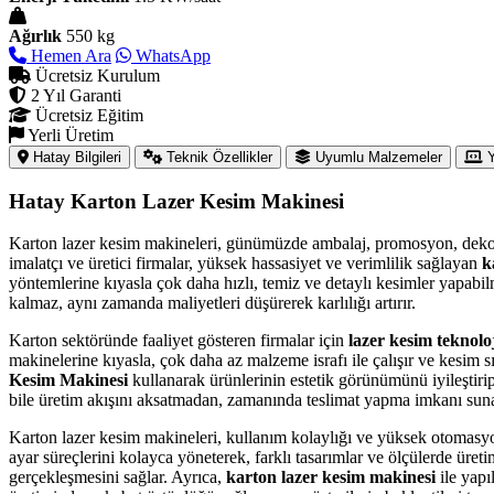
Ağırlık
550 kg
Hemen Ara
WhatsApp
Ücretsiz Kurulum
2 Yıl Garanti
Ücretsiz Eğitim
Yerli Üretim
Hatay Bilgileri
Teknik Özellikler
Uyumlu Malzemeler
Y
Hatay Karton Lazer Kesim Makinesi
Karton lazer kesim makineleri, günümüzde ambalaj, promosyon, dekorasy
imalatçı ve üretici firmalar, yüksek hassasiyet ve verimlilik sağlayan
k
yöntemlerine kıyasla çok daha hızlı, temiz ve detaylı kesimler yapabilm
kalmaz, aynı zamanda maliyetleri düşürerek karlılığı artırır.
Karton sektöründe faaliyet gösteren firmalar için
lazer kesim teknoloj
makinelerine kıyasla, çok daha az malzeme israfı ile çalışır ve kesim s
Kesim Makinesi
kullanarak ürünlerinin estetik görünümünü iyileştiri
bile üretim akışını aksatmadan, zamanında teslimat yapma imkanı suna
Karton lazer kesim makineleri, kullanım kolaylığı ve yüksek otomasyon 
ayar süreçlerini kolayca yöneterek, farklı tasarımlar ve ölçülerde üret
gerçekleşmesini sağlar. Ayrıca,
karton lazer kesim makinesi
ile yapı