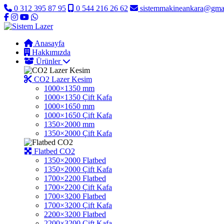
0 312 395 87 95
0 544 216 26 62
sistemmakineankara@gma
Anasayfa
Hakkımızda
Ürünler
CO2 Lazer Kesim
1000×1350 mm
1000×1350 Çift Kafa
1000×1650 mm
1000×1650 Çift Kafa
1350×2000 mm
1350×2000 Çift Kafa
Flatbed CO2
1350×2000 Flatbed
1350×2000 Çift Kafa
1700×2200 Flatbed
1700×2200 Çift Kafa
1700×3200 Flatbed
1700×3200 Çift Kafa
2200×3200 Flatbed
2200×3200 Çift Kafa