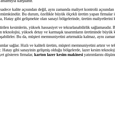
anlamıyla karşılanır.
e sadece kalite açısından değil, aynı zamanda maliyet kontrolü açısından
mümkündür. Bu durum, özellikle büyük ölçekli üretim yapan firmalar içi
da, Hatay gibi gelişmekte olan sanayi bölgelerinde, üretim maliyetlerini 
tirilen kesimlerin, yüksek hassasiyet ve tekrarlanabilirlik sağlamasıdır. 
im teknolojisi, yüksek detay ve karmaşık tasarımların üretiminde büyük ko
ılaşabilirler. Bu da, müşteri memnuniyetini artırmakla kalmaz, aynı zama
mlar sağlar. Hızlı ve kaliteli üretim, müşteri memnuniyetini artırır ve tek
r. Hatay gibi sanayinin gelişmiş olduğu bölgelerde, lazer kesim teknoloj
yet gösteren firmalar,
karton lazer kesim makinesi
yatırımlarını düşün