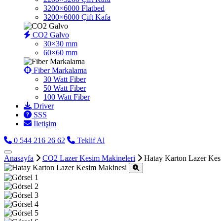
3200×6000 Flatbed
3200×6000 Çift Kafa
CO2 Galvo
30×30 mm
60×60 mm
Fiber Markalama
30 Watt Fiber
50 Watt Fiber
100 Watt Fiber
Driver
SSS
İletişim
0 544 216 26 62
Teklif Al
Anasayfa
CO2 Lazer Kesim Makineleri
Hatay Karton Lazer Kes