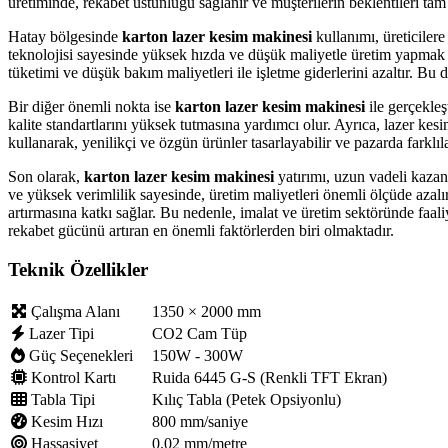
üretiminde, rekabet üstünlüğü sağlanır ve müşterilerin beklentileri tam 
Hatay bölgesinde
karton lazer kesim makinesi
kullanımı, üreticiler
teknolojisi sayesinde yüksek hızda ve düşük maliyetle üretim yapmak 
tüketimi ve düşük bakım maliyetleri ile işletme giderlerini azaltır. Bu 
Bir diğer önemli nokta ise
karton lazer kesim makinesi
ile gerçekleş
kalite standartlarını yüksek tutmasına yardımcı olur. Ayrıca, lazer kes
kullanarak, yenilikçi ve özgün ürünler tasarlayabilir ve pazarda farkl
Son olarak,
karton lazer kesim makinesi
yatırımı, uzun vadeli kazanı
ve yüksek verimlilik sayesinde, üretim maliyetleri önemli ölçüde azalı
artırmasına katkı sağlar. Bu nedenle, imalat ve üretim sektöründe faali
rekabet gücünü artıran en önemli faktörlerden biri olmaktadır.
Teknik Özellikler
Çalışma Alanı
1350 × 2000 mm
Lazer Tipi
CO2 Cam Tüp
Güç Seçenekleri
150W - 300W
Kontrol Kartı
Ruida 6445 G-S (Renkli TFT Ekran)
Tabla Tipi
Kılıç Tabla (Petek Opsiyonlu)
Kesim Hızı
800 mm/saniye
Hassasiyet
0.02 mm/metre