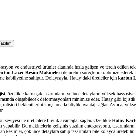
azılım
on ve endüstriyel ürünler alanında hızla gelişen ve tercih edilen tekno
arton Lazer Kesim Makineleri
ile üretim süreçlerini optimize ederek 
e kabiliyetine sahiptir. Dolayısıyla, Hatay’daki üreticiler için
karton 
isi
, özellikle karmaşık tasarımların ve ince detayların yüksek hassasiye
ırasında oluşabilecek deformasyonları minimize eder. Hatay gibi lojistik 
p, müşteri beklentilerini karşılamada büyük avantaj sağlar. Ayrıca, yük
r.
seviyesi ile üreticilere büyük avantajlar sağlar. Özellikle
Hatay Kart
im yapabilir. Bu makinelerin gelişmiş yazılım entegrasyonu, tasarımların
lan kesimler, çok ince detaylara sahip tasarımları bile kolayca üretebili