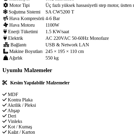
Motor Tipi
Üç fazlı yüksek hassasiyetli step motor, üstten 
Soğutma Sistemi
SA CW5200 T
Hava Kompresörü
4-6 Bar
Hava Motoru
1100W
Enerji Tüketimi
1.5 KW/saat
Elektrik
AC 220VAC 50-60Hz Monofaze
Bağlantı
USB & Network LAN
Makine Boyutları
245 × 195 × 110 cm
Ağırlık
550 kg
Uyumlu Malzemeler
Kesim Yapılabilir Malzemeler
MDF
Kontra Plaka
Akrilik / Pleksi
Ahşap
Deri
Vinleks
Kot / Kumaş
Kağıt / Karton