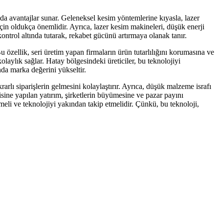
 da avantajlar sunar. Geleneksel kesim yöntemlerine kıyasla, lazer
n oldukça önemlidir. Ayrıca, lazer kesim makineleri, düşük enerji
kontrol altında tutarak, rekabet gücünü artırmaya olanak tanır.
Bu özellik, seri üretim yapan firmaların ürün tutarlılığını korumasına ve
laylık sağlar. Hatay bölgesindeki üreticiler, bu teknolojiyi
nda marka değerini yükseltir.
rarlı siparişlerin gelmesini kolaylaştırır. Ayrıca, düşük malzeme israfı
isine yapılan yatırım, şirketlerin büyümesine ve pazar payını
meli ve teknolojiyi yakından takip etmelidir. Çünkü, bu teknoloji,