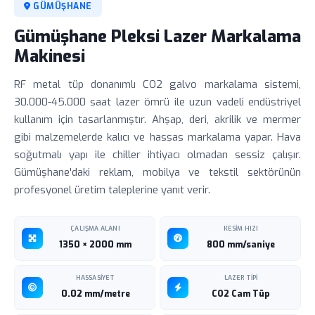
GÜMÜŞHANE
Gümüşhane Pleksi Lazer Markalama
Makinesi
RF metal tüp donanımlı CO2 galvo markalama sistemi,
30.000-45.000 saat lazer ömrü ile uzun vadeli endüstriyel
kullanım için tasarlanmıştır. Ahşap, deri, akrilik ve mermer
gibi malzemelerde kalıcı ve hassas markalama yapar. Hava
soğutmalı yapı ile chiller ihtiyacı olmadan sessiz çalışır.
Gümüşhane'daki reklam, mobilya ve tekstil sektörünün
profesyonel üretim taleplerine yanıt verir.
ÇALIŞMA ALANI
KESIM HIZI
1350 × 2000 mm
800 mm/saniye
HASSASIYET
LAZER TIPI
0.02 mm/metre
CO2 Cam Tüp