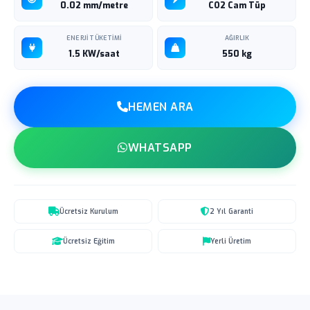
0.02 mm/metre
CO2 Cam Tüp
ENERJI TÜKETIMI
AĞIRLIK
1.5 KW/saat
550 kg
HEMEN ARA
WHATSAPP
Ücretsiz Kurulum
2 Yıl Garanti
Ücretsiz Eğitim
Yerli Üretim