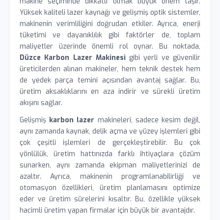
makine seçiminde dikkatli olmak büyük önem taşır.
Yüksek kaliteli lazer kaynağı ve gelişmiş optik sistemler,
makinenin verimliliğini doğrudan etkiler. Ayrıca, enerji
tüketimi ve dayanıklılık gibi faktörler de, toplam
maliyetler üzerinde önemli rol oynar. Bu noktada,
Düzce Karbon Lazer Makinesi
gibi yerli ve güvenilir
üreticilerden alınan makineler, hem teknik destek hem
de yedek parça temini açısından avantaj sağlar. Bu,
üretim aksaklıklarını en aza indirir ve sürekli üretim
akışını sağlar.
Gelişmiş
karbon lazer
makineleri, sadece kesim değil,
aynı zamanda kaynak, delik açma ve yüzey işlemleri gibi
çok çeşitli işlemleri de gerçekleştirebilir. Bu çok
yönlülük, üretim hattınızda farklı ihtiyaçlara çözüm
sunarken, aynı zamanda ekipman maliyetlerinizi de
azaltır. Ayrıca, makinenin programlanabilirliği ve
otomasyon özellikleri, üretim planlamasını optimize
eder ve üretim sürelerini kısaltır. Bu, özellikle yüksek
hacimli üretim yapan firmalar için büyük bir avantajdır.