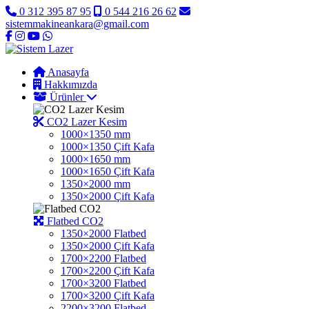
0 312 395 87 95
0 544 216 26 62
sistemmakineankara@gmail.com
Anasayfa
Hakkımızda
Ürünler
CO2 Lazer Kesim
1000×1350 mm
1000×1350 Çift Kafa
1000×1650 mm
1000×1650 Çift Kafa
1350×2000 mm
1350×2000 Çift Kafa
Flatbed CO2
1350×2000 Flatbed
1350×2000 Çift Kafa
1700×2200 Flatbed
1700×2200 Çift Kafa
1700×3200 Flatbed
1700×3200 Çift Kafa
2200×3200 Flatbed