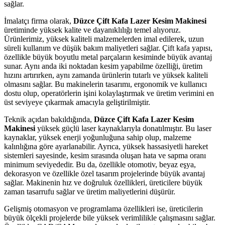
sağlar.
İmalatçı firma olarak,
Düzce Çift Kafa Lazer Kesim Makinesi
üretiminde yüksek kalite ve dayanıklılığı temel alıyoruz.
Ürünlerimiz, yüksek kaliteli malzemelerden imal edilerek, uzun
süreli kullanım ve düşük bakım maliyetleri sağlar. Çift kafa yapısı,
özellikle büyük boyutlu metal parçaların kesiminde büyük avantaj
sunar. Aynı anda iki noktadan kesim yapabilme özelliği, üretim
hızını artırırken, aynı zamanda ürünlerin tutarlı ve yüksek kaliteli
olmasını sağlar. Bu makinelerin tasarımı, ergonomik ve kullanıcı
dostu olup, operatörlerin işini kolaylaştırmak ve üretim verimini en
üst seviyeye çıkarmak amacıyla geliştirilmiştir.
Teknik açıdan bakıldığında,
Düzce Çift Kafa Lazer Kesim
Makinesi
yüksek güçlü laser kaynaklarıyla donatılmıştır. Bu laser
kaynaklar, yüksek enerji yoğunluğuna sahip olup, malzeme
kalınlığına göre ayarlanabilir. Ayrıca, yüksek hassasiyetli hareket
sistemleri sayesinde, kesim sırasında oluşan hata ve sapma oranı
minimum seviyededir. Bu da, özellikle otomotiv, beyaz eşya,
dekorasyon ve özellikle özel tasarım projelerinde büyük avantaj
sağlar. Makinenin hız ve doğruluk özellikleri, üreticilere büyük
zaman tasarrufu sağlar ve üretim maliyetlerini düşürür.
Gelişmiş otomasyon ve programlama özellikleri ise, üreticilerin
büyük ölçekli projelerde bile yüksek verimlilikle çalışmasını sağlar.