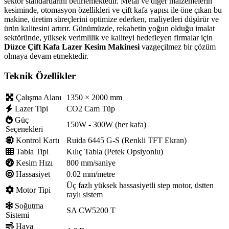
sektör standartlarını belirlemektedir. Metal ve diğer malzemelerin
kesiminde, otomasyon özellikleri ve çift kafa yapısı ile öne çıkan bu
makine, üretim süreçlerini optimize ederken, maliyetleri düşürür ve
ürün kalitesini artırır. Günümüzde, rekabetin yoğun olduğu imalat
sektöründe, yüksek verimlilik ve kaliteyi hedefleyen firmalar için
Düzce Çift Kafa Lazer Kesim Makinesi
vazgeçilmez bir çözüm
olmaya devam etmektedir.
Teknik Özellikler
Çalışma Alanı
1350 × 2000 mm
Lazer Tipi
CO2 Cam Tüp
Güç
150W - 300W (her kafa)
Seçenekleri
Kontrol Kartı
Ruida 6445 G-S (Renkli TFT Ekran)
Tabla Tipi
Kılıç Tabla (Petek Opsiyonlu)
Kesim Hızı
800 mm/saniye
Hassasiyet
0.02 mm/metre
Üç fazlı yüksek hassasiyetli step motor, üstten
Motor Tipi
raylı sistem
Soğutma
SA CW5200 T
Sistemi
Hava