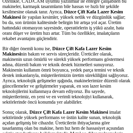
Özellikle, CAD/CAM uyumlu yazılımlar ile entegre çalışabilen bu
makineler, karmaşık tasarımların bile hassas ve hızlı bir şekilde
kesilmesine olanak tanır. Ayrıca,
Düzce Çift Kafa Lazer Kesim
Makinesi
ile yapılan kesimler, yüksek netlik ve düzgünlük sağlar;
bu da, son ürünün kalitesinde belirgin bir artışa yol açar. Üretim
hattındaki otomasyon sayesinde, operatörlerin iş yükü azalır, hata
oranı düşer ve üretim hızı artar. Tüm bu özellikler, imalatçıların
rekabet avantajını güçlendirir.
Bir diğer önemli konu ise,
Düzce Çift Kafa Lazer Kesim
Makinesi
nin bakım ve servis süreçleridir. Üreticiler olarak,
makinenin uzun ömürlü ve sürekli yüksek performans göstermesi
adına, düzenli bakım ve teknik destek hizmetleri sunuyoruz.
Makinenin kullanım ömrü boyunca, yedek parça temini ve teknik
destek imkanlarıyla, müşterilerimizin üretim sürekliliğini sağlıyoruz.
Ayrıca, teknolojik gelişmeler ışığında, makinelerimize düzenli olarak
güncellemeler ve geliştirmeler yaparak, en son lazer kesim
teknolojilerini kullanmaya devam ediyoruz. Bu sayede,
müşterilerimiz, en yeni ve en verimli teknolojiyi kullanarak,
sektörlerinde öncü konumda yer alabilirler.
Sonuç olarak,
Düzce Çift Kafa Lazer Kesim Makinesi
imalat
sektöründe yüksek performans ve üstün kalite sunan, teknolojik
açıdan gelişmiş bir cihazdır. Üreticilerin ihtiyaçlarına göre
tasarlanmış olan bu makine, hem hız hem de hassasiyet açısından