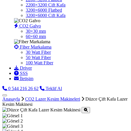
2200×3200 Çift Kafa
3200×6000 Flatbed
3200×6000 Çift Kafa
CO2 Galvo
30×30 mm
60×60 mm
Fiber Markalama
30 Watt Fiber
50 Watt Fiber
100 Watt Fiber
Driver
SSS
İletişim
0 544 216 26 62
Teklif Al
Anasayfa
CO2 Lazer Kesim Makineleri
Düzce Çift Kafa Lazer
Kesim Makinesi