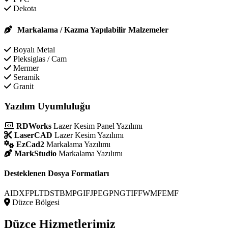
Dekota
Markalama / Kazma Yapılabilir Malzemeler
Boyalı Metal
Pleksiglas / Cam
Mermer
Seramik
Granit
Yazılım Uyumluluğu
RDWorks
Lazer Kesim Panel Yazılımı
LaserCAD
Lazer Kesim Yazılımı
EzCad2
Markalama Yazılımı
MarkStudio
Markalama Yazılımı
Desteklenen Dosya Formatları
AI
DXF
PLT
DST
BMP
GIF
JPEG
PNG
TIFF
WMF
EMF
Düzce Bölgesi
Düzce
Hizmetlerimiz