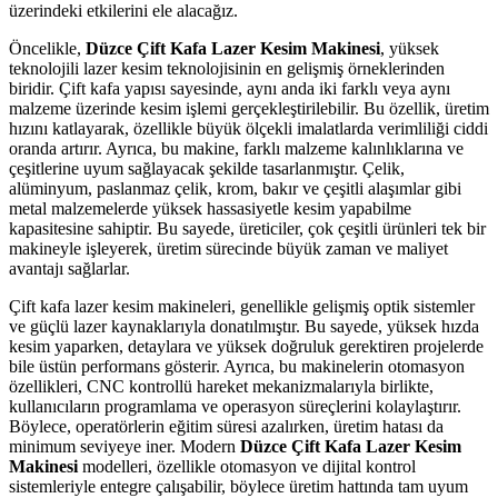
üzerindeki etkilerini ele alacağız.
Öncelikle,
Düzce Çift Kafa Lazer Kesim Makinesi
, yüksek
teknolojili lazer kesim teknolojisinin en gelişmiş örneklerinden
biridir. Çift kafa yapısı sayesinde, aynı anda iki farklı veya aynı
malzeme üzerinde kesim işlemi gerçekleştirilebilir. Bu özellik, üretim
hızını katlayarak, özellikle büyük ölçekli imalatlarda verimliliği ciddi
oranda artırır. Ayrıca, bu makine, farklı malzeme kalınlıklarına ve
çeşitlerine uyum sağlayacak şekilde tasarlanmıştır. Çelik,
alüminyum, paslanmaz çelik, krom, bakır ve çeşitli alaşımlar gibi
metal malzemelerde yüksek hassasiyetle kesim yapabilme
kapasitesine sahiptir. Bu sayede, üreticiler, çok çeşitli ürünleri tek bir
makineyle işleyerek, üretim sürecinde büyük zaman ve maliyet
avantajı sağlarlar.
Çift kafa lazer kesim makineleri, genellikle gelişmiş optik sistemler
ve güçlü lazer kaynaklarıyla donatılmıştır. Bu sayede, yüksek hızda
kesim yaparken, detaylara ve yüksek doğruluk gerektiren projelerde
bile üstün performans gösterir. Ayrıca, bu makinelerin otomasyon
özellikleri, CNC kontrollü hareket mekanizmalarıyla birlikte,
kullanıcıların programlama ve operasyon süreçlerini kolaylaştırır.
Böylece, operatörlerin eğitim süresi azalırken, üretim hatası da
minimum seviyeye iner. Modern
Düzce Çift Kafa Lazer Kesim
Makinesi
modelleri, özellikle otomasyon ve dijital kontrol
sistemleriyle entegre çalışabilir, böylece üretim hattında tam uyum