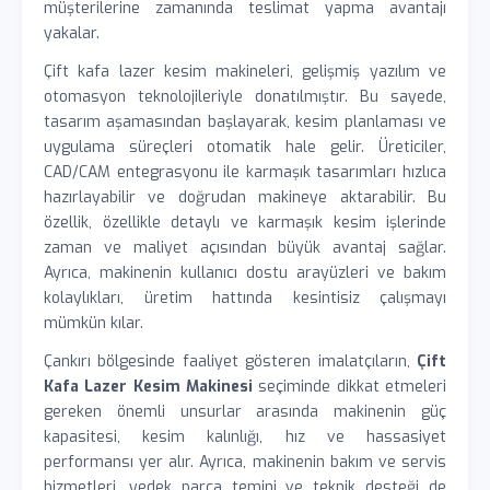
müşterilerine zamanında teslimat yapma avantajı
yakalar.
Çift kafa lazer kesim makineleri, gelişmiş yazılım ve
otomasyon teknolojileriyle donatılmıştır. Bu sayede,
tasarım aşamasından başlayarak, kesim planlaması ve
uygulama süreçleri otomatik hale gelir. Üreticiler,
CAD/CAM entegrasyonu ile karmaşık tasarımları hızlıca
hazırlayabilir ve doğrudan makineye aktarabilir. Bu
özellik, özellikle detaylı ve karmaşık kesim işlerinde
zaman ve maliyet açısından büyük avantaj sağlar.
Ayrıca, makinenin kullanıcı dostu arayüzleri ve bakım
kolaylıkları, üretim hattında kesintisiz çalışmayı
mümkün kılar.
Çankırı bölgesinde faaliyet gösteren imalatçıların,
Çift
Kafa Lazer Kesim Makinesi
seçiminde dikkat etmeleri
gereken önemli unsurlar arasında makinenin güç
kapasitesi, kesim kalınlığı, hız ve hassasiyet
performansı yer alır. Ayrıca, makinenin bakım ve servis
hizmetleri, yedek parça temini ve teknik desteği de