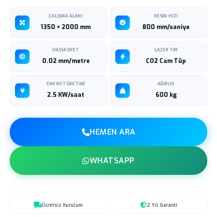
ÇALIŞMA ALANI
KESIM HIZI
1350 × 2000 mm
800 mm/saniye
HASSASIYET
LAZER TIPI
0.02 mm/metre
CO2 Cam Tüp
ENERJI TÜKETIMI
AĞIRLIK
2.5 KW/saat
600 kg
HEMEN ARA
WHATSAPP
Ücretsiz Kurulum
2 Yıl Garanti