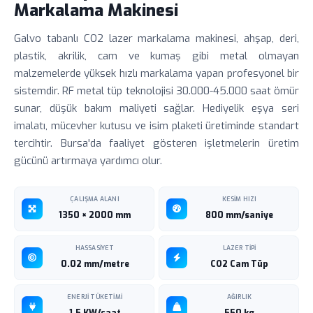
Markalama Makinesi
Galvo tabanlı CO2 lazer markalama makinesi, ahşap, deri,
plastik, akrilik, cam ve kumaş gibi metal olmayan
malzemelerde yüksek hızlı markalama yapan profesyonel bir
sistemdir. RF metal tüp teknolojisi 30.000-45.000 saat ömür
sunar, düşük bakım maliyeti sağlar. Hediyelik eşya seri
imalatı, mücevher kutusu ve isim plaketi üretiminde standart
tercihtir. Bursa'da faaliyet gösteren işletmelerin üretim
gücünü artırmaya yardımcı olur.
ÇALIŞMA ALANI
KESIM HIZI
1350 × 2000 mm
800 mm/saniye
HASSASIYET
LAZER TIPI
0.02 mm/metre
CO2 Cam Tüp
ENERJI TÜKETIMI
AĞIRLIK