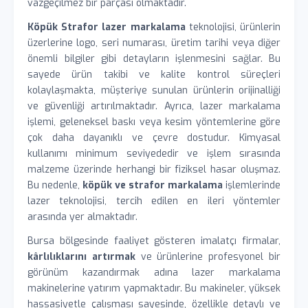
vazgeçilmez bir parçası olmaktadır.
Köpük Strafor lazer markalama
teknolojisi, ürünlerin
üzerlerine logo, seri numarası, üretim tarihi veya diğer
önemli bilgiler gibi detayların işlenmesini sağlar. Bu
sayede ürün takibi ve kalite kontrol süreçleri
kolaylaşmakta, müşteriye sunulan ürünlerin orijinalliği
ve güvenliği artırılmaktadır. Ayrıca, lazer markalama
işlemi, geleneksel baskı veya kesim yöntemlerine göre
çok daha dayanıklı ve çevre dostudur. Kimyasal
kullanımı minimum seviyededir ve işlem sırasında
malzeme üzerinde herhangi bir fiziksel hasar oluşmaz.
Bu nedenle,
köpük ve strafor markalama
işlemlerinde
lazer teknolojisi, tercih edilen en ileri yöntemler
arasında yer almaktadır.
Bursa bölgesinde faaliyet gösteren imalatçı firmalar,
kârlılıklarını artırmak
ve ürünlerine profesyonel bir
görünüm kazandırmak adına lazer markalama
makinelerine yatırım yapmaktadır. Bu makineler, yüksek
hassasiyetle çalışması sayesinde, özellikle detaylı ve