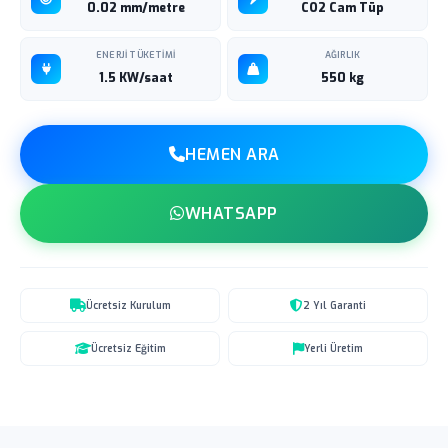
0.02 mm/metre
CO2 Cam Tüp
ENERJI TÜKETIMI
AĞIRLIK
1.5 KW/saat
550 kg
HEMEN ARA
WHATSAPP
Ücretsiz Kurulum
2 Yıl Garanti
Ücretsiz Eğitim
Yerli Üretim