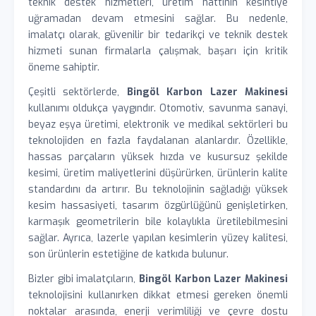
teknik destek hizmetleri, üretim hattının kesintiye
uğramadan devam etmesini sağlar. Bu nedenle,
imalatçı olarak, güvenilir bir tedarikçi ve teknik destek
hizmeti sunan firmalarla çalışmak, başarı için kritik
öneme sahiptir.
Çeşitli sektörlerde,
Bingöl Karbon Lazer Makinesi
kullanımı oldukça yaygındır. Otomotiv, savunma sanayi,
beyaz eşya üretimi, elektronik ve medikal sektörleri bu
teknolojiden en fazla faydalanan alanlardır. Özellikle,
hassas parçaların yüksek hızda ve kusursuz şekilde
kesimi, üretim maliyetlerini düşürürken, ürünlerin kalite
standardını da artırır. Bu teknolojinin sağladığı yüksek
kesim hassasiyeti, tasarım özgürlüğünü genişletirken,
karmaşık geometrilerin bile kolaylıkla üretilebilmesini
sağlar. Ayrıca, lazerle yapılan kesimlerin yüzey kalitesi,
son ürünlerin estetiğine de katkıda bulunur.
Bizler gibi imalatçıların,
Bingöl Karbon Lazer Makinesi
teknolojisini kullanırken dikkat etmesi gereken önemli
noktalar arasında, enerji verimliliği ve çevre dostu