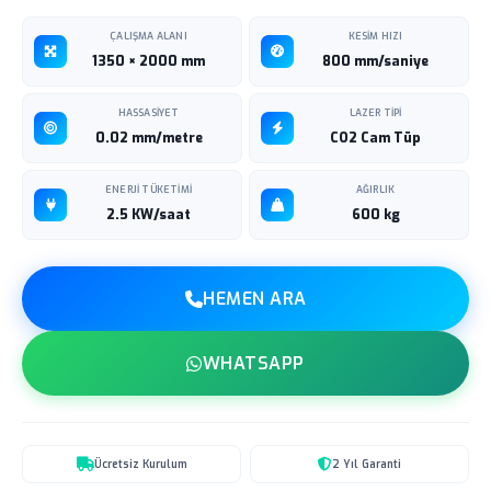
ÇALIŞMA ALANI
KESIM HIZI
1350 × 2000 mm
800 mm/saniye
HASSASIYET
LAZER TIPI
0.02 mm/metre
CO2 Cam Tüp
ENERJI TÜKETIMI
AĞIRLIK
2.5 KW/saat
600 kg
HEMEN ARA
WHATSAPP
Ücretsiz Kurulum
2 Yıl Garanti