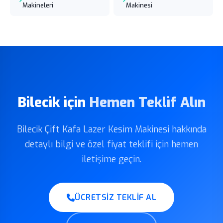
Makineleri
Makinesi
Bilecik için
Hemen Teklif Alın
Bilecik Çift Kafa Lazer Kesim Makinesi hakkında
detaylı bilgi ve özel fiyat teklifi için hemen
iletişime geçin.
ÜCRETSIZ TEKLIF AL