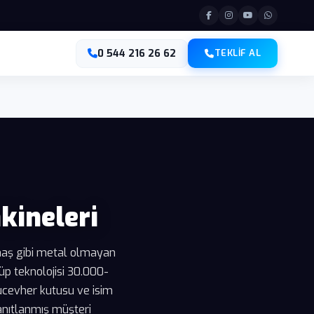
0 544 216 26 62
TEKLIF AL
kineleri
umaş gibi metal olmayan
p teknolojisi 30.000-
ücevher kutusu ve isim
kanıtlanmış müşteri