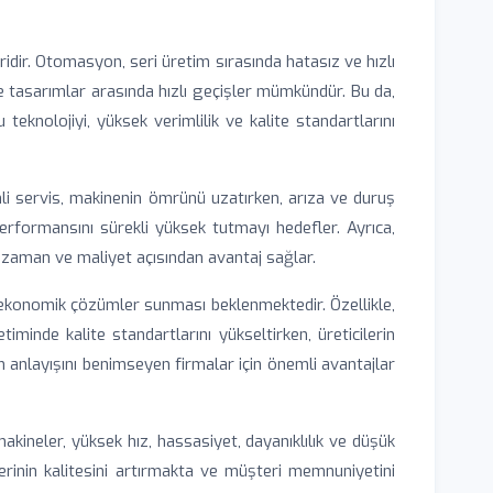
dir. Otomasyon, seri üretim sırasında hatasız ve hızlı
ve tasarımlar arasında hızlı geçişler mümkündür. Bu da,
eknolojiyi, yüksek verimlilik ve kalite standartlarını
enli servis, makinenin ömrünü uzatırken, arıza ve duruş
performansını sürekli yüksek tutmayı hedefler. Ayrıca,
 zaman ve maliyet açısından avantaj sağlar.
 ekonomik çözümler sunması beklenmektedir. Özellikle,
inde kalite standartlarını yükseltirken, üreticilerin
tim anlayışını benimseyen firmalar için önemli avantajlar
 makineler, yüksek hız, hassasiyet, dayanıklılık ve düşük
erinin kalitesini artırmakta ve müşteri memnuniyetini