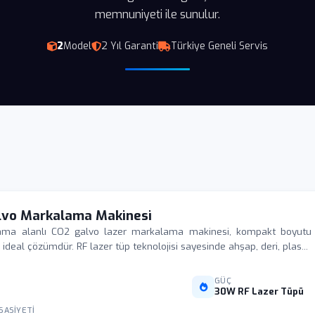
memnuniyeti ile sunulur.
2
Model
2 Yıl Garanti
Türkiye Geneli Servis
lvo Markalama Makinesi
 alanlı CO2 galvo lazer markalama makinesi, kompakt boyutu ve
 ideal çözümdür. RF lazer tüp teknolojisi sayesinde ahşap, deri, plas...
GÜÇ
30W RF Lazer Tüpü
SASIYETI