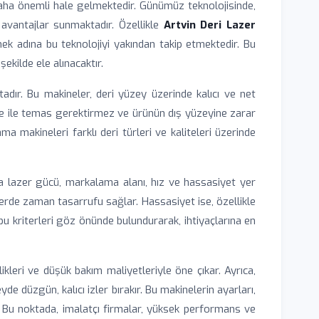
ha önemli hale gelmektedir. Günümüz teknolojisinde,
 avantajlar sunmaktadır. Özellikle
Artvin Deri Lazer
ek adına bu teknolojiyi yakından takip etmektedir. Bu
şekilde ele alınacaktır.
dır. Bu makineler, deri yüzey üzerinde kalıcı ve net
eme ile temas gerektirmez ve ürünün dış yüzeyine zarar
ma makineleri farklı deri türleri ve kaliteleri üzerinde
a lazer gücü, markalama alanı, hız ve hassasiyet yer
erde zaman tasarrufu sağlar. Hassasiyet ise, özellikle
bu kriterleri göz önünde bulundurarak, ihtiyaçlarına en
likleri ve düşük bakım maliyetleriyle öne çıkar. Ayrıca,
e düzgün, kalıcı izler bırakır. Bu makinelerin ayarları,
ır. Bu noktada, imalatçı firmalar, yüksek performans ve