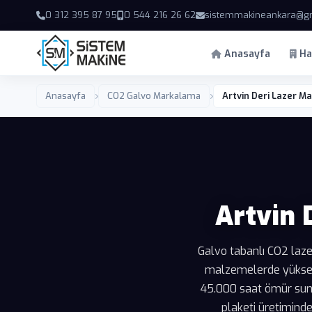
0 312 395 87 95
0 544 216 26 62
sistemmakineankara@g
Anasayfa
Ha
Anasayfa
CO2 Galvo Markalama
Artvin Deri Lazer M
Artvin 
Galvo tabanlı CO2 laze
malzemelerde yüksek 
45.000 saat ömür suna
plaketi üretiminde