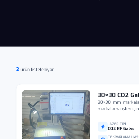
2
ürün listeleniyor
30×30 CO2 Ga
30×30 mm markalama
markalama işleri için
LAZER TIPI
CO2 RF Galvo
TEKRARLAMA HAS