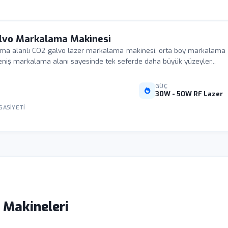
lvo Markalama Makinesi
alanlı CO2 galvo lazer markalama makinesi, orta boy markalama işl
 Geniş markalama alanı sayesinde tek seferde daha büyük yüzeyler...
GÜÇ
30W - 50W RF Lazer
SASIYETI
 Makineleri