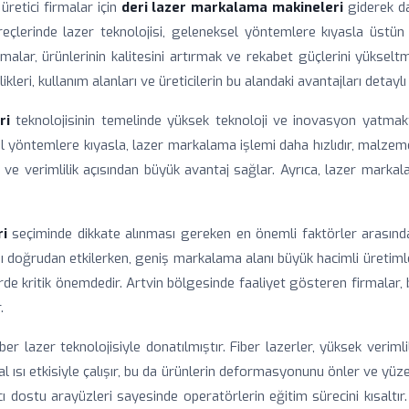
retici firmalar için
deri lazer markalama makineleri
giderek da
eçlerinde lazer teknolojisi, geleneksel yöntemlere kıyasla üstün
ar, ürünlerinin kalitesini artırmak ve rekabet güçlerini yükseltm
eri, kullanım alanları ve üreticilerin bu alandaki avantajları detaylı 
ri
teknolojisinin temelinde yüksek teknoloji ve inovasyon yatmakta
eksel yöntemlere kıyasla, lazer markalama işlemi daha hızlıdır, malz
 ve verimlilik açısından büyük avantaj sağlar. Ayrıca, lazer markala
i
seçiminde dikkate alınması gereken en önemli faktörler arasınd
ını doğrudan etkilerken, geniş markalama alanı büyük hacimli üretiml
de kritik önemdedir. Artvin bölgesinde faaliyet gösteren firmalar, 
.
r lazer teknolojisiyle donatılmıştır. Fiber lazerler, yüksek verimli
ısı etkisiyle çalışır, bu da ürünlerin deformasyonunu önler ve yüzeyd
anıcı dostu arayüzleri sayesinde operatörlerin eğitim sürecini kısalt