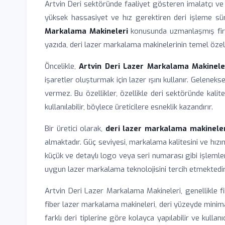
Artvin Deri sektöründe faaliyet gösteren imalatçı ve ü
yüksek hassasiyet ve hız gerektiren deri işleme sür
Markalama Makineleri
konusunda uzmanlaşmış firmal
yazıda, deri lazer markalama makinelerinin temel özellikl
Öncelikle,
Artvin Deri Lazer Markalama Makinele
işaretler oluşturmak için lazer ışını kullanır. Gelen
vermez. Bu özellikler, özellikle deri sektöründe kalite
kullanılabilir, böylece üreticilere esneklik kazandırır.
Bir üretici olarak,
deri lazer markalama makineler
almaktadır. Güç seviyesi, markalama kalitesini ve hız
küçük ve detaylı logo veya seri numarası gibi işlemler
uygun lazer markalama teknolojisini tercih etmektedir
Artvin Deri Lazer Markalama Makineleri, genellikle fibe
fiber lazer markalama makineleri, deri yüzeyde minimal 
farklı deri tiplerine göre kolayca yapılabilir ve kull