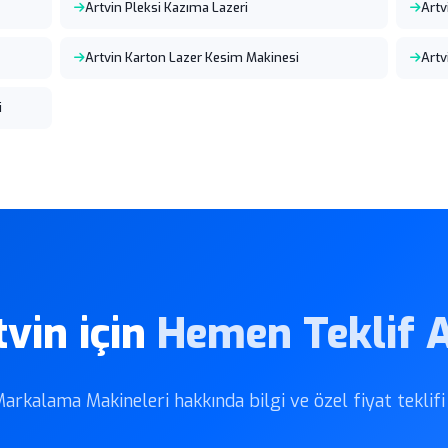
Artvin Pleksi Kazıma Lazeri
Artv
Artvin Karton Lazer Kesim Makinesi
Artv
i
tvin için
Hemen Teklif A
arkalama Makineleri hakkında bilgi ve özel fiyat teklifi i