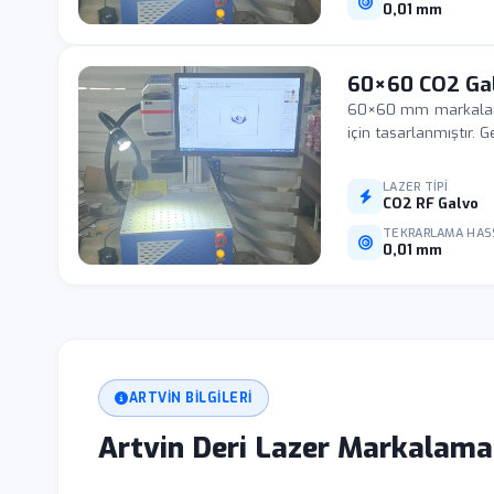
0,01 mm
60×60 CO2 Ga
60×60 mm markalama 
için tasarlanmıştır.
LAZER TIPI
CO2 RF Galvo
TEKRARLAMA HAS
0,01 mm
ARTVIN BILGILERI
Artvin Deri Lazer Markalama