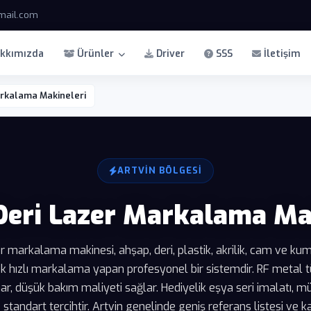
mail.com
kkımızda
Ürünler
Driver
SSS
İletişim
arkalama Makineleri
ARTVIN BÖLGESI
Deri Lazer Markalama Ma
r markalama makinesi, ahşap, deri, plastik, akrilik, cam ve k
hızlı markalama yapan profesyonel bir sistemdir. RF metal tü
r, düşük bakım maliyeti sağlar. Hediyelik eşya seri imalatı, m
 standart tercihtir. Artvin genelinde geniş referans listesi ve 