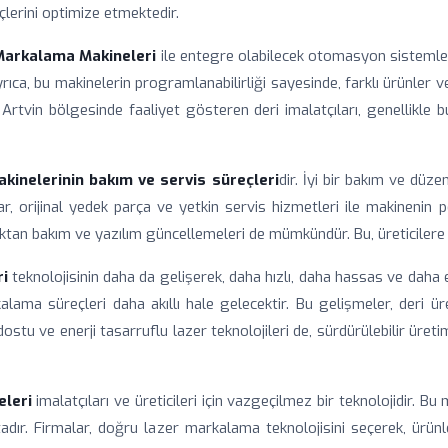
çlerini optimize etmektedir.
 Markalama Makineleri
ile entegre olabilecek otomasyon sistemleri
rıca, bu makinelerin programlanabilirliği sayesinde, farklı ürünler 
tvin bölgesinde faaliyet gösteren deri imalatçıları, genellikle bu t
kinelerinin bakım ve servis süreçleri
dir. İyi bir bakım ve düz
ar, orijinal yedek parça ve yetkin servis hizmetleri ile makinenin 
ktan bakım ve yazılım güncellemeleri de mümkündür. Bu, üreticilere
i
teknolojisinin daha da gelişerek, daha hızlı, daha hassas ve daha
a süreçleri daha akıllı hale gelecektir. Bu gelişmeler, deri üretim
dostu ve enerji tasarruflu lazer teknolojileri de, sürdürülebilir üre
eleri
imalatçıları ve üreticileri için vazgeçilmez bir teknolojidir. Bu
adır. Firmalar, doğru lazer markalama teknolojisini seçerek, ürünl