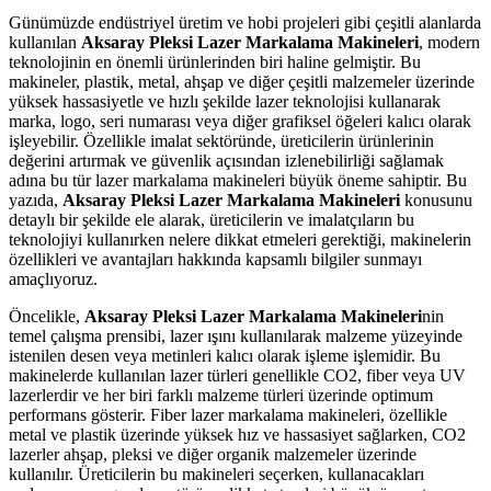
Günümüzde endüstriyel üretim ve hobi projeleri gibi çeşitli alanlarda
kullanılan
Aksaray Pleksi Lazer Markalama Makineleri
, modern
teknolojinin en önemli ürünlerinden biri haline gelmiştir. Bu
makineler, plastik, metal, ahşap ve diğer çeşitli malzemeler üzerinde
yüksek hassasiyetle ve hızlı şekilde lazer teknolojisi kullanarak
marka, logo, seri numarası veya diğer grafiksel öğeleri kalıcı olarak
işleyebilir. Özellikle imalat sektöründe, üreticilerin ürünlerinin
değerini artırmak ve güvenlik açısından izlenebilirliği sağlamak
adına bu tür lazer markalama makineleri büyük öneme sahiptir. Bu
yazıda,
Aksaray Pleksi Lazer Markalama Makineleri
konusunu
detaylı bir şekilde ele alarak, üreticilerin ve imalatçıların bu
teknolojiyi kullanırken nelere dikkat etmeleri gerektiği, makinelerin
özellikleri ve avantajları hakkında kapsamlı bilgiler sunmayı
amaçlıyoruz.
Öncelikle,
Aksaray Pleksi Lazer Markalama Makineleri
nin
temel çalışma prensibi, lazer ışını kullanılarak malzeme yüzeyinde
istenilen desen veya metinleri kalıcı olarak işleme işlemidir. Bu
makinelerde kullanılan lazer türleri genellikle CO2, fiber veya UV
lazerlerdir ve her biri farklı malzeme türleri üzerinde optimum
performans gösterir. Fiber lazer markalama makineleri, özellikle
metal ve plastik üzerinde yüksek hız ve hassasiyet sağlarken, CO2
lazerler ahşap, pleksi ve diğer organik malzemeler üzerinde
kullanılır. Üreticilerin bu makineleri seçerken, kullanacakları