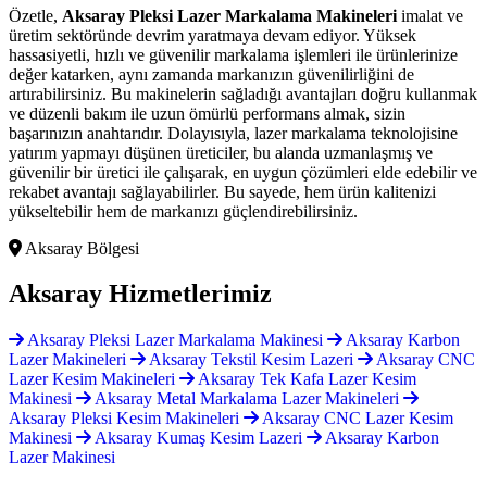
Özetle,
Aksaray Pleksi Lazer Markalama Makineleri
imalat ve
üretim sektöründe devrim yaratmaya devam ediyor. Yüksek
hassasiyetli, hızlı ve güvenilir markalama işlemleri ile ürünlerinize
değer katarken, aynı zamanda markanızın güvenilirliğini de
artırabilirsiniz. Bu makinelerin sağladığı avantajları doğru kullanmak
ve düzenli bakım ile uzun ömürlü performans almak, sizin
başarınızın anahtarıdır. Dolayısıyla, lazer markalama teknolojisine
yatırım yapmayı düşünen üreticiler, bu alanda uzmanlaşmış ve
güvenilir bir üretici ile çalışarak, en uygun çözümleri elde edebilir ve
rekabet avantajı sağlayabilirler. Bu sayede, hem ürün kalitenizi
yükseltebilir hem de markanızı güçlendirebilirsiniz.
Aksaray Bölgesi
Aksaray
Hizmetlerimiz
Aksaray Pleksi Lazer Markalama Makinesi
Aksaray Karbon
Lazer Makineleri
Aksaray Tekstil Kesim Lazeri
Aksaray CNC
Lazer Kesim Makineleri
Aksaray Tek Kafa Lazer Kesim
Makinesi
Aksaray Metal Markalama Lazer Makineleri
Aksaray Pleksi Kesim Makineleri
Aksaray CNC Lazer Kesim
Makinesi
Aksaray Kumaş Kesim Lazeri
Aksaray Karbon
Lazer Makinesi