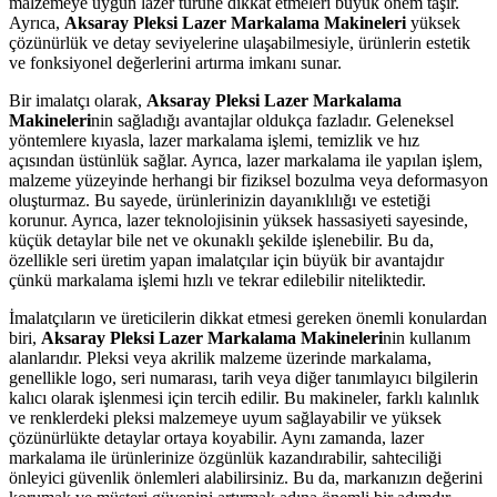
malzemeye uygun lazer türüne dikkat etmeleri büyük önem taşır.
Ayrıca,
Aksaray Pleksi Lazer Markalama Makineleri
yüksek
çözünürlük ve detay seviyelerine ulaşabilmesiyle, ürünlerin estetik
ve fonksiyonel değerlerini artırma imkanı sunar.
Bir imalatçı olarak,
Aksaray Pleksi Lazer Markalama
Makineleri
nin sağladığı avantajlar oldukça fazladır. Geleneksel
yöntemlere kıyasla, lazer markalama işlemi, temizlik ve hız
açısından üstünlük sağlar. Ayrıca, lazer markalama ile yapılan işlem,
malzeme yüzeyinde herhangi bir fiziksel bozulma veya deformasyon
oluşturmaz. Bu sayede, ürünlerinizin dayanıklılığı ve estetiği
korunur. Ayrıca, lazer teknolojisinin yüksek hassasiyeti sayesinde,
küçük detaylar bile net ve okunaklı şekilde işlenebilir. Bu da,
özellikle seri üretim yapan imalatçılar için büyük bir avantajdır
çünkü markalama işlemi hızlı ve tekrar edilebilir niteliktedir.
İmalatçıların ve üreticilerin dikkat etmesi gereken önemli konulardan
biri,
Aksaray Pleksi Lazer Markalama Makineleri
nin kullanım
alanlarıdır. Pleksi veya akrilik malzeme üzerinde markalama,
genellikle logo, seri numarası, tarih veya diğer tanımlayıcı bilgilerin
kalıcı olarak işlenmesi için tercih edilir. Bu makineler, farklı kalınlık
ve renklerdeki pleksi malzemeye uyum sağlayabilir ve yüksek
çözünürlükte detaylar ortaya koyabilir. Aynı zamanda, lazer
markalama ile ürünlerinize özgünlük kazandırabilir, sahteciliği
önleyici güvenlik önlemleri alabilirsiniz. Bu da, markanızın değerini