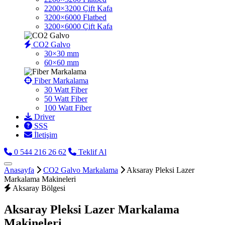
2200×3200 Çift Kafa
3200×6000 Flatbed
3200×6000 Çift Kafa
CO2 Galvo
30×30 mm
60×60 mm
Fiber Markalama
30 Watt Fiber
50 Watt Fiber
100 Watt Fiber
Driver
SSS
İletişim
0 544 216 26 62
Teklif Al
Anasayfa
CO2 Galvo Markalama
Aksaray Pleksi Lazer
Markalama Makineleri
Aksaray Bölgesi
Aksaray Pleksi Lazer Markalama
Makineleri