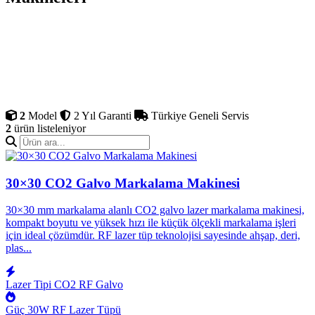
Endüstriyel CO2 galvo markalama makinesi, yüksek hızlı
yönlendirme sistemi ile metal olmayan malzemelerde profesyonel
kalıcı işaretleme yapar. Ahşap, deri, plastik, akrilik, cam, kağıt,
kumaş ve boyalı metal üzerinde 0.01 mm hassasiyetle çalışır.
Hediyelik eşya, mezar taşı, dekoratif panel ve isim plaketi
üretiminde geniş kullanım alanına sahiptir. Aksaray bölgesinde
yatırım yapan işletmelere Sistem Lazer kalitesiyle sunulur.
2
Model
2 Yıl Garanti
Türkiye Geneli Servis
2
ürün listeleniyor
30×30 CO2 Galvo Markalama Makinesi
30×30 mm markalama alanlı CO2 galvo lazer markalama makinesi,
kompakt boyutu ve yüksek hızı ile küçük ölçekli markalama işleri
için ideal çözümdür. RF lazer tüp teknolojisi sayesinde ahşap, deri,
plas...
Lazer Tipi
CO2 RF Galvo
Güç
30W RF Lazer Tüpü