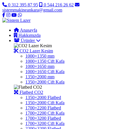
0 312 395 87 95
0 544 216 26 62
sistemmakineankara@gmail.com
Anasayfa
Hakkımızda
Ürünler
CO2 Lazer Kesim
1000×1350 mm
1000×1350 Çift Kafa
1000×1650 mm
1000×1650 Çift Kafa
1350×2000 mm
1350×2000 Çift Kafa
Flatbed CO2
1350×2000 Flatbed
1350×2000 Çift Kafa
1700×2200 Flatbed
1700×2200 Çift Kafa
1700×3200 Flatbed
1700×3200 Çift Kafa
2200×3200 Flatbed