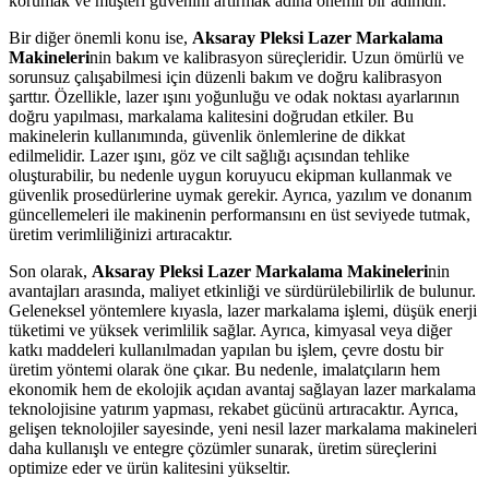
korumak ve müşteri güvenini artırmak adına önemli bir adımdır.
Bir diğer önemli konu ise,
Aksaray Pleksi Lazer Markalama
Makineleri
nin bakım ve kalibrasyon süreçleridir. Uzun ömürlü ve
sorunsuz çalışabilmesi için düzenli bakım ve doğru kalibrasyon
şarttır. Özellikle, lazer ışını yoğunluğu ve odak noktası ayarlarının
doğru yapılması, markalama kalitesini doğrudan etkiler. Bu
makinelerin kullanımında, güvenlik önlemlerine de dikkat
edilmelidir. Lazer ışını, göz ve cilt sağlığı açısından tehlike
oluşturabilir, bu nedenle uygun koruyucu ekipman kullanmak ve
güvenlik prosedürlerine uymak gerekir. Ayrıca, yazılım ve donanım
güncellemeleri ile makinenin performansını en üst seviyede tutmak,
üretim verimliliğinizi artıracaktır.
Son olarak,
Aksaray Pleksi Lazer Markalama Makineleri
nin
avantajları arasında, maliyet etkinliği ve sürdürülebilirlik de bulunur.
Geleneksel yöntemlere kıyasla, lazer markalama işlemi, düşük enerji
tüketimi ve yüksek verimlilik sağlar. Ayrıca, kimyasal veya diğer
katkı maddeleri kullanılmadan yapılan bu işlem, çevre dostu bir
üretim yöntemi olarak öne çıkar. Bu nedenle, imalatçıların hem
ekonomik hem de ekolojik açıdan avantaj sağlayan lazer markalama
teknolojisine yatırım yapması, rekabet gücünü artıracaktır. Ayrıca,
gelişen teknolojiler sayesinde, yeni nesil lazer markalama makineleri
daha kullanışlı ve entegre çözümler sunarak, üretim süreçlerini
optimize eder ve ürün kalitesini yükseltir.