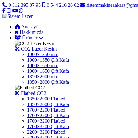
0 312 395 87 95
0 544 216 26 62
sistemmakineankara@gma
Anasayfa
Hakkımızda
Ürünler
CO2 Lazer Kesim
1000×1350 mm
1000×1350 Çift Kafa
1000×1650 mm
1000×1650 Çift Kafa
1350×2000 mm
1350×2000 Çift Kafa
Flatbed CO2
1350×2000 Flatbed
1350×2000 Çift Kafa
1700×2200 Flatbed
1700×2200 Çift Kafa
1700×3200 Flatbed
1700×3200 Çift Kafa
2200×3200 Flatbed
2200×3200 Çift Kafa