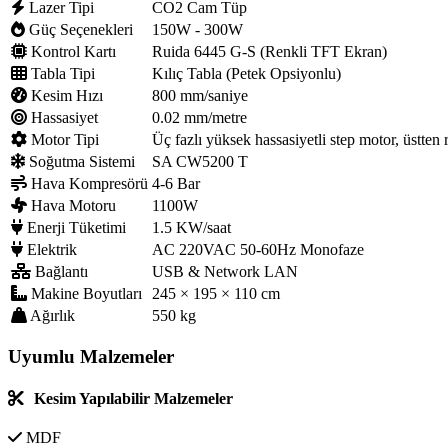
Lazer Tipi
CO2 Cam Tüp
Güç Seçenekleri
150W - 300W
Kontrol Kartı
Ruida 6445 G-S (Renkli TFT Ekran)
Tabla Tipi
Kılıç Tabla (Petek Opsiyonlu)
Kesim Hızı
800 mm/saniye
Hassasiyet
0.02 mm/metre
Motor Tipi
Üç fazlı yüksek hassasiyetli step motor, üstten 
Soğutma Sistemi
SA CW5200 T
Hava Kompresörü
4-6 Bar
Hava Motoru
1100W
Enerji Tüketimi
1.5 KW/saat
Elektrik
AC 220VAC 50-60Hz Monofaze
Bağlantı
USB & Network LAN
Makine Boyutları
245 × 195 × 110 cm
Ağırlık
550 kg
Uyumlu Malzemeler
Kesim Yapılabilir Malzemeler
MDF