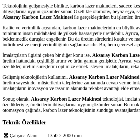
Teknolojinin gelişmesiyle birlikte, karbon lazer makineleri, sadece ke
ihtiyaçlarına uygun çözümler sunar. Özellikle otomotiv, beyaz eşya, sav
Aksaray Karbon Lazer Makinesi
ile gerçekleştirilen bu işlemler, ü
Kalite ve verimlilik açısından, karbon lazer makinelerinin en büyük av
minimum insan müdahalesi ile yüksek hassasiyetle üretilebilir. Ayrıca,
beklenmedik duruşlar engellenir. Bu da üretim sürelerini kısaltır ve mal
indirilmesi ve enerji verimliliğinin sağlanmasıdır. Bu, hem çevresel a
İmalatçıların ilgisini çeken bir diğer konu ise,
Aksaray Karbon Laze
üretim hattındaki çeşitliliği artırır ve ürün gamını genişletir. Ayrıca,
özellikler, üretim süreçlerini optimize etmek isteyen imalatçıların, reka
Gelişmiş teknolojilerin kullanımı,
Aksaray Karbon Lazer Makinesi
üretim sayesinde, müşterilerin taleplerine zamanında cevap verme imka
imalatçıların inovasyon ve tasarım alanında rekabet avantajı elde etmes
Sonuç olarak,
Aksaray Karbon Lazer Makinesi
teknolojisi, imalat
özellikleriyle, üreticilerin ihtiyaçlarına uygun çözümler sunar. Bu mak
otomasyon çağında, karbon lazer teknolojisinin sunduğu avantajlardan 
Teknik Özellikler
Çalışma Alanı
1350 × 2000 mm