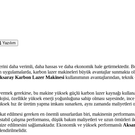
Yazılım
erini daha verimli, daha hassas ve daha ekonomik hale getirmektedir. B
en uygulamalarda, karbon lazer makineleri büyük avantajlar sunmakta olup
ksaray Karbon Lazer Makinesi
kullanımının avantajlarından, teknik
ermek gerekirse, bu makine yüksek güçlü karbon lazer kaynağı kullana
lojisi, özellikle yüksek enerji yoğunluğuna sahip olması sayesinde, inc
ksek hız ile üretim yapma imkanı sunarken, aynı zamanda maliyetleri opti
at edilmesi gereken en önemli unsurlardan biri, makinenin performansı
 stabil çalışma performansı, düşük bakım maliyetleri ve uzun ömürleri il
inimize edilmesini sağlamaktadır. Ekonomik ve yüksek performanslı
Aksar
lendirilmelidir.