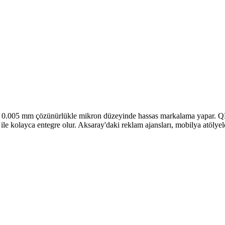
e 0.005 mm çözünürlükle mikron düzeyinde hassas markalama yapar. QR 
e kolayca entegre olur. Aksaray'daki reklam ajansları, mobilya atölyeleri 