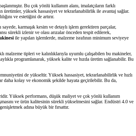
şlanmıştır. Bu çok yönlü kullanım alanı, imalatçıların farklı
üretimler, yüksek hassasiyet ve tekrarlanabilirlik ile avantaj sağlar.
ğını ve estetiğini de artırır.
u sayede, karmaşık kesim ve detaylı işlem gerektiren parçalar,
 sürekli izlenir ve olası arızalar önceden tespit edilerek,
kinesi
ile yapılan işlemlerde, malzeme israfının minimum seviyeye
rklı malzeme tipleri ve kalınlıklarıyla uyumlu çalışabilen bu makineler,
kolaylıkla programlanarak, yüksek kalite ve hızda üretim sağlanabilir. Bu
emnuniyetini de yükseltir. Yüksek hassasiyet, tekrarlanabilirlik ve hızlı
r daha kolay ve ekonomik şekilde hayata geçirilebilir. Bu da,
biridir. Yüksek performans, düşük maliyet ve çok yönlü kullanım
şmasını ve ürün kalitesinin sürekli yükselmesini sağlar. Endüstri 4.0 ve
enişletmek adına büyük bir fırsattır.