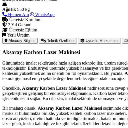
Ağırlık
550 kg
Hemen Ara
WhatsApp
Ücretsiz Kurulum
2 Yıl Garanti
Ücretsiz Eğitim
Yerli Üretim
Aksaray Bilgileri
Teknik Özellikler
Uyumlu Malzemeler
Aksaray Karbon Lazer Makinesi
Günümüzde imalat sektöründe hızla gelişen teknolojiler, üretim süreçl
teknolojisidir. Endüstriyel üretimde yüksek hassasiyet ve hız gerektir
kalitesini yükseltmek adına önemli bir rol oynamaktadır. Bu yazıda,
A
teknolojiyi nasıl en iyi şekilde değerlendirebileceğine odaklanacağız.
Öncelikle,
Aksaray Karbon Lazer Makinesi
nedir sorusuna cevap v
gerçekleştiren gelişmiş bir endüstriyel ekipmandır. Karbon lazer tekno
işlenebilmesini sağlar. Bu cihazlar, imalat sektöründe otomasyon ve yü
Bir imalatçı olarak,
Aksaray Karbon Lazer Makinesi
seçiminde dikk
markalar bulunmakla birlikte, yüksek kaliteli karbon lazer makineleri,
dostu arayüzleri, üretim hattında verimliliği artırmakta, hataların m
lazer gücü, kesim kalınlığı ve hız gibi teknik özellikler detaylıca değer