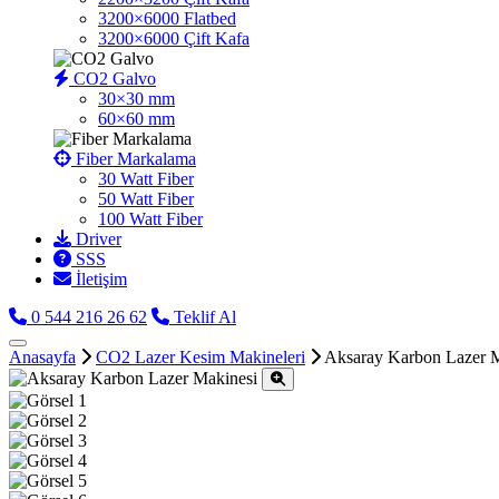
3200×6000 Flatbed
3200×6000 Çift Kafa
CO2 Galvo
30×30 mm
60×60 mm
Fiber Markalama
30 Watt Fiber
50 Watt Fiber
100 Watt Fiber
Driver
SSS
İletişim
0 544 216 26 62
Teklif Al
Anasayfa
CO2 Lazer Kesim Makineleri
Aksaray Karbon Lazer 