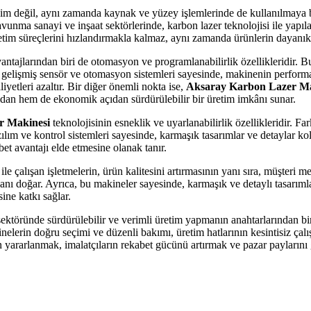
sim değil, aynı zamanda kaynak ve yüzey işlemlerinde de kullanılmaya ba
unma sanayi ve inşaat sektörlerinde, karbon lazer teknolojisi ile yapılan 
retim süreçlerini hızlandırmakla kalmaz, aynı zamanda ürünlerin dayanıklılı
antajlarından biri de otomasyon ve programlanabilirlik özellikleridir. B
 gelişmiş sensör ve otomasyon sistemleri sayesinde, makinenin performansı
iyetleri azaltır. Bir diğer önemli nokta ise,
Aksaray Karbon Lazer Ma
çıdan hem de ekonomik açıdan sürdürülebilir bir üretim imkânı sunar.
r Makinesi
teknolojisinin esneklik ve uyarlanabilirlik özellikleridir. Fa
 yazılım ve kontrol sistemleri sayesinde, karmaşık tasarımlar ve detaylar 
bet avantajı elde etmesine olanak tanır.
ile çalışan işletmelerin, ürün kalitesini artırmasının yanı sıra, müşteri m
nı doğar. Ayrıca, bu makineler sayesinde, karmaşık ve detaylı tasarımla
ine katkı sağlar.
 sektöründe sürdürülebilir ve verimli üretim yapmanın anahtarlarından 
inelerin doğru seçimi ve düzenli bakımı, üretim hatlarının kesintisiz çalı
yararlanmak, imalatçıların rekabet gücünü artırmak ve pazar paylarını g