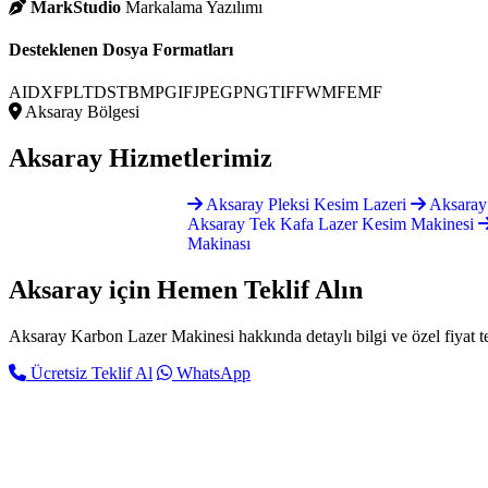
MarkStudio
Markalama Yazılımı
Desteklenen Dosya Formatları
AI
DXF
PLT
DST
BMP
GIF
JPEG
PNG
TIFF
WMF
EMF
Aksaray Bölgesi
Aksaray
Hizmetlerimiz
Aksaray Pleksi Kesim Lazeri
Aksaray 
Aksaray Tek Kafa Lazer Kesim Makinesi
Makinası
Aksaray için
Hemen Teklif Alın
Aksaray Karbon Lazer Makinesi hakkında detaylı bilgi ve özel fiyat tek
Ücretsiz Teklif Al
WhatsApp