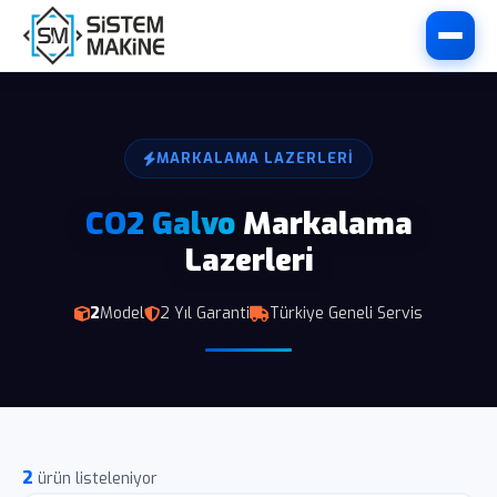
MARKALAMA LAZERLERI
CO2 Galvo
Markalama
Lazerleri
2
Model
2 Yıl Garanti
Türkiye Geneli Servis
2
ürün listeleniyor