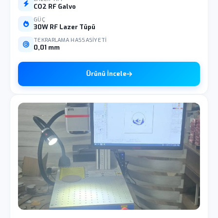
CO2 RF Galvo
GÜÇ
30W RF Lazer Tüpü
TEKRARLAMA HASSASIYETI
0,01 mm
Ürünü İncele