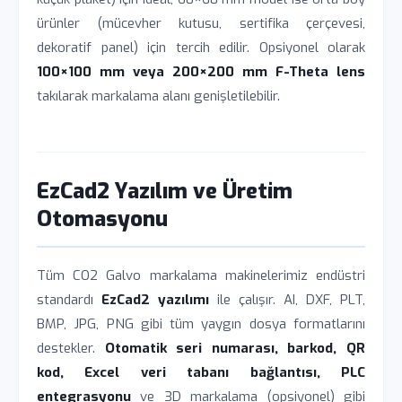
ürünler (mücevher kutusu, sertifika çerçevesi,
dekoratif panel) için tercih edilir. Opsiyonel olarak
100×100 mm veya 200×200 mm F-Theta lens
takılarak markalama alanı genişletilebilir.
EzCad2 Yazılım ve Üretim
Otomasyonu
Tüm CO2 Galvo markalama makinelerimiz endüstri
standardı
EzCad2 yazılımı
ile çalışır. AI, DXF, PLT,
BMP, JPG, PNG gibi tüm yaygın dosya formatlarını
destekler.
Otomatik seri numarası, barkod, QR
kod, Excel veri tabanı bağlantısı, PLC
entegrasyonu
ve 3D markalama (opsiyonel) gibi