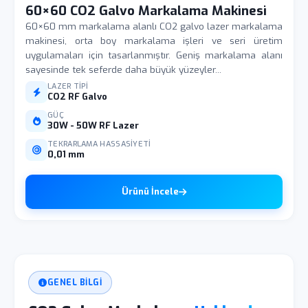
60×60 CO2 Galvo Markalama Makinesi
60×60 mm markalama alanlı CO2 galvo lazer markalama
makinesi, orta boy markalama işleri ve seri üretim
uygulamaları için tasarlanmıştır. Geniş markalama alanı
sayesinde tek seferde daha büyük yüzeyler...
LAZER TIPI
CO2 RF Galvo
GÜÇ
30W - 50W RF Lazer
TEKRARLAMA HASSASIYETI
0,01 mm
Ürünü İncele
GENEL BILGI