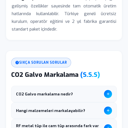
gelişmiş özellikler sayesinde tam otomatik üretim
hatlarında kullanılabilir. Türkiye geneli ücretsiz
kurulum, operatör eğitimi ve 2 yıl fabrika garantisi
standart paket içindedir.
SIKÇA SORULAN SORULAR
CO2 Galvo Markalama
(S.S.S)
CO2 Galvo markalama nedir?
CO2 Galvo markalama,
galvanometre tabanlı
Hangi malzemeleri markalayabilir?
motorlu ayna sistemi
ile lazer ışınını yüksek
hızda yönlendiren markalama teknolojisidir.
CO2 Galvo lazer ile
ahşap, deri, plastik, akrilik,
RF metal tüp ile cam tüp arasında fark var
Saniyede 7000 mm hareket hızı ile geleneksel