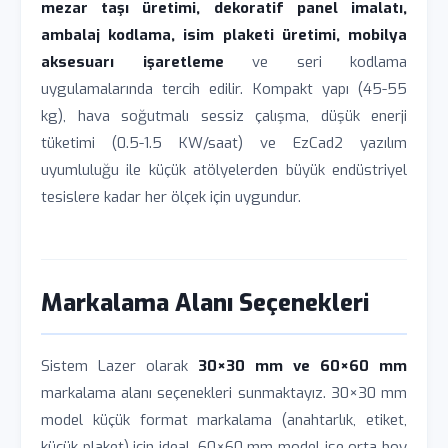
mezar taşı üretimi, dekoratif panel imalatı,
ambalaj kodlama, isim plaketi üretimi, mobilya
aksesuarı işaretleme
ve seri kodlama
uygulamalarında tercih edilir. Kompakt yapı (45-55
kg), hava soğutmalı sessiz çalışma, düşük enerji
tüketimi (0.5-1.5 KW/saat) ve EzCad2 yazılım
uyumluluğu ile küçük atölyelerden büyük endüstriyel
tesislere kadar her ölçek için uygundur.
Markalama Alanı Seçenekleri
Sistem Lazer olarak
30×30 mm ve 60×60 mm
markalama alanı seçenekleri sunmaktayız. 30×30 mm
model küçük format markalama (anahtarlık, etiket,
küçük plaket) için ideal, 60×60 mm model ise orta boy