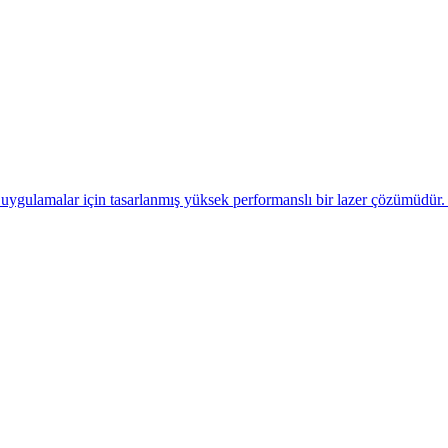
etrenin yüzde ikisi hassasiyet ile keskin kesim ve detaylı gravür sağla
 tercih edilen modellerdendir. Şırnak genelinde geniş referans listesi 
gulamalar için tasarlanmış yüksek performanslı bir lazer çözümüdür. A