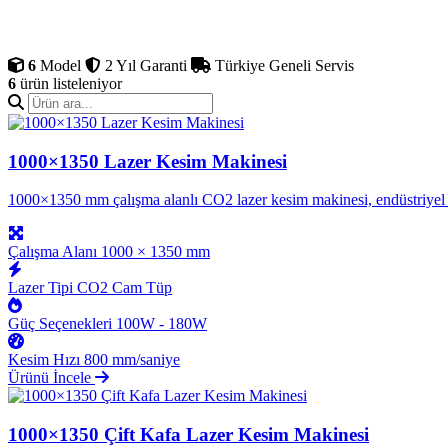
deri ve kumaş üzerinde milim
dekorasyon sektöründe en çok
memnuniyeti ...
6
Model
2 Yıl Garanti
Türkiye Geneli Servis
6
ürün listeleniyor
1000×1350 Lazer Kesim Makinesi
1000×1350 mm çalışma alanlı CO2 lazer kesim makinesi, endüstriyel uy
Çalışma Alanı
1000 × 1350 mm
Lazer Tipi
CO2 Cam Tüp
Güç Seçenekleri
100W - 180W
Kesim Hızı
800 mm/saniye
Ürünü İncele
1000×1350 Çift Kafa Lazer Kesim Makinesi