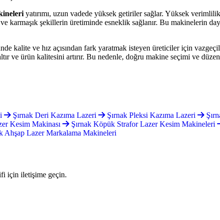
ineleri
yatırımı, uzun vadede yüksek getiriler sağlar. Yüksek verimlilik,
e karmaşık şekillerin üretiminde esneklik sağlanır. Bu makinelerin dayan
ünde kalite ve hız açısından fark yaratmak isteyen üreticiler için vazgeç
ltır ve ürün kalitesini artırır. Bu nedenle, doğru makine seçimi ve düzenli
si
Şırnak Deri Kazıma Lazeri
Şırnak Pleksi Kazıma Lazeri
Şırn
azer Kesim Makinası
Şırnak Köpük Strafor Lazer Kesim Makineleri
k Ahşap Lazer Markalama Makineleri
 için iletişime geçin.