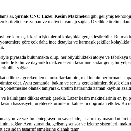
lamalar,
Şırnak CNC Lazer Kesim Makineleri
gibi gelişmiş teknoloj
k, üreticilere zaman ve maliyet avantajı sağlar. Özellikle üretim alanı
aylı ve karmaşık kesim işlemlerini kolaylıkla gerçekleştirebilir. Bu maki
ntemlere göre çok daha ince detaylar ve karmaşık şekiller kolaylıkla üre
ir.
riyle piyasada bulunmakta olup, her büyüklükteki atölye ve fabrikaya uy
nelerle kalın ve dayanıklı malzemelerin kesimine kadar geniş bir yelpa
erimlilik sağlar.
at edilmesi gereken temel unsurlardan biri, makinenin performans kapas
optimize eder. Aynı zamanda, bakım ve servis gereksinimleri düşük olan m
ca yönetmesine olanak tanıyarak, üretim hatlarında zaman kaybını azaltı
 ve kalınlığına dikkat etmek gerekir. Lazer kesim makinelerinin en iyi 
esim hassasiyeti, üretilecek ürünlerin kalitesini doğrudan etkiler. Bu
otomasyon ve yazılım entegrasyonu sayesinde, tasarım aşamasından üre
retimini sağlar. Aynı zamanda, gelişmiş sensör ve izleme sistemleri, maki
t açısından tasarruf etmelerine olanak tanır.