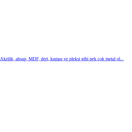
r. Reklamcılık ve
ve kanıtlanmış müşteri
krilik, ahşap, MDF, deri, kumaş ve pleksi gibi pek çok metal ol...