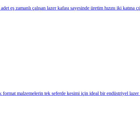
det eş zamanlı çalışan lazer kafası sayesinde üretim hızını iki katına ç
ormat malzemelerin tek seferde kesimi için ideal bir endüstriyel laze