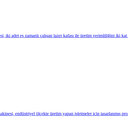
iki adet eş zamanlı çalışan lazer kafası ile üretim verimliliğini iki ka
esi, endüstriyel ölçekte üretim yapan işletmeler için tasarlanmış prof