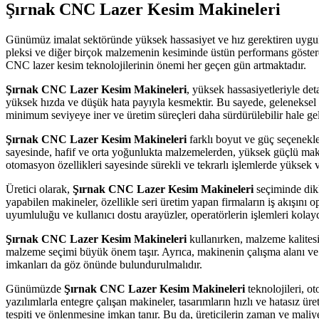
Şırnak CNC Lazer Kesim Makineleri
Günümüz imalat sektöründe yüksek hassasiyet ve hız gerektiren uygu
pleksi ve diğer birçok malzemenin kesiminde üstün performans gösterere
CNC lazer kesim teknolojilerinin önemi her geçen gün artmaktadır.
Şırnak CNC Lazer Kesim Makineleri
, yüksek hassasiyetleriyle det
yüksek hızda ve düşük hata payıyla kesmektir. Bu sayede, geleneksel yö
minimum seviyeye iner ve üretim süreçleri daha sürdürülebilir hale gel
Şırnak CNC Lazer Kesim Makineleri
farklı boyut ve güç seçenekle
sayesinde, hafif ve orta yoğunlukta malzemelerden, yüksek güçlü maki
otomasyon özellikleri sayesinde sürekli ve tekrarlı işlemlerde yüksek v
Üretici olarak,
Şırnak CNC Lazer Kesim Makineleri
seçiminde dikk
yapabilen makineler, özellikle seri üretim yapan firmaların iş akışını 
uyumluluğu ve kullanıcı dostu arayüzler, operatörlerin işlemleri kolay
Şırnak CNC Lazer Kesim Makineleri
kullanırken, malzeme kalitesi
malzeme seçimi büyük önem taşır. Ayrıca, makinenin çalışma alanı ve k
imkanları da göz önünde bulundurulmalıdır.
Günümüzde
Şırnak CNC Lazer Kesim Makineleri
teknolojileri, 
yazılımlarla entegre çalışan makineler, tasarımların hızlı ve hatasız ü
tespiti ve önlenmesine imkan tanır. Bu da, üreticilerin zaman ve maliye