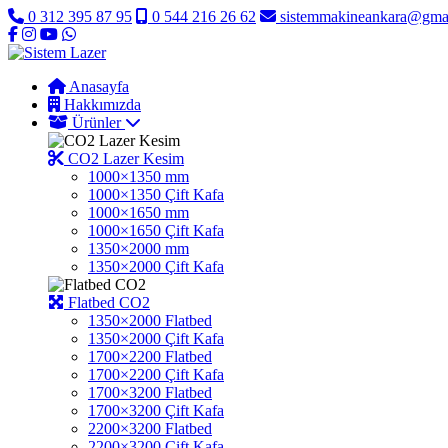
0 312 395 87 95
0 544 216 26 62
sistemmakineankara@gma
Anasayfa
Hakkımızda
Ürünler
CO2 Lazer Kesim
1000×1350 mm
1000×1350 Çift Kafa
1000×1650 mm
1000×1650 Çift Kafa
1350×2000 mm
1350×2000 Çift Kafa
Flatbed CO2
1350×2000 Flatbed
1350×2000 Çift Kafa
1700×2200 Flatbed
1700×2200 Çift Kafa
1700×3200 Flatbed
1700×3200 Çift Kafa
2200×3200 Flatbed
2200×3200 Çift Kafa