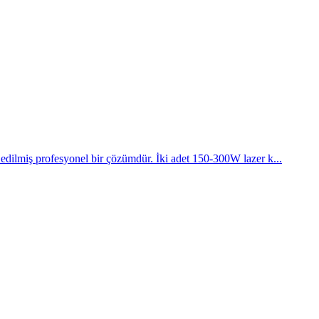
 edilmiş profesyonel bir çözümdür. İki adet 150-300W lazer k...