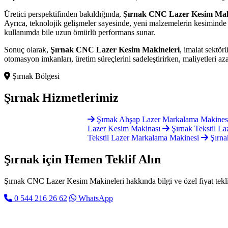
Üretici perspektifinden bakıldığında,
Şırnak CNC Lazer Kesim Mak
Ayrıca, teknolojik gelişmeler sayesinde, yeni malzemelerin kesiminde v
kullanımda bile uzun ömürlü performans sunar.
Sonuç olarak,
Şırnak CNC Lazer Kesim Makineleri
, imalat sektör
otomasyon imkanları, üretim süreçlerini sadeleştirirken, maliyetleri aza
Şırnak Bölgesi
Şırnak
Hizmetlerimiz
Şırnak Ahşap Lazer Markalama Makine
Lazer Kesim Makinası
Şırnak Tekstil L
Tekstil Lazer Markalama Makinesi
Şırna
Şırnak için
Hemen Teklif Alın
Şırnak CNC Lazer Kesim Makineleri hakkında bilgi ve özel fiyat teklifi
0 544 216 26 62
WhatsApp