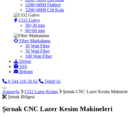
3200×6000 Flatbed
3200×6000 Çift Kafa
CO2 Galvo
30×30 mm
60×60 mm
Fiber Markalama
30 Watt Fiber
50 Watt Fiber
100 Watt Fiber
Driver
SSS
İletişim
0 544 216 26 62
Teklif Al
Anasayfa
CO2 Lazer Kesim
Şırnak CNC Lazer Kesim Makinele
Şırnak Bölgesi
Şırnak CNC Lazer Kesim Makineleri
Endüstriyel kullanım için 
mm/sn hız kapasitesi ile he