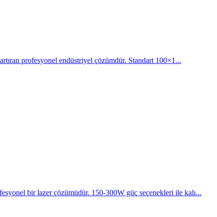
t artıran profesyonel endüstriyel çözümdür. Standart 100×1...
esyonel bir lazer çözümüdür. 150-300W güç seçenekleri ile kalı...