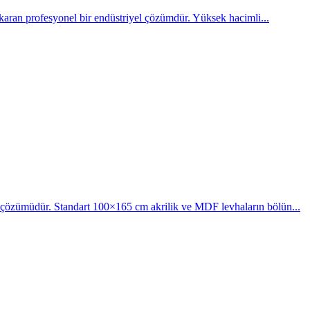
ıkaran profesyonel bir endüstriyel çözümdür. Yüksek hacimli...
r çözümüdür. Standart 100×165 cm akrilik ve MDF levhaların bölün...