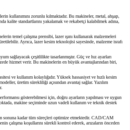
ilerin kullanımını zorunlu kılmaktadır. Bu makineler, metal, ahşap,
nda kalite standartlarını yakalamak ve rekabetçi kalabilmek adına,
nelerin temel çalışma prensibi, lazer ışını kullanarak malzemeleri
tilebilir. Ayrıca, lazer kesim teknolojisi sayesinde, malzeme israfı
um sağlayacak çeşitlilikte tasarlanmıştır. Güç ve hız ayarları
zede hizmet verir. Bu makinelerin en büyük avantajlarından biri,
itesi ve kullanım kolaylığıdır. Yüksek hassasiyet ve hızlı kesim
odeller, üretim sürekliliği açısından avantaj sağlar. Yazılım
r.
performansı gösterebilmesi için, doğru ayarların yapılması ve uygun
 noktada, makine seçiminde uzun vadeli kullanım ve teknik destek
tim sonuna kadar tüm süreçleri optimize etmektedir. CAD/CAM
nenin çalışma koşullarını sürekli kontrol ederek, arızaların önceden