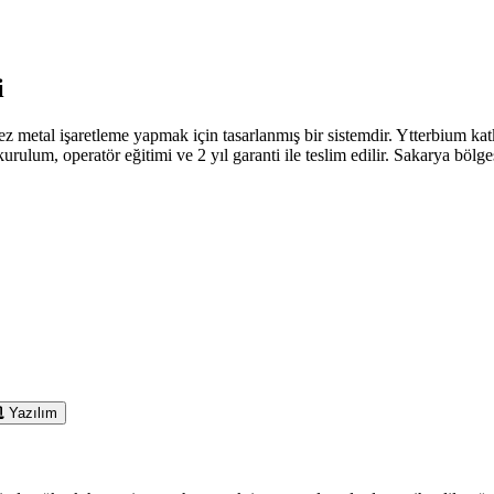
i
nmez metal işaretleme yapmak için tasarlanmış bir sistemdir. Ytterbium ka
rulum, operatör eğitimi ve 2 yıl garanti ile teslim edilir. Sakarya bölge
Yazılım