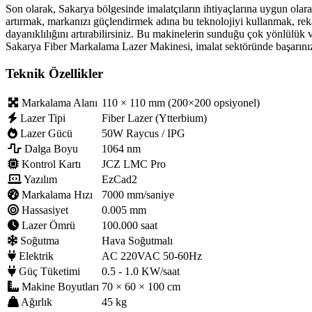
Son olarak, Sakarya bölgesinde imalatçıların ihtiyaçlarına uygun olara
artırmak, markanızı güçlendirmek adına bu teknolojiyi kullanmak, rekab
dayanıklılığını artırabilirsiniz. Bu makinelerin sunduğu çok yönlülük v
Sakarya Fiber Markalama Lazer Makinesi, imalat sektöründe başarınızı
Teknik Özellikler
Markalama Alanı
110 × 110 mm (200×200 opsiyonel)
Lazer Tipi
Fiber Lazer (Ytterbium)
Lazer Gücü
50W Raycus / IPG
Dalga Boyu
1064 nm
Kontrol Kartı
JCZ LMC Pro
Yazılım
EzCad2
Markalama Hızı
7000 mm/saniye
Hassasiyet
0.005 mm
Lazer Ömrü
100.000 saat
Soğutma
Hava Soğutmalı
Elektrik
AC 220VAC 50-60Hz
Güç Tüketimi
0.5 - 1.0 KW/saat
Makine Boyutları
70 × 60 × 100 cm
Ağırlık
45 kg