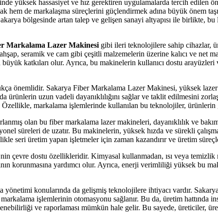
de yüksek hassasiyet ve hız gerektiren uygulamalarda tercih edilen önem
ırmak hem de markalaşma süreçlerini güçlendirmek adına büyük önem taşı
Sakarya bölgesinde artan talep ve gelişen sanayi altyapısı ile birlikte, b
er Markalama Lazer Makinesi
gibi ileri teknolojilere sahip cihazla
 ahşap, seramik ve cam gibi çeşitli malzemelerin üzerine kalıcı ve net mar
üyük katkıları olur. Ayrıca, bu makinelerin kullanıcı dostu arayüzleri ve
ldukça önemlidir. Sakarya Fiber Markalama Lazer Makinesi, yüksek laze
rünlerin uzun vadeli dayanıklılığını sağlar ve taklit edilmesini zorlaştı
 Özellikle, markalama işlemlerinde kullanılan bu teknolojiler, ürünlerin
sarlanmış olan bu fiber markalama lazer makineleri, dayanıklılık ve bakı
syonel süreleri de uzatır. Bu makinelerin, yüksek hızda ve sürekli çalışm
ikle seri üretim yapan işletmeler için zaman kazandırır ve üretim süreçl
in çevre dostu özellikleridir. Kimyasal kullanmadan, ısı veya temizlik
rının korunmasına yardımcı olur. Ayrıca, enerji verimliliği yüksek bu maki
ta yönetimi konularında da gelişmiş teknolojilere ihtiyacı vardır. Saka
, markalama işlemlerinin otomasyonu sağlanır. Bu da, üretim hattında insa
lenebilirliği ve raporlaması mümkün hale gelir. Bu sayede, üreticiler, üreti