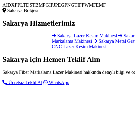
AI
DXF
PLT
DST
BMP
GIF
JPEG
PNG
TIFF
WMF
EMF
Sakarya Bölgesi
Sakarya
Hizmetlerimiz
Sakarya Lazer Kesim Makinesi
Sakar
Markalama Makinesi
Sakarya Metal Gra
CNC Lazer Kesim Makinesi
Sakarya için
Hemen Teklif Alın
Sakarya Fiber Markalama Lazer Makinesi hakkında detaylı bilgi ve özel 
Ücretsiz Teklif Al
WhatsApp