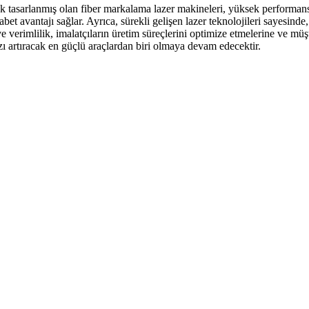
k tasarlanmış olan fiber markalama lazer makineleri, yüksek performans v
et avantajı sağlar. Ayrıca, sürekli gelişen lazer teknolojileri sayesin
e verimlilik, imalatçıların üretim süreçlerini optimize etmelerine ve mü
 artıracak en güçlü araçlardan biri olmaya devam edecektir.