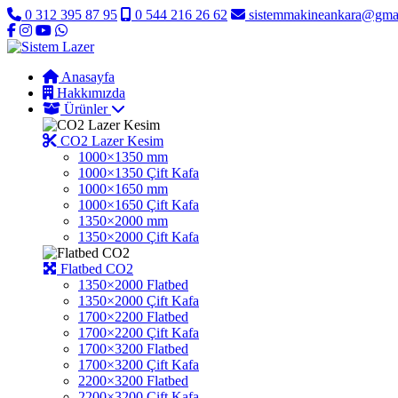
0 312 395 87 95
0 544 216 26 62
sistemmakineankara@gma
Anasayfa
Hakkımızda
Ürünler
CO2 Lazer Kesim
1000×1350 mm
1000×1350 Çift Kafa
1000×1650 mm
1000×1650 Çift Kafa
1350×2000 mm
1350×2000 Çift Kafa
Flatbed CO2
1350×2000 Flatbed
1350×2000 Çift Kafa
1700×2200 Flatbed
1700×2200 Çift Kafa
1700×3200 Flatbed
1700×3200 Çift Kafa
2200×3200 Flatbed
2200×3200 Çift Kafa