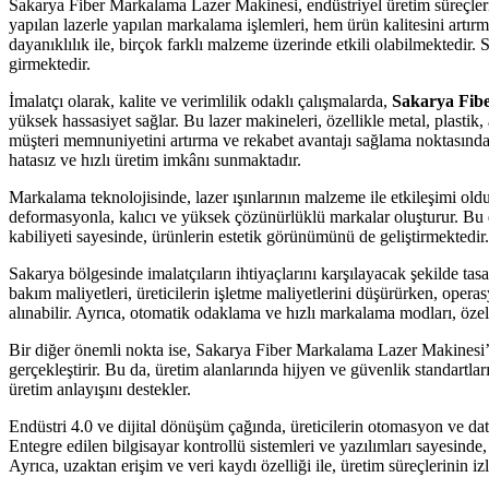
Sakarya Fiber Markalama Lazer Makinesi, endüstriyel üretim süreçlerin
yapılan lazerle yapılan markalama işlemleri, hem ürün kalitesini art
dayanıklılık ile, birçok farklı malzeme üzerinde etkili olabilmektedir. 
girmektedir.
İmalatçı olarak, kalite ve verimlilik odaklı çalışmalarda,
Sakarya Fib
yüksek hassasiyet sağlar. Bu lazer makineleri, özellikle metal, plastik,
müşteri memnuniyetini artırma ve rekabet avantajı sağlama noktasında b
hatasız ve hızlı üretim imkânı sunmaktadır.
Markalama teknolojisinde, lazer ışınlarının malzeme ile etkileşimi o
deformasyonla, kalıcı ve yüksek çözünürlüklü markalar oluşturur. Bu da ü
kabiliyeti sayesinde, ürünlerin estetik görünümünü de geliştirmektedir.
Sakarya bölgesinde imalatçıların ihtiyaçlarını karşılayacak şekilde ta
bakım maliyetleri, üreticilerin işletme maliyetlerini düşürürken, opera
alınabilir. Ayrıca, otomatik odaklama ve hızlı markalama modları, özell
Bir diğer önemli nokta ise, Sakarya Fiber Markalama Lazer Makinesi’n
gerçekleştirir. Bu da, üretim alanlarında hijyen ve güvenlik standartla
üretim anlayışını destekler.
Endüstri 4.0 ve dijital dönüşüm çağında, üreticilerin otomasyon ve da
Entegre edilen bilgisayar kontrollü sistemleri ve yazılımları sayesinde
Ayrıca, uzaktan erişim ve veri kaydı özelliği ile, üretim süreçlerinin iz