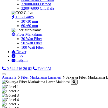
3200×6000 Flatbed
3200×6000 Çift Kafa
CO2 Galvo
30×30 mm
60×60 mm
Fiber Markalama
30 Watt Fiber
50 Watt Fiber
100 Watt Fiber
Driver
SSS
İletişim
0 544 216 26 62
Teklif Al
Anasayfa
Fiber Markalama Lazerleri
Sakarya Fiber Markalama L