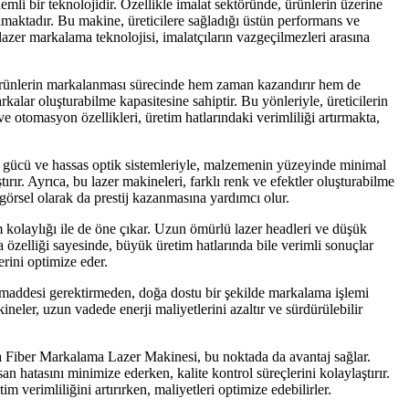
li bir teknolojidir. Özellikle imalat sektöründe, ürünlerin üzerine
maktadır. Bu makine, üreticilere sağladığı üstün performans ve
u lazer markalama teknolojisi, imalatçıların vazgeçilmezleri arasına
r, ürünlerin markalanması sürecinde hem zaman kazandırır hem de
kalar oluşturabilme kapasitesine sahiptir. Bu yönleriyle, üreticilerin
 otomasyon özellikleri, üretim hatlarındaki verimliliği artırmakta,
r gücü ve hassas optik sistemleriyle, malzemenin yüzeyinde minimal
rır. Ayrıca, bu lazer makineleri, farklı renk ve efektler oluşturabilme
 görsel olarak da prestij kazanmasına yardımcı olur.
m kolaylığı ile de öne çıkar. Uzun ömürlü lazer headleri ve düşük
a özelliği sayesinde, büyük üretim hatlarında bile verimli sonuçlar
erini optimize eder.
 maddesi gerektirmeden, doğa dostu bir şekilde markalama işlemi
neler, uzun vadede enerji maliyetlerini azaltır ve sürdürülebilir
rya Fiber Markalama Lazer Makinesi, bu noktada da avantaj sağlar.
n hatasını minimize ederken, kalite kontrol süreçlerini kolaylaştırır.
m verimliliğini artırırken, maliyetleri optimize edebilirler.