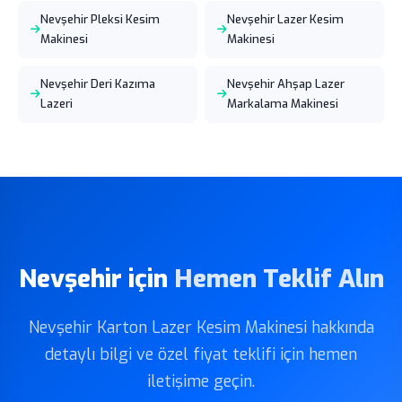
Nevşehir Pleksi Kesim
Nevşehir Lazer Kesim
Makinesi
Makinesi
Nevşehir Deri Kazıma
Nevşehir Ahşap Lazer
Lazeri
Markalama Makinesi
Nevşehir için
Hemen Teklif Alın
Nevşehir Karton Lazer Kesim Makinesi hakkında
detaylı bilgi ve özel fiyat teklifi için hemen
iletişime geçin.