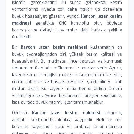
işlemini gerçekleştirir. Bu süreç, geleneksel kesim
yöntemlerine kıyasla çok daha hızlıdır ve detaylara
büyük hassasiyet gösterir. Ayrıca,
Karton lazer kesim
makinesi
genellikle CNC kontrollü olur, böylece
karmaşık ve detaylı tasarımlar dahi hatasız şekilde
üretilebilir.
Bir
Karton lazer kesim makinesi
kullanmanın en
büyük avantajlarından biri, yüksek kesim kalitesi ve
hassasiyettir. Bu makineler, ince detaylar ve karmaşık
tasarımlar üzerinde mükemmel sonuçlar verir. Ayrıca,
lazer kesim teknolojisi, malzeme israfını minimize eder,
çünkü çok ince ve hassas kesimler yapılabilir ve atık
miktarı azalır. Bu sayede, maliyetler düşerken, üretim
verimliliği artar. Ayrıca, hızlı üretim süreçleri sayesinde,
kısa sürede büyük hacimli işler tamamlanabilir.
Özellikle
Karton lazer kesim makinesi
kullanımı,
ambalaj sektöründe oldukça yaygındır. Hızlı ve net
kesimler sayesinde, kutu ve ambalaj tasarımlarında
detaylar ön plana çıkar. Promosyon ürünleri ve