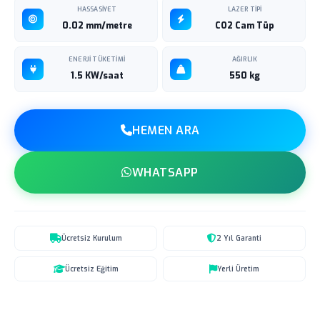
HASSASIYET
LAZER TIPI
0.02 mm/metre
CO2 Cam Tüp
ENERJI TÜKETIMI
AĞIRLIK
1.5 KW/saat
550 kg
HEMEN ARA
WHATSAPP
Ücretsiz Kurulum
2 Yıl Garanti
Ücretsiz Eğitim
Yerli Üretim