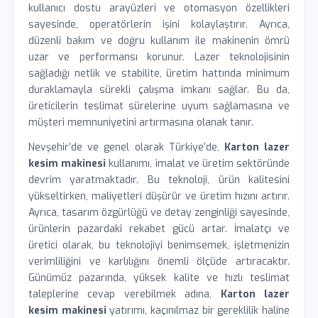
kullanıcı dostu arayüzleri ve otomasyon özellikleri
sayesinde, operatörlerin işini kolaylaştırır. Ayrıca,
düzenli bakım ve doğru kullanım ile makinenin ömrü
uzar ve performansı korunur. Lazer teknolojisinin
sağladığı netlik ve stabilite, üretim hattında minimum
duraklamayla sürekli çalışma imkanı sağlar. Bu da,
üreticilerin teslimat sürelerine uyum sağlamasına ve
müşteri memnuniyetini artırmasına olanak tanır.
Nevşehir’de ve genel olarak Türkiye’de,
Karton lazer
kesim makinesi
kullanımı, imalat ve üretim sektöründe
devrim yaratmaktadır. Bu teknoloji, ürün kalitesini
yükseltirken, maliyetleri düşürür ve üretim hızını artırır.
Ayrıca, tasarım özgürlüğü ve detay zenginliği sayesinde,
ürünlerin pazardaki rekabet gücü artar. İmalatçı ve
üretici olarak, bu teknolojiyi benimsemek, işletmenizin
verimliliğini ve karlılığını önemli ölçüde artıracaktır.
Günümüz pazarında, yüksek kalite ve hızlı teslimat
taleplerine cevap verebilmek adına,
Karton lazer
kesim makinesi
yatırımı, kaçınılmaz bir gereklilik haline