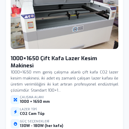
1000×1650 Çift Kafa Lazer Kesim
Makinesi
1000×1650 mm geniş çalışma alanlı çift kafa CO2 lazer
kesim makinesi, iki adet eş zamanlı çalışan lazer kafası ile
üretim verimliliğini iki kat artıran profesyonel endüstriyel
çözümdür. Standart 100×1...
ÇALIŞMA ALANI
1000 × 1650 mm
LAZER TIPI
CO2 Cam Tüp
GÜÇ SEÇENEKLERI
130W - 180W (her kafa)