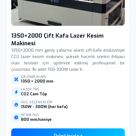
1350×2000 Çift Kafa Lazer Kesim
Makinesi
1350×2000 mm geniş çalışma alanlı çift kafa endüstriyel
CO2 lazer kesim makinesi, yüksek hacimli üretim ihtiyacı
olan tesisler için optimize edilmiş profesyonel bir
çözümdür. İki adet 150-300W lazer k...
ÇALIŞMA ALANI
1350 × 2000 mm
LAZER TIPI
CO2 Cam Tüp
GÜÇ SEÇENEKLERI
150W - 300W (her kafa)
KESIM HIZI
800 mm/saniye
Ürünü İncele