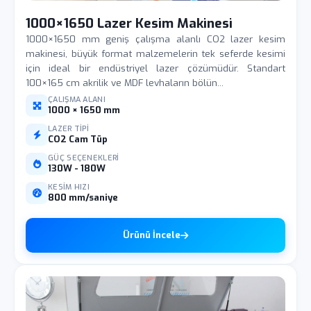
1000×1650 Lazer Kesim Makinesi
1000×1650 mm geniş çalışma alanlı CO2 lazer kesim
makinesi, büyük format malzemelerin tek seferde kesimi
için ideal bir endüstriyel lazer çözümüdür. Standart
100×165 cm akrilik ve MDF levhaların bölün...
ÇALIŞMA ALANI
1000 × 1650 mm
LAZER TIPI
CO2 Cam Tüp
GÜÇ SEÇENEKLERI
130W - 180W
KESIM HIZI
800 mm/saniye
Ürünü İncele