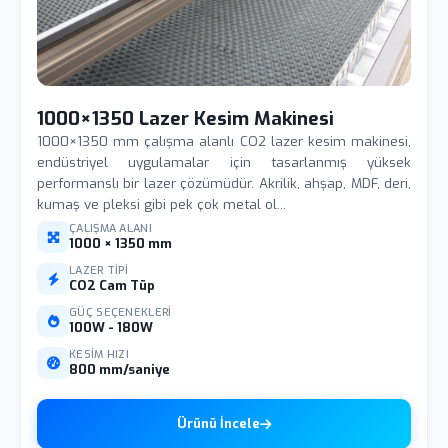
1000×1350 Lazer Kesim Makinesi
1000×1350 mm çalışma alanlı CO2 lazer kesim makinesi,
endüstriyel uygulamalar için tasarlanmış yüksek
performanslı bir lazer çözümüdür. Akrilik, ahşap, MDF, deri,
kumaş ve pleksi gibi pek çok metal ol...
ÇALIŞMA ALANI
1000 × 1350 mm
LAZER TIPI
CO2 Cam Tüp
GÜÇ SEÇENEKLERI
100W - 180W
KESIM HIZI
800 mm/saniye
Ürünü İncele