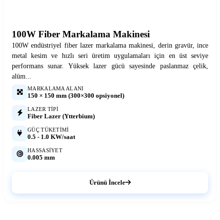
100W Fiber Markalama Makinesi
100W endüstriyel fiber lazer markalama makinesi, derin gravür, ince
metal kesim ve hızlı seri üretim uygulamaları için en üst seviye
performans sunar. Yüksek lazer gücü sayesinde paslanmaz çelik,
alüm...
MARKALAMA ALANI
150 × 150 mm (300×300 opsiyonel)
LAZER TIPI
Fiber Lazer (Ytterbium)
GÜÇ TÜKETIMI
0.5 - 1.0 KW/saat
HASSASIYET
0.005 mm
Ürünü İncele