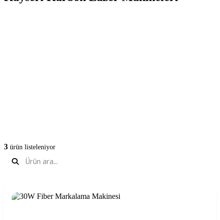
Endüstriyel fiber lazer markalama makinesi, tüm metal malzemeler
üzerinde kalıcı, silinmeyen ve yüksek kontrastlı işaretleme yapan
profesyonel bir sistemdir. QR kod, barkod, seri numarası, logo ve
grafik basımında üstün netlik sunar. Otomotiv, medikal, elektronik
ve mücevher sektörünün üretim hatlarına kolayca entegre edilir.
Kayseri ve çevresindeki sanayi kuruluşlarının verimlilik ihtiyaçlarını
karşılar.
3
Model
2 Yıl Garanti
Türkiye Geneli Servis
3
ürün listeleniyor