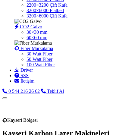
2200×3200 Çift Kafa
3200×6000 Flatbed
3200×6000 Çift Kafa
CO2 Galvo
30×30 mm
60×60 mm
Fiber Markalama
30 Watt Fiber
50 Watt Fiber
100 Watt Fiber
Driver
SSS
İletişim
0 544 216 26 62
Teklif Al
Kayseri Bölgesi
Kayseri Karbon Lazer Makineleri