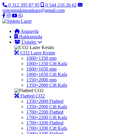
0 312 395 87 95
0 544 216 26 62
sistemmakineankara@gmail.com
Anasayfa
Hakkımızda
Ürünler
CO2 Lazer Kesim
1000×1350 mm
1000×1350 Çift Kafa
1000×1650 mm
1000×1650 Çift Kafa
1350×2000 mm
1350×2000 Çift Kafa
Flatbed CO2
1350×2000 Flatbed
1350×2000 Çift Kafa
1700×2200 Flatbed
1700×2200 Çift Kafa
1700×3200 Flatbed
1700×3200 Çift Kafa
2200×3200 Flatbed