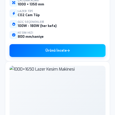
ÇALIŞMA ALANI
1000 × 1350 mm
LAZER TIPI
CO2 Cam Tüp
GÜÇ SEÇENEKLERI
100W - 180W (her kafa)
KESIM HIZI
800 mm/saniye
Ürünü İncele