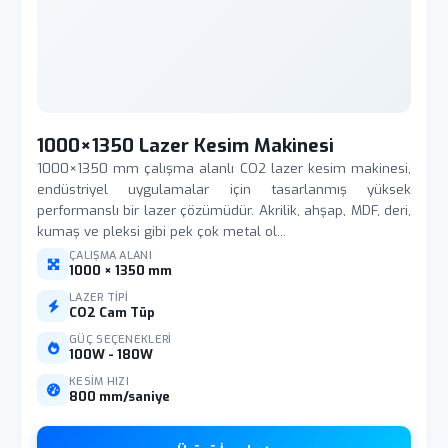
1000×1350 Lazer Kesim Makinesi
1000×1350 mm çalışma alanlı CO2 lazer kesim makinesi,
endüstriyel uygulamalar için tasarlanmış yüksek
performanslı bir lazer çözümüdür. Akrilik, ahşap, MDF, deri,
kumaş ve pleksi gibi pek çok metal ol...
ÇALIŞMA ALANI
1000 × 1350 mm
LAZER TIPI
CO2 Cam Tüp
GÜÇ SEÇENEKLERI
100W - 180W
KESIM HIZI
800 mm/saniye