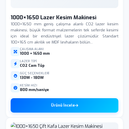
1000×1650 Lazer Kesim Makinesi
1000×1650 mm geniş çalışma alanlı CO2 lazer kesim
makinesi, büyük format malzemelerin tek seferde kesimi
için ideal bir endüstriyel lazer çözümüdür. Standart
100×165 cm akrilik ve MDF levhaların bölün...
ÇALIŞMA ALANI
1000 × 1650 mm
LAZER TIPI
CO2 Cam Tüp
GÜÇ SEÇENEKLERI
130W - 180W
KESIM HIZI
800 mm/saniye
Ürünü İncele