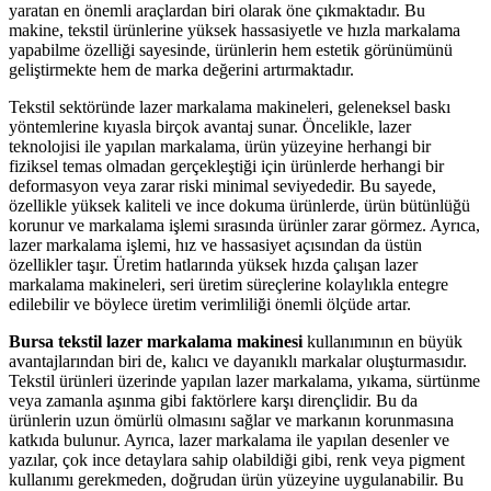
yaratan en önemli araçlardan biri olarak öne çıkmaktadır. Bu
makine, tekstil ürünlerine yüksek hassasiyetle ve hızla markalama
yapabilme özelliği sayesinde, ürünlerin hem estetik görünümünü
geliştirmekte hem de marka değerini artırmaktadır.
Tekstil sektöründe lazer markalama makineleri, geleneksel baskı
yöntemlerine kıyasla birçok avantaj sunar. Öncelikle, lazer
teknolojisi ile yapılan markalama, ürün yüzeyine herhangi bir
fiziksel temas olmadan gerçekleştiği için ürünlerde herhangi bir
deformasyon veya zarar riski minimal seviyededir. Bu sayede,
özellikle yüksek kaliteli ve ince dokuma ürünlerde, ürün bütünlüğü
korunur ve markalama işlemi sırasında ürünler zarar görmez. Ayrıca,
lazer markalama işlemi, hız ve hassasiyet açısından da üstün
özellikler taşır. Üretim hatlarında yüksek hızda çalışan lazer
markalama makineleri, seri üretim süreçlerine kolaylıkla entegre
edilebilir ve böylece üretim verimliliği önemli ölçüde artar.
Bursa tekstil lazer markalama makinesi
kullanımının en büyük
avantajlarından biri de, kalıcı ve dayanıklı markalar oluşturmasıdır.
Tekstil ürünleri üzerinde yapılan lazer markalama, yıkama, sürtünme
veya zamanla aşınma gibi faktörlere karşı dirençlidir. Bu da
ürünlerin uzun ömürlü olmasını sağlar ve markanın korunmasına
katkıda bulunur. Ayrıca, lazer markalama ile yapılan desenler ve
yazılar, çok ince detaylara sahip olabildiği gibi, renk veya pigment
kullanımı gerekmeden, doğrudan ürün yüzeyine uygulanabilir. Bu