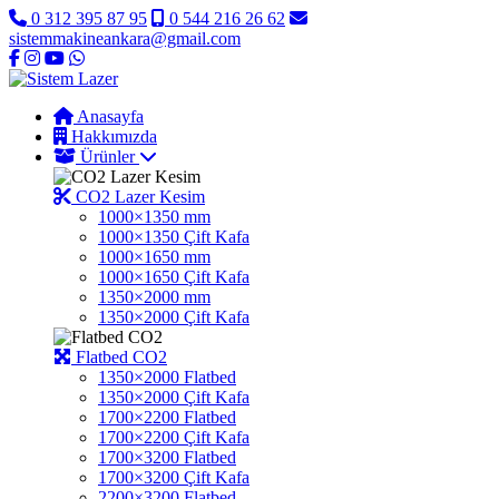
0 312 395 87 95
0 544 216 26 62
sistemmakineankara@gmail.com
Anasayfa
Hakkımızda
Ürünler
CO2 Lazer Kesim
1000×1350 mm
1000×1350 Çift Kafa
1000×1650 mm
1000×1650 Çift Kafa
1350×2000 mm
1350×2000 Çift Kafa
Flatbed CO2
1350×2000 Flatbed
1350×2000 Çift Kafa
1700×2200 Flatbed
1700×2200 Çift Kafa
1700×3200 Flatbed
1700×3200 Çift Kafa
2200×3200 Flatbed