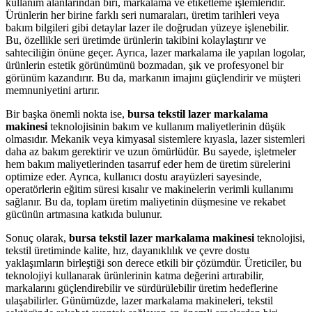
kullanım alanlarından biri, markalama ve etiketleme işlemleridir.
Ürünlerin her birine farklı seri numaraları, üretim tarihleri veya
bakım bilgileri gibi detaylar lazer ile doğrudan yüzeye işlenebilir.
Bu, özellikle seri üretimde ürünlerin takibini kolaylaştırır ve
sahteciliğin önüne geçer. Ayrıca, lazer markalama ile yapılan logolar,
ürünlerin estetik görünümünü bozmadan, şık ve profesyonel bir
görünüm kazandırır. Bu da, markanın imajını güçlendirir ve müşteri
memnuniyetini artırır.
Bir başka önemli nokta ise,
bursa tekstil lazer markalama
makinesi
teknolojisinin bakım ve kullanım maliyetlerinin düşük
olmasıdır. Mekanik veya kimyasal sistemlere kıyasla, lazer sistemleri
daha az bakım gerektirir ve uzun ömürlüdür. Bu sayede, işletmeler
hem bakım maliyetlerinden tasarruf eder hem de üretim sürelerini
optimize eder. Ayrıca, kullanıcı dostu arayüzleri sayesinde,
operatörlerin eğitim süresi kısalır ve makinelerin verimli kullanımı
sağlanır. Bu da, toplam üretim maliyetinin düşmesine ve rekabet
gücünün artmasına katkıda bulunur.
Sonuç olarak,
bursa tekstil lazer markalama makinesi
teknolojisi,
tekstil üretiminde kalite, hız, dayanıklılık ve çevre dostu
yaklaşımların birleştiği son derece etkili bir çözümdür. Üreticiler, bu
teknolojiyi kullanarak ürünlerinin katma değerini artırabilir,
markalarını güçlendirebilir ve sürdürülebilir üretim hedeflerine
ulaşabilirler. Günümüzde, lazer markalama makineleri, tekstil