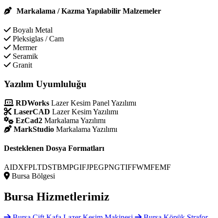
Markalama / Kazma Yapılabilir Malzemeler
Boyalı Metal
Pleksiglas / Cam
Mermer
Seramik
Granit
Yazılım Uyumluluğu
RDWorks
Lazer Kesim Panel Yazılımı
LaserCAD
Lazer Kesim Yazılımı
EzCad2
Markalama Yazılımı
MarkStudio
Markalama Yazılımı
Desteklenen Dosya Formatları
AI
DXF
PLT
DST
BMP
GIF
JPEG
PNG
TIFF
WMF
EMF
Bursa Bölgesi
Bursa
Hizmetlerimiz
Bursa Çift Kafa Lazer Kesim Makinesi
Bursa Köpük Strafor