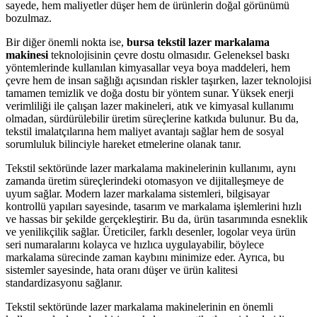
sayede, hem maliyetler düşer hem de ürünlerin doğal görünümü
bozulmaz.
Bir diğer önemli nokta ise,
bursa tekstil lazer markalama
makinesi
teknolojisinin çevre dostu olmasıdır. Geleneksel baskı
yöntemlerinde kullanılan kimyasallar veya boya maddeleri, hem
çevre hem de insan sağlığı açısından riskler taşırken, lazer teknolojisi
tamamen temizlik ve doğa dostu bir yöntem sunar. Yüksek enerji
verimliliği ile çalışan lazer makineleri, atık ve kimyasal kullanımı
olmadan, sürdürülebilir üretim süreçlerine katkıda bulunur. Bu da,
tekstil imalatçılarına hem maliyet avantajı sağlar hem de sosyal
sorumluluk bilinciyle hareket etmelerine olanak tanır.
Tekstil sektöründe lazer markalama makinelerinin kullanımı, aynı
zamanda üretim süreçlerindeki otomasyon ve dijitalleşmeye de
uyum sağlar. Modern lazer markalama sistemleri, bilgisayar
kontrollü yapıları sayesinde, tasarım ve markalama işlemlerini hızlı
ve hassas bir şekilde gerçekleştirir. Bu da, ürün tasarımında esneklik
ve yenilikçilik sağlar. Üreticiler, farklı desenler, logolar veya ürün
seri numaralarını kolayca ve hızlıca uygulayabilir, böylece
markalama sürecinde zaman kaybını minimize eder. Ayrıca, bu
sistemler sayesinde, hata oranı düşer ve ürün kalitesi
standardizasyonu sağlanır.
Tekstil sektöründe lazer markalama makinelerinin en önemli