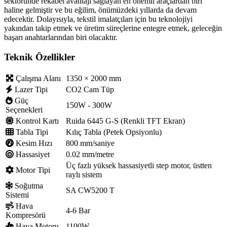
sektöründe rekabet avantajı sağlayan en önemli araçlardan biri
haline gelmiştir ve bu eğilim, önümüzdeki yıllarda da devam
edecektir. Dolayısıyla, tekstil imalatçıları için bu teknolojiyi
yakından takip etmek ve üretim süreçlerine entegre etmek, geleceğin
başarı anahtarlarından biri olacaktır.
Teknik Özellikler
Çalışma Alanı
1350 × 2000 mm
Lazer Tipi
CO2 Cam Tüp
Güç
150W - 300W
Seçenekleri
Kontrol Kartı
Ruida 6445 G-S (Renkli TFT Ekran)
Tabla Tipi
Kılıç Tabla (Petek Opsiyonlu)
Kesim Hızı
800 mm/saniye
Hassasiyet
0.02 mm/metre
Üç fazlı yüksek hassasiyetli step motor, üstten
Motor Tipi
raylı sistem
Soğutma
SA CW5200 T
Sistemi
Hava
4-6 Bar
Kompresörü
Hava Motoru
1100W