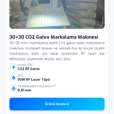
30×30 CO2 Galvo Markalama Makinesi
30×30 mm markalama alanlı CO2 galvo lazer markalama
makinesi, kompakt boyutu ve yüksek hızı ile küçük ölçekli
markalama işleri için ideal çözümdür. RF lazer tüp
teknolojisi sayesinde ahşap, deri, plas...
LAZER TIPI
CO2 RF Galvo
GÜÇ
30W RF Lazer Tüpü
TEKRARLAMA HASSASIYETI
0,01 mm
Ürünü İncele